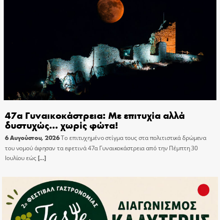
47α Γυναικοκάστρεια: Με επιτυχία αλλά
δυστυχώς… χωρίς φώτα!
6 Αυγούστου, 2026
Το επιτυχημένο στίγμα τους στα πολιτιστικά δρώμενα
του νομού άφησαν τα εφετινά 47α Γυναικοκάστρεια από την Πέμπτη 30
Ιουλίου εώς
[…]