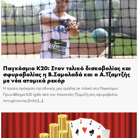
Παγκόσμιο Κ20: Στον τελικό δισκοβολίας και
σφυροβολίας η Β.Σαμολαδά και ο Α.Τζαμτζής
με νέα ατομικά ρεκόρ
Η πρώτη πρόκριση της εθνικής μας ομάδας σε τελικό στο Παγκόσμιο
Πρωτάθλημα Κ20 ήρθε από τον Αποστόλη Τζαμτζή στη σφυροβολία,
πετυχένοντας βολή
[…]