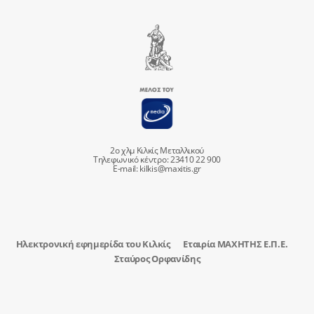
2ο χλμ Κιλκίς Μεταλλικού
Τηλεφωνικό κέντρο: 23410 22 900
E-mail:
kilkis@maxitis.gr
Ηλεκτρονική εφημερίδα του Κιλκίς
Εταιρία ΜΑΧΗΤΗΣ Ε.Π.Ε.
Σταύρος Ορφανίδης