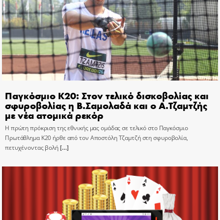
Παγκόσμιο Κ20: Στον τελικό δισκοβολίας και
σφυροβολίας η Β.Σαμολαδά και ο Α.Τζαμτζής
με νέα ατομικά ρεκόρ
Η πρώτη πρόκριση της εθνικής μας ομάδας σε τελικό στο Παγκόσμιο
Πρωτάθλημα Κ20 ήρθε από τον Αποστόλη Τζαμτζή στη σφυροβολία,
πετυχένοντας βολή
[…]