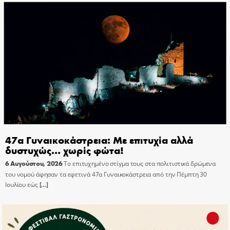
47α Γυναικοκάστρεια: Με επιτυχία αλλά
δυστυχώς… χωρίς φώτα!
6 Αυγούστου, 2026
Το επιτυχημένο στίγμα τους στα πολιτιστικά δρώμενα
του νομού άφησαν τα εφετινά 47α Γυναικοκάστρεια από την Πέμπτη 30
Ιουλίου εώς
[…]