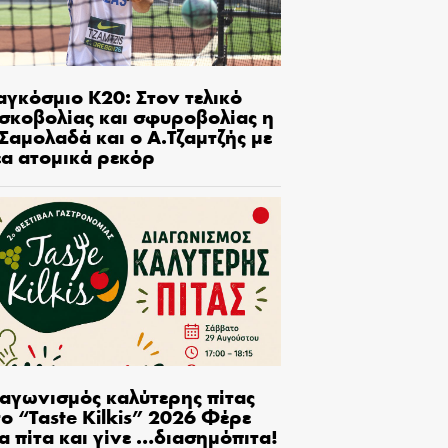
αγκόσμιο Κ20: Στον τελικό
ισκοβολίας και σφυροβολίας η
Σαμολαδά και ο Α.Τζαμτζής με
έα ατομικά ρεκόρ
ιαγωνισμός καλύτερης πίτας
ο “Taste Kilkis” 2026 Φέρε
α πίτα και γίνε …διασημόπιτα!