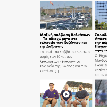
Μαζική απόβαση Βαλκάνιων
Σπουδα
– Το αδιαχώρητο στο
Απόστο
τελωνείο των Ευζώνων και
την πέ
της Δοϊράνης
Παγκόσ
σφυρο
Το πρωί του Σαββάτου 8.8.26, οι
Ο 19χρο
ουρές των ΙΧ και των
Μανδρώ
λεωφορείων «ένωσαν» τα
έκανε τ
τελωνεία της Ελλάδας και των
καλύτε
Σκοπίων.
[…]
και αν