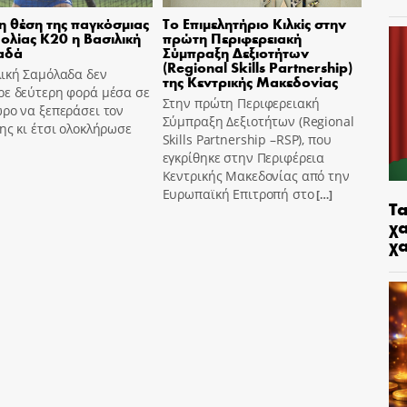
η θέση της παγκόσμιας
Το Επιμελητήριο Κιλκίς στην
ολίας Κ20 η Βασιλική
πρώτη Περιφερειακή
αδά
Σύμπραξη Δεξιοτήτων
(Regional Skills Partnership)
λική Σαμόλαδα δεν
της Κεντρικής Μακεδονίας
ρε δεύτερη φορά μέσα σε
Στην πρώτη Περιφερειακή
ρο να ξεπεράσει τον
Σύμπραξη Δεξιοτήτων (Regional
ης κι έτσι ολοκλήρωσε
Skills Partnership –RSP), που
εγκρίθηκε στην Περιφέρεια
Κεντρικής Μακεδονίας από την
Ευρωπαϊκή Επιτροπή στο
[…]
Τα
χα
χ