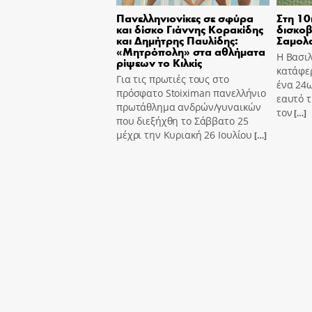
Πανελληνιονίκες σε σφύρα
Στη 10
και δίσκο Γιάννης Κορακίδης
δισκοβ
και Δημήτρης Παυλίδης:
Σαμολ
«Μητρόπολη» στα αθλήματα
Η Βασι
ρίψεων το Κιλκίς
κατάφε
Για τις πρωτιές τους στο
ένα 24ω
πρόσφατο Stoiximan πανελλήνιο
εαυτό τ
πρωτάθλημα ανδρών/γυναικών
τον
[…]
που διεξήχθη το Σάββατο 25
μέχρι την Κυριακή 26 Ιουλίου
[…]