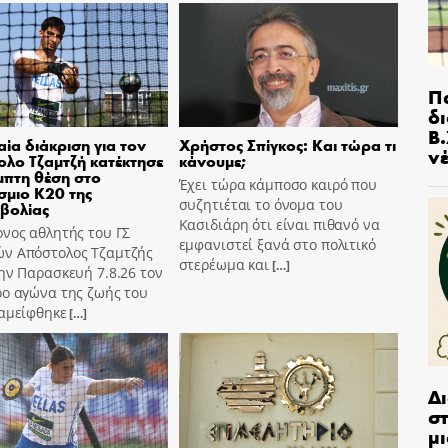
Π
δ
Β.
ία διάκριση για τον
Χρήστος Σπίγκος: Και τώρα τι
ν
λο Τζαμτζή κατέκτησε
κάνουμε;
μπτη θέση στο
Έχει τώρα κάμποσο καιρό που
μιο Κ20 της
συζητιέται το όνομα του
βολίας
Κασιδιάρη ότι είναι πιθανό να
νος αθλητής του ΓΣ
εμφανιστεί ξανά στο πολιτικό
ν Απόστολος Τζαμτζής
στερέωμα και
[…]
ην Παρασκευή 7.8.26 τον
ρο αγώνα της ζωής του
ταμείφθηκε
[…]
Δ
στ
μι