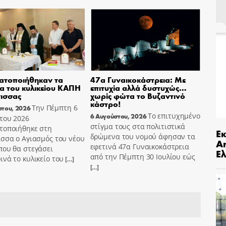
ατοποιήθηκαν τα
47α Γυναικοκάστρεια: Με
ια του κυλικείου ΚΑΠΗ
επιτυχία αλλά δυστυχώς…
ισσας
χωρίς φώτα το Βυζαντινό
κάστρο!
Την Πέμπτη 6
στου, 2026
Το επιτυχημένο
6 Αυγούστου, 2026
του 2026
στίγμα τους στα πολιτιστικά
τοποιήθηκε στη
Ε
δρώμενα του νομού άφησαν τα
σσα ο Αγιασμός του νέου
An
εφετινά 47α Γυναικοκάστρεια
που θα στεγάσει
Ελ
από την Πέμπτη 30 Ιουλίου εώς
νά το κυλικείο του
[…]
[…]