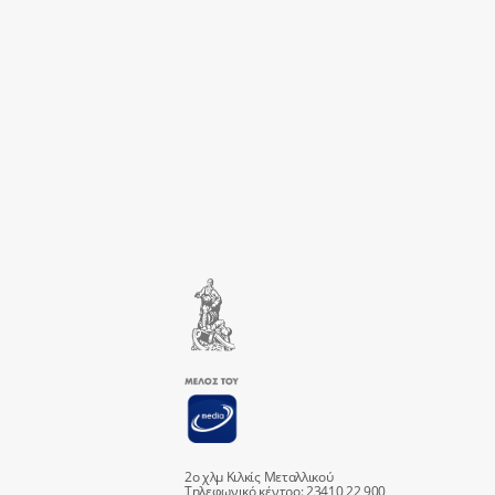
2ο χλμ Κιλκίς Μεταλλικού
Τηλεφωνικό κέντρο: 23410 22 900