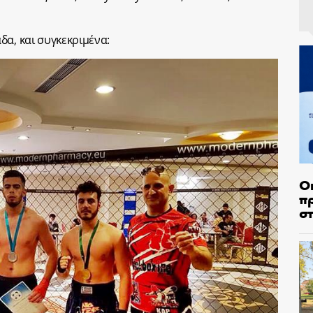
δα, και συγκεκριμένα:
Ο
π
σ