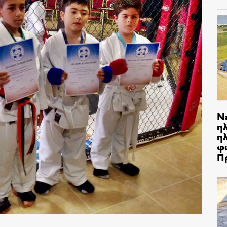
Ν
η
ηλ
φ
Π