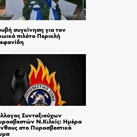
ουβή συγκίνηση για τον
ρωικό πιλότο Περικλή
τεφανίδη
ύλλογος Συνταξιούχων
υροσβεστών Ν.Κιλκίς: Ημέρα
ένθους στο Πυροσβεστικό
ώμα