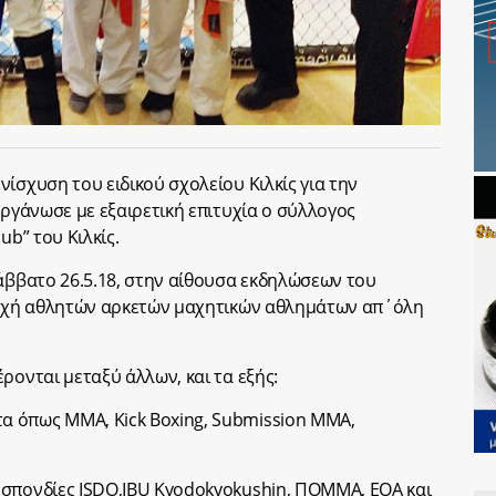
ίσχυση του ειδικού σχολείου Κιλκίς για την
οργάνωσε με εξαιρετική επιτυχία ο σύλλογος
ub” του Κιλκίς.
Σάββατο 26.5.18, στην αίθουσα εκδηλώσεων του
ετοχή αθλητών αρκετών μαχητικών αθλημάτων απ΄όλη
ρονται μεταξύ άλλων, και τα εξής:
 όπως MMA, Kick Boxing, Submission MMA,
οσπονδίες ISDO,IBU Kyodokyokushin, ΠΟΜΜΑ, ΕΟΑ και