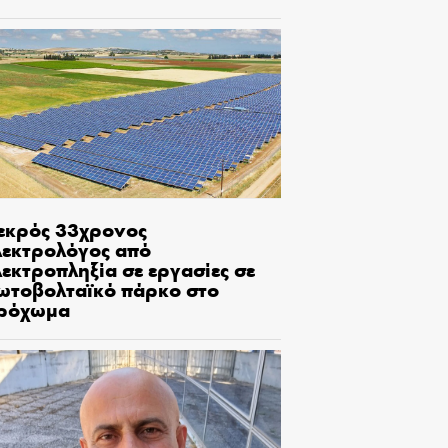
εκρός 33χρονος
λεκτρολόγος από
εκτροπληξία σε εργασίες σε
ωτοβολταϊκό πάρκο στο
ρόχωμα