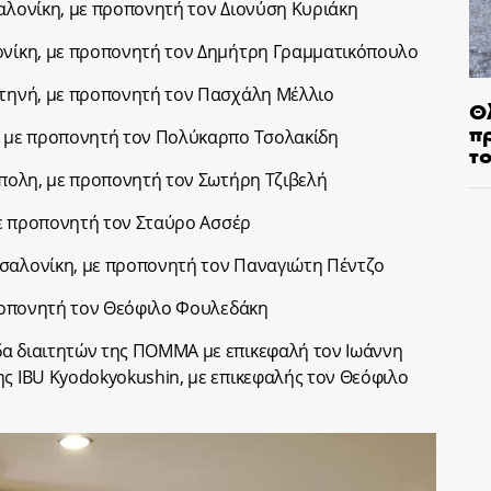
σαλονίκη, με προπονητή τον Διονύση Κυριάκη
λονίκη, με προπονητή τον Δημήτρη Γραμματικόπουλο
οτηνή, με προπονητή τον Πασχάλη Μέλλιο
Θ
π
η, με προπονητή τον Πολύκαρπο Τσολακίδη
τ
ούπολη, με προπονητή τον Σωτήρη Τζιβελή
 με προπονητή τον Σταύρο Ασσέρ
σσαλονίκη, με προπονητή τον Παναγιώτη Πέντζο
 προπονητή τον Θεόφιλο Φουλεδάκη
δα διαιτητών της ΠΟΜΜΑ με επικεφαλή τον Ιωάννη
ης IBU Kyodokyokushin, με επικεφαλής τον Θεόφιλο