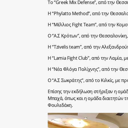
Το “Greek Mix Defense”, από την Θεσ
Η “Phylatto Method”, από την Θεσσα
Η “Μέλλιος Fight Team”, από την Κομ
Ο “Α.Σ Κρότων”, από την Θεσσαλονίκ
Η “Tzivelis team”, από την Αλεξανδρ
Η “Lamia Fight Club”, από την Λαμία,
Η “Νέα Φλόγα Πολίχνης”, από την Θε
Ο “Α.Σ Σωκράτης”, από το Κιλκίς, με
Επίσης την εκδήλωση στήριξαν η ομά
Μπαχά, όπως και η ομάδα διαιτητών τ
Φουλεδάκη.