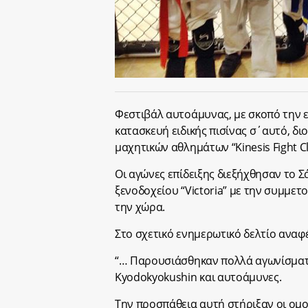
Φεστιβάλ αυτοάμυνας, με σκοπό την εν
κατασκευή ειδικής πισίνας σ΄αυτό, δι
μαχητικών αθλημάτων “Kinesis Fight Cl
Οι αγώνες επίδειξης διεξήχθησαν το 
ξενοδοχείου “Victoria” με την συμμ
την χώρα.
Στο σχετικό ενημερωτικό δελτίο αναφέ
“… Παρουσιάσθηκαν πολλά αγωνίσματα
Kyodokyokushin και αυτοάμυνες.
Την προσπάθεια αυτή στήριξαν οι ομ