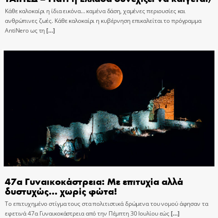
Κάθε καλοκαίρι η ίδια εικόνα… καμένα δάση, χαμένες περιουσίες και
ανθρώπινες ζωές. Κάθε καλοκαίρι η κυβέρνηση επικαλείται το πρόγραμμα
AntiNero ως τη
[…]
47α Γυναικοκάστρεια: Με επιτυχία αλλά
δυστυχώς… χωρίς φώτα!
Το επιτυχημένο στίγμα τους στα πολιτιστικά δρώμενα του νομού άφησαν τα
εφετινά 47α Γυναικοκάστρεια από την Πέμπτη 30 Ιουλίου εώς
[…]