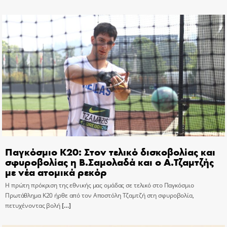
Παγκόσμιο Κ20: Στον τελικό δισκοβολίας και
σφυροβολίας η Β.Σαμολαδά και ο Α.Τζαμτζής
με νέα ατομικά ρεκόρ
Η πρώτη πρόκριση της εθνικής μας ομάδας σε τελικό στο Παγκόσμιο
Πρωτάθλημα Κ20 ήρθε από τον Αποστόλη Τζαμτζή στη σφυροβολία,
πετυχένοντας βολή
[…]