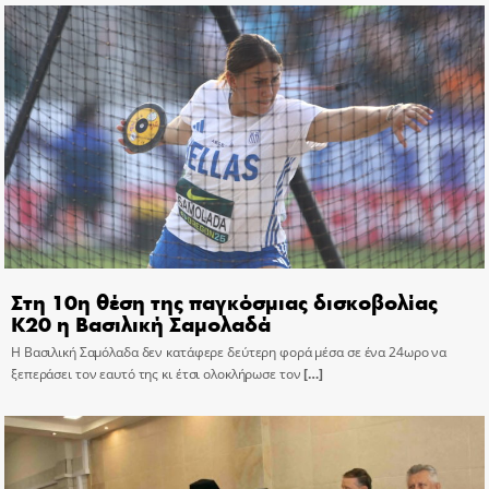
Στη 10η θέση της παγκόσμιας δισκοβολίας
Κ20 η Βασιλική Σαμολαδά
Η Βασιλική Σαμόλαδα δεν κατάφερε δεύτερη φορά μέσα σε ένα 24ωρο να
ξεπεράσει τον εαυτό της κι έτσι ολοκλήρωσε τον
[…]