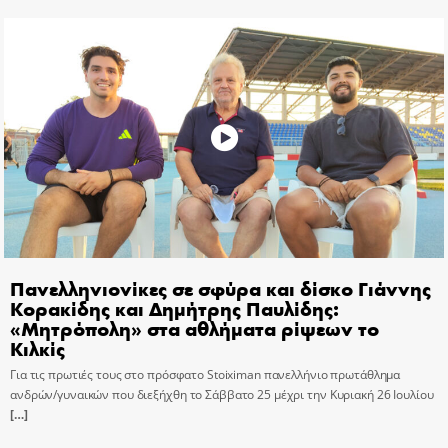
Πανελληνιονίκες σε σφύρα και δίσκο Γιάννης
Κορακίδης και Δημήτρης Παυλίδης:
«Μητρόπολη» στα αθλήματα ρίψεων το
Κιλκίς
Για τις πρωτιές τους στο πρόσφατο Stoiximan πανελλήνιο πρωτάθλημα
ανδρών/γυναικών που διεξήχθη το Σάββατο 25 μέχρι την Κυριακή 26 Ιουλίου
[…]