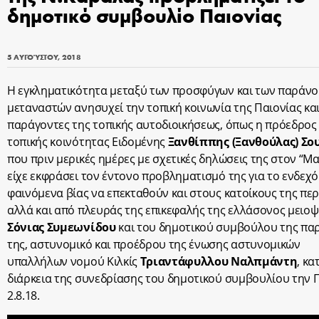
δημοτικό συμβουλίο Παιονίας
5 ΑΥΓΟΎΣΤΟΥ, 2018
Η εγκληματικότητα μεταξύ των προσφύγων και των παράν
μεταναστών ανησυχεί την τοπική κοινωνία της Παιονίας κα
παράγοντες της τοπικής αυτοδιοικήσεως, όπως η πρόεδρος
τοπικής κοινότητας Ειδομένης
Ξανθίππης (Ξανθούλας) Σο
που πριν μερικές ημέρες με σχετικές δηλώσεις της στον “Μ
είχε εκφράσει τον έντονο προβληματισμό της για το ενδεχό
φαινόμενα βίας να επεκταθούν και στους κατοίκους της περ
αλλά και από πλευράς της επικεφαλής της ελλάσονος μειο
Σόνιας Συμεωνίδου
και του δημοτικού συμβούλου της πα
της, αστυνομικό και προέδρου της ένωσης αστυνομικών
υπαλλήλων νομού Κιλκίς
Τριαντάφυλλου Ναλπμάντη
, κα
διάρκεια της συνεδρίασης του δημοτικού συμβουλίου την 
2.8.18.