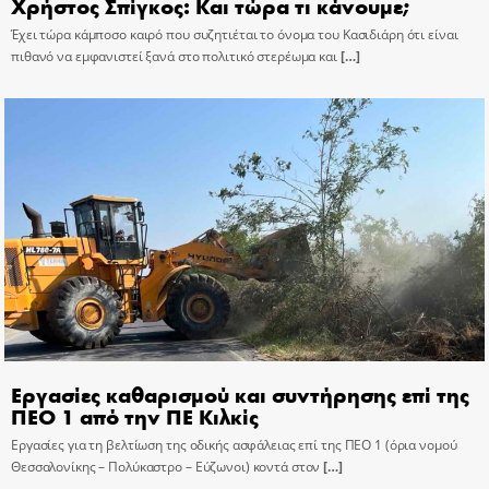
Χρήστος Σπίγκος: Και τώρα τι κάνουμε;
Έχει τώρα κάμποσο καιρό που συζητιέται το όνομα του Κασιδιάρη ότι είναι
πιθανό να εμφανιστεί ξανά στο πολιτικό στερέωμα και
[…]
Εργασίες καθαρισμού και συντήρησης επί της
ΠΕΟ 1 από την ΠΕ Κιλκίς
Εργασίες για τη βελτίωση της οδικής ασφάλειας επί της ΠΕΟ 1 (όρια νομού
Θεσσαλονίκης – Πολύκαστρο – Εύζωνοι) κοντά στον
[…]