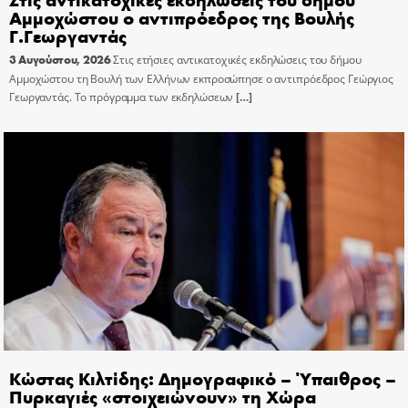
Αμμοχώστου ο αντιπρόεδρος της Βουλής
Γ.Γεωργαντάς
3 Αυγούστου, 2026
Στις ετήσιες αντικατοχικές εκδηλώσεις του δήμου
Αμμοχώστου τη Βουλή των Ελλήνων εκπροσώπησε ο αντιπρόεδρος Γεώργιος
Γεωργαντάς. Το πρόγραμμα των εκδηλώσεων
[…]
Κώστας Κιλτίδης: Δημογραφικό – Ύπαιθρος –
Πυρκαγιές «στοιχειώνουν» τη Χώρα