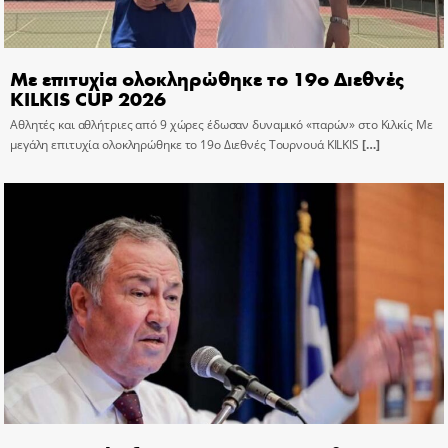
Με επιτυχία ολοκληρώθηκε το 19ο Διεθνές
KILKIS CUP 2026
Αθλητές και αθλήτριες από 9 χώρες έδωσαν δυναμικό «παρών» στο Κιλκίς Με
μεγάλη επιτυχία ολοκληρώθηκε το 19ο Διεθνές Τουρνουά KILKIS
[…]