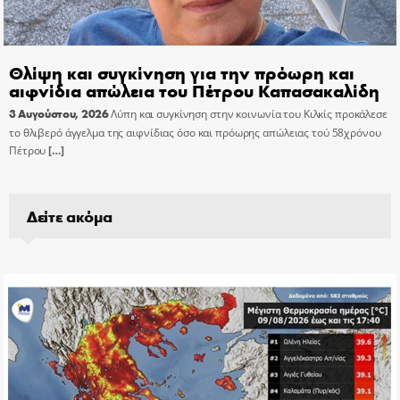
Θλίψη και συγκίνηση για την πρόωρη και
αιφνίδια απώλεια του Πέτρου Καπασακαλίδη
3 Αυγούστου, 2026
Λύπη και συγκίνηση στην κοινωνία του Κιλκίς προκάλεσε
το θλιβερό άγγελμα της αιφνίδιας όσο και πρόωρης απώλειας τού 58χρόνου
Πέτρου
[…]
Δείτε ακόμα