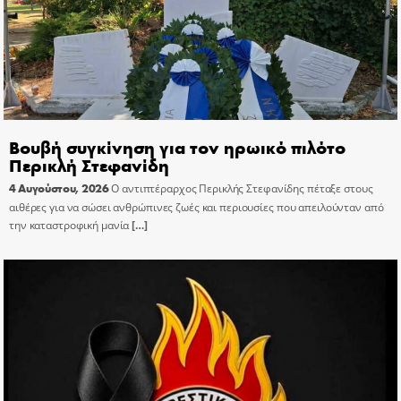
Βουβή συγκίνηση για τον ηρωικό πιλότο
Περικλή Στεφανίδη
4 Αυγούστου, 2026
Ο αντιπτέραρχος Περικλής Στεφανίδης πέταξε στους
αιθέρες για να σώσει ανθρώπινες ζωές και περιουσίες που απειλούνταν από
την καταστροφική μανία
[…]