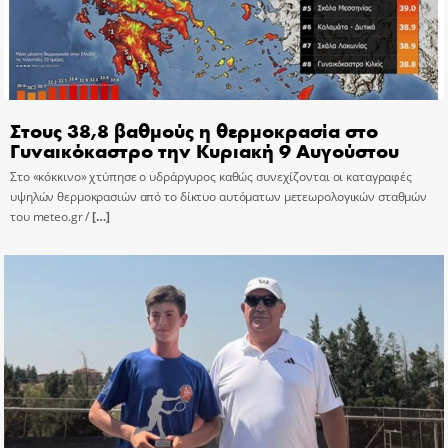
Στους 38,8 βαθμούς η θερμοκρασία στο
Γυναικόκαστρο την Κυριακή 9 Αυγούστου
Στο «κόκκινο» χτύπησε ο υδράργυρος καθώς συνεχίζονται οι καταγραφές
υψηλών θερμοκρασιών από το δίκτυο αυτόματων μετεωρολογικών σταθμών
του meteo.gr /
[…]