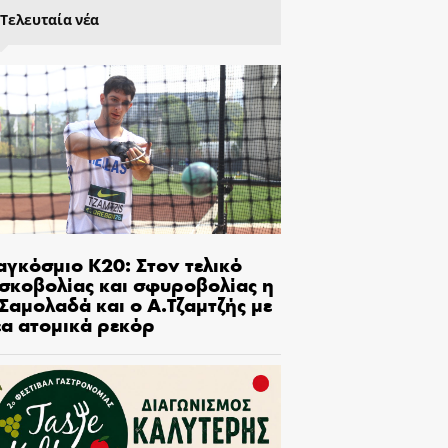
Τελευταία νέα
αγκόσμιο Κ20: Στον τελικό
ισκοβολίας και σφυροβολίας η
Σαμολαδά και ο Α.Τζαμτζής με
έα ατομικά ρεκόρ