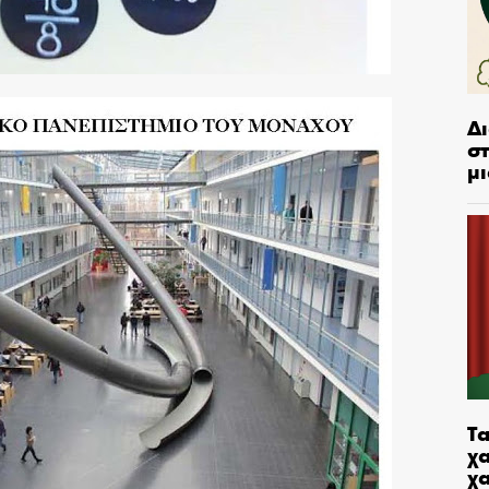
Δ
στ
μι
Τα
χα
χ