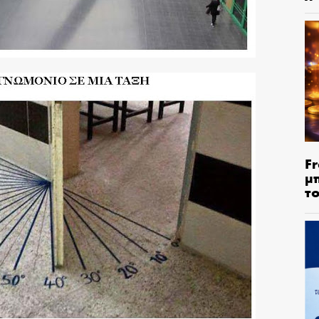
Fr
μ
τ