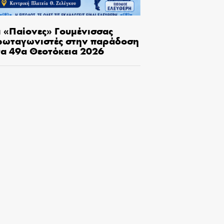
ι «Παίονες» Γουμένισσας
ρωταγωνιστές στην παράδοση
τα 49α Θεοτόκεια 2026