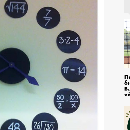
Π
δ
Β.
ν