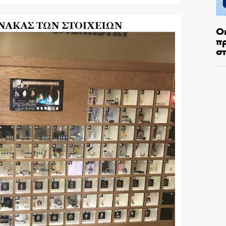
Ο
π
σ