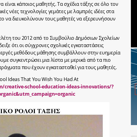
α είναι κάποιος μαθητής. Τα σχέδια τάξης σε όλο τον
κές νέες τεχνολογίες γεμάτες με λαμπρές ιδέες στα
στο να διευκολύνουν τους μαθητές να εξερευνήσουν
 μελέτη του 2012 από το Συμβούλιο Δημόσιων Σχολείων
δειξε ότι οι σύγχρονες σχολικές εγκαταστάσεις
νεργές μεθόδους μάθησης συμβάλλουν στην ευημερία
υμε συγκεντρώσει μια λίστα με μερικά από τα πιο
πράγματα που έχουν εγκατασταθεί για τους μαθητές.
ool Ideas That You Wish You Had At
creative-school-education-ideas-innovations/?
rganic&utm_campaign=organic