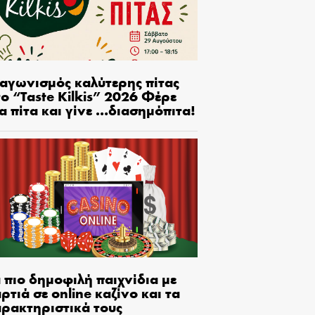
ιαγωνισμός καλύτερης πίτας
ο “Taste Kilkis” 2026 Φέρε
α πίτα και γίνε …διασημόπιτα!
 πιο δημοφιλή παιχνίδια με
ρτιά σε online καζίνο και τα
αρακτηριστικά τους