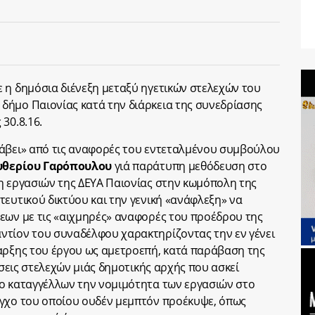
 η δημόσια διένεξη μεταξύ ηγετικών στελεχών του
δήμο Παιονίας κατά την διάρκεια της συνεδρίασης
30.8.16.
νάβει» από τις αναφορές του εντεταλμένου συμβούλου
υθερίου Γαρόπουλου
γιά παράτυπη μεθόδευση στο
η εργασιών της ΔΕΥΑ Παιονίας στην κωμόπολη της
τευτικού δικτύου και την γενική «ανάφλεξη» να
εων με τις «αιχμηρές» αναφορές του προέδρου της
αντίον του συναδέλφου χαρακτηρίζοντας την εν γένει
αρξης του έργου ως αμετροεπή, κατά παράβαση της
έσεις στελεχών μιάς δημοτικής αρχής που ασκεί
 ο καταγγέλλων την νομιμότητα των εργασιών στο
εγχο του οποίου ουδέν μεμπτόν προέκυψε, όπως