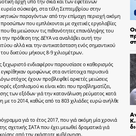
μοτική αρχή υπό την σκιά και των εφετεινών
 ευρεία σύσκεψη, στα τέλη Σεπτεμβρίου στην
ικητικών παραγόντων από την επίμαχη περιοχή ακόμη
ι προσώπων που εμπλέκονται με σχετικές εργολαβίες
Ο
 που θα μειώσουν τις πιθανότητες επανάληψης του
π
 την πρόθεση της ΔΕΥΑ να αναλάβει αυτή την
σ
ικτύου αλλά και την αντικατάσταση ενός σημαντικού
 του δικτύου μήκους 8-9 χιλιομέτρων.
ης ξεχωριστό ενδιαφέρον παρουσίασε ο καθορισμός
υ εγκρίθηκαν ομοφώνως στα αντίστοιχα περυσινά
ν λόγω στόχος έχουν προβλεφθεί αρκετές μειώσεις
ρές εξοπλισμού κι είναι κάτι που προβληματίζει,
ησης των εξόδων γιά την κατανάλωση ρεύματος κατά
η με το 2014, καθώς από τα 803 χιλιάδες ευρώ ανήλθε
Α
Κ
όγραμμα γιά το έτος 2017, που γιά ακόμη μία χρονιά
δι
ης σχετικής ΣΑΤΑ που έχει μειωθεί δραματικά γιά
 κρίσης από την εκάστοτε κυβέρνηση.