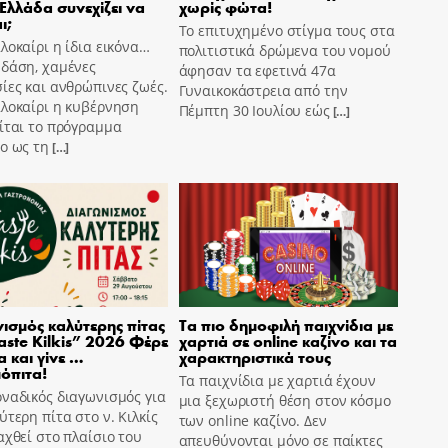
 Ελλάδα συνεχίζει να
χωρίς φώτα!
ι;
Το επιτυχημένο στίγμα τους στα
λοκαίρι η ίδια εικόνα…
πολιτιστικά δρώμενα του νομού
 δάση, χαμένες
άφησαν τα εφετινά 47α
ίες και ανθρώπινες ζωές.
Γυναικοκάστρεια από την
αλοκαίρι η κυβέρνηση
Πέμπτη 30 Ιουλίου εώς
[…]
ίται το πρόγραμμα
o ως τη
[…]
ισμός καλύτερης πίτας
Τα πιο δημοφιλή παιχνίδια με
aste Kilkis” 2026 Φέρε
χαρτιά σε online καζίνο και τα
α και γίνε …
χαρακτηριστικά τους
όπιτα!
Τα παιχνίδια με χαρτιά έχουν
ναδικός διαγωνισμός για
μια ξεχωριστή θέση στον κόσμο
ύτερη πίτα στο ν. Κιλκίς
των online καζίνο. Δεν
αχθεί στο πλαίσιο του
απευθύνονται μόνο σε παίκτες