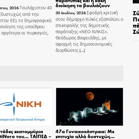
παρατυπίες και η κακή
διοίκηση τα βουλιάζουν
Τουλάχιστον 40
στου, 2026
Σ
Σφοδρή κριτική
30 Ιουλίου, 2026
 (δυστυχώς από την
Π
στον δήμαρχο Κιλκίς εξαπολύει ο
στην ΕΕ), το δημογραφικό,
π
επικεφαλής της δημοτικής
οποίηση της υπαίθρου
Σ
παράταξης «ΝΕΟ ΚΙΛΚΙΣ»,
ο αργότερα οι πυρκαγιές,
Θεόδωρος Βαφειάδης, με
αφορμή τις δημοσιονομικές
διορθώσεις
[…]
τάδες εκατομμύρια
47α Γυναικοκάστρεια: Με
tiNero του… ΤΑΙΠΕΔ –
επιτυχία αλλά δυστυχώς…