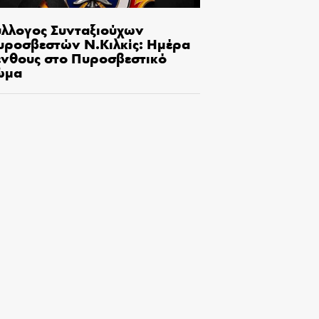
ύλλογος Συνταξιούχων
υροσβεστών Ν.Κιλκίς: Ημέρα
ένθους στο Πυροσβεστικό
ώμα