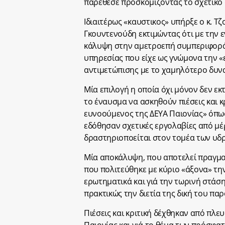
παρέθεσε προσκομίζοντας το σχετικό
Ιδιαιτέρως «καυστικος» υπήρξε ο κ. 
Γκουντενούδη εκτιμώντας ότι με την 
κάλυψη στην αμετροεπή συμπεριφορά 
υπηρεσίας που είχε ως γνώμονα την 
αντιμετώπισης με το χαμηλότερο δυνα
Μία επιλογή η οποία όχι μόνον δεν ε
το έναυσμα να ασκηθούν πιέσεις και κ
ευνοούμενος της ΔΕΥΑ Παιονίας» όπω
εδόθησαν σχετικές εργολαβίες από μέ
δραστηριοποείται στον τομέα των υδ
Μία αποκάλυψη, που αποτελεί πραγματ
που πολιτεύθηκε με κύριο «άξονα» την
ερωτηματικά και γιά την τωρινή στάσ
πρακτικώς την διετία της δική του πα
Πιέσεις και κριτική δέχθηκαν από πλε