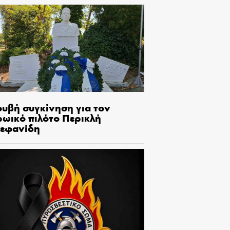
ουβή συγκίνηση για τον
ρωικό πιλότο Περικλή
τεφανίδη