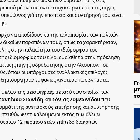
ατων αλλεπάληλων διακοπών υδροδότησης στις
υρωπού μέσω του αντιστοιχου έργου από τις πηγές
υπεύθυνος γιά την εποπτεια και συντήρησή του ειναι
ης.
αρχο να αποδίδουν τα της ταλαιπωρίας των πολιτών
ν δικαίων παραπόνων τους, όπως τα χαρακτήρισαν,
πολης στην παλαιότητα του ιδιόμορφου του
 της ιδιομορφίας του είναι ευαίσθητο στην πρόκληση
λακτικής πηγής υδροδότησης στην Αξιούπολη σε
ούς, όπου οι υπάρχουσες εναλλακτικές επιλογές
ς δημιούργησαν εμφανώς λιγότερα προβλήματα.
Fr
μ
 μελών της μειοψηφίας, μεταξύ των οποίων των
τ
αντίνου Σιωνίδη
και
Σόνιας Συμεωνίδου
που
ομμάτι της ανεπαρκούς επιτήρησης και συντήρησης
 υπευθύνων επικαλούμενοι εκτός των άλλων
υταίων 12 περίπου ετών επίπεδο διακοπών