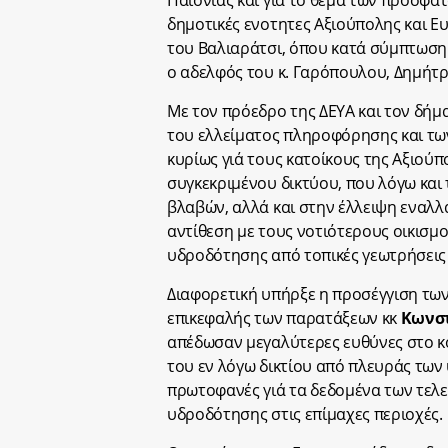
Παιονίας και γιά το θέμα των πρόσφ
δημοτικές ενοτητες Αξιούπολης και Ε
του Βαλιαράτσι, όπου κατά σύμπτωση 
ο αδελφός του κ. Γαρόπουλου, Δημήτρ
Με τον πρόεδρο της ΔΕΥΑ και τον δήμ
του ελλείματος πληροφόρησης και τω
κυρίως γιά τους κατοίκους της Αξιού
συγκεκριμένου δικτύου, που λόγω και
βλαβών, αλλά και στην έλλειψη εναλ
αντίθεση με τους νοτιότερους οικισμ
υδροδότησης από τοπικές γεωτρήσει
Διαφορετική υπήρξε η προσέγγιση των
επικεφαλής των παρατάξεων κκ
Κωνστ
απέδωσαν μεγαλύτερες ευθύνες στο κ
του εν λόγω δικτίου από πλευράς των
πρωτοφανές γιά τα δεδομένα των τελε
υδροδότησης στις επίμαχες περιοχές.