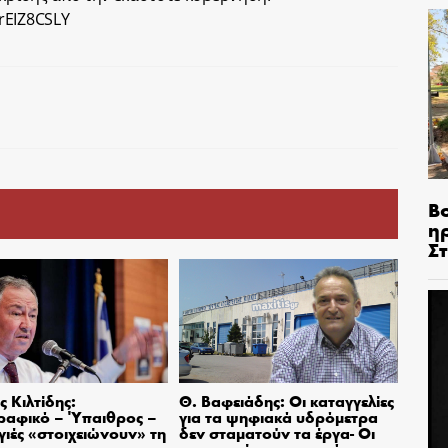
rEIZ8CSLY
Β
η
Σ
 Κιλτίδης:
Θ. Βαφειάδης: Οι καταγγελίες
ραφικό – Ύπαιθρος –
για τα ψηφιακά υδρόμετρα
ιές «στοιχειώνουν» τη
δεν σταματούν τα έργα- Οι