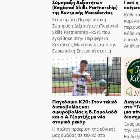
Σύμπραξη Δεξιοτήτων
Γιατί η
(Regional Skills Partnership)
καίγετα
της Κεντρικής Μακεδονίας
Κάθε κα
Στην πρώτη Περιφερειακή
καμένα
Σύμπραξη Δεξιοτήτων (Regional
περιουσ
Skills Partnership –RSP), που
Κάθε κ
εγκρίθηκε στην Περιφέρεια
επικαλε
Κεντρικής Μακεδονίας από την
AntiNer
Ευρωπαϊκή Επιτροπή στο
[…]
Παγκόσμιο Κ20: Στον τελικό
Διαγων
δισκοβολίας και
στο “T
σφυροβολίας η Β.Σαμολαδά
μια πίτ
και ο Α.Τζαμτζής με νέα
διασημ
ατομικά ρεκόρ
Ένας μο
Η πρώτη πρόκριση της εθνικής
την καλ
μας ομάδας σε τελικό στο
θα διεξ