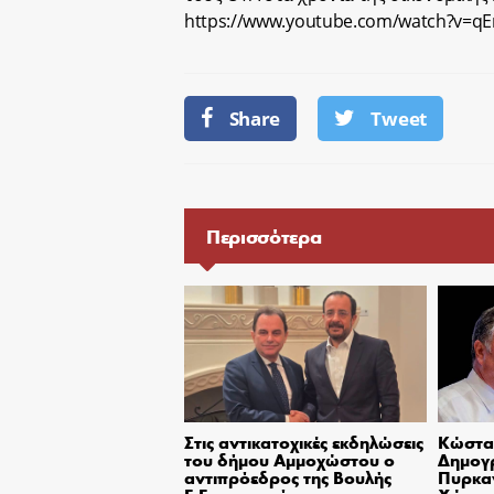
https://www.youtube.com/watch?v=qE
Share
Tweet
Περισσότερα
Στις αντικατοχικές εκδηλώσεις
Κώστας
του δήμου Αμμοχώστου ο
Δημογ
αντιπρόεδρος της Βουλής
Πυρκαγ