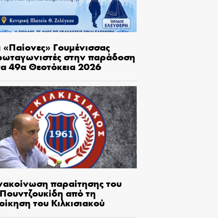
ι «Παίονες» Γουμένισσας
ρωταγωνιστές στην παράδοση
τα 49α Θεοτόκεια 2026
νακοίνωση παραίτησης του
.Πουντζουκίδη από τη
οίκηση του Κιλκισιακού