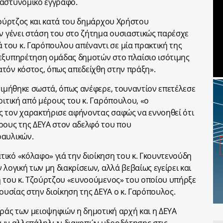
 αστυνομικό έγγραφο.
Τζούρτζος και κατά του δημάρχου Χρήστου
εν γένει στάση του στο ζήτημα ουσιαστικώς παρέσχε
του κ. Γαρόπουλου απέναντι σε μία πρακτική της
«εξυπηρέτηση ομάδας δημοτών στο πλαίσιο ισότιμης
τόν κόστος, όπως απεδείχθη στην πράξη».
κτιμήθηκε σωστά, όπως ανέφερε, τουναντίον επετέλεσε
ριτική από μέρους του κ. Γαρόπουλου, «ο
ς τον χαρακτήρισε αφήνοντας σαφώς να εννοηθεί ότι
ρους της ΔΕΥΑ στον αδελφό του που
ραυλικών.
ικό «κόλαφο» γιά την διοίκηση του κ. Γκουντενούδη
 λογική των μη διακρίσεων, αλλά βεβαίως εγείρει και
η του κ. Τζούρτζου «ευνοούμενος» του οποίου υπήρξε
ρουσίας στην διοίκηση της ΔΕΥΑ ο κ. Γαρόπουλος.
υράς των μειοψηφιών η δημοτική αρχή και η ΔΕΥΑ