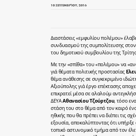
10 ΣΕΠΤΕΜΒΡΊΟΥ, 2016
Διαστάσεις «εμφυλίου πολέμου» έλαβε
συνδυασμού της συμπολίτευσης στον 
του δημοτικού συμβουλίου της Τρίτης 
Με την «σπίθα» του «πολέμου» να «α
γιά θέματα πολιτικής προστασίας
Ελε
θέμα ανάθεσης σε συγκεκριμένο ιδιώτ
Αξιούπολης γιά έργο επέκτασης αποχε
επικρατεί μέσα σε αλαλούμ αντεγκλήσ
ΔΕΥΑ
Αθανασίου Τζούρτζου
, τόσο εν
στάση του στο θέμα από τον καιρό έν
ηθικής που θα πρέπει να διέπει τις σχ
εξουσία, αποκαλύπτοντας ότι υπήρξε
τοπικό αστυνομικό τμήμα από τον έλ