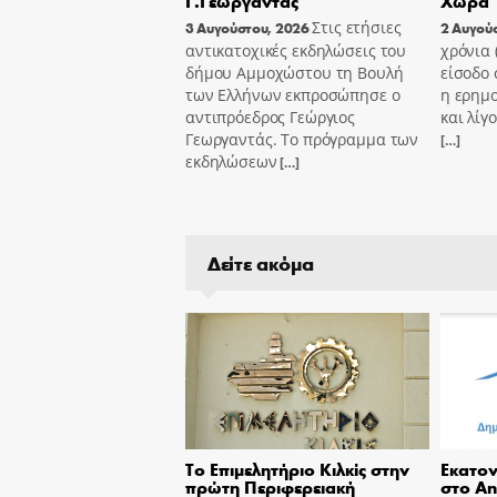
Γ.Γεωργαντάς
Χώρα
Στις ετήσιες
3 Αυγούστου, 2026
2 Αυγού
αντικατοχικές εκδηλώσεις του
χρόνια
δήμου Αμμοχώστου τη Βουλή
είσοδο 
των Ελλήνων εκπροσώπησε ο
η ερημ
αντιπρόεδρος Γεώργιος
και λίγ
Γεωργαντάς. Το πρόγραμμα των
[…]
εκδηλώσεων
[…]
Δείτε ακόμα
Το Επιμελητήριο Κιλκίς στην
Εκατον
πρώτη Περιφερειακή
στο An