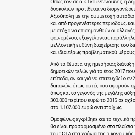
Οπως τόνισε ο κ. Γκουντενούδης, η δη
δυσκολιών προτίθεται να διοργανώσει
Αξιούπολη με την συμμετοχή αυτοδιο
και από προγενέστερες περιοδους, κα
με στόχο να επισημανθούν οι αλλαγές
φαινομένου, εξαγγέλοντας παράλληλα
μελλοντική ευθύνη διαχείρισης του δ
και ιδιαιτέρως προβληματικού μέρους
Από τα θέματα της ημερήσιας διάταξ
δημοτικών τελών γιά το έτος 2017 πο
επίπεδα, αν και γιά να επιτευχθεί ο ε
δαπανών, όπως αυτές που αφορούν αγο
όπως και το γεγονός της μεγάλης αύξ
300.000 περίπου ευρώ το 2015 σε σχέσ
στα 1.107.000 ευρώ αντιστοίχως.
Ομοφώνως εγκρίθηκε και το τεχνικό πρ
θα είναι προσαρμοσμένο στα πλαίσια τ
τους ΟΤΑ στα χρόνια της οικονομικής