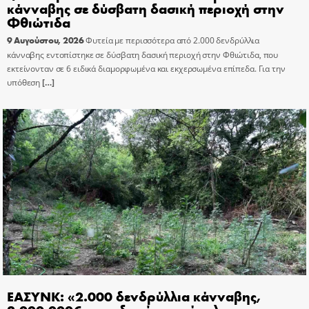
κάνναβης σε δύσβατη δασική περιοχή στην
Φθιώτιδα
9 Αυγούστου, 2026
Φυτεία με περισσότερα από 2.000 δενδρύλλια
κάνναβης εντοπίστηκε σε δύσβατη δασική περιοχή στην Φθιώτιδα, που
εκτείνονταν σε 6 ειδικά διαμορφωμένα και εκχερσωμένα επίπεδα. Για την
υπόθεση
[…]
ΕΑΣΥΝΚ: «2.000 δενδρύλλια κάνναβης,