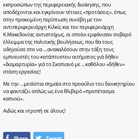
εκπροσώπων της περιφερειακής διοίκησης, που
αποδέχονται και εγκρίνουν τέτοιες «προτάσεις», όπως
στην προκειμένη περίπτωση συνέβη με τον
αντιπεριφερειάρχη Κιλκίς και τον περιφερειάρχη
Κ.Μακεδονίας αντιστοίχως, οι οποίοι εμφάνισαν σοβαρό
έλλειμμα της πολιτικής βουλήσεως, που θα τους
οδηγούσε στο να …ανακαλέσουν στην τάξη τους
εμπνευστές του κατάπτυστου αιτήματος γιά δήθεν
«διαμαρτυρία» γιά το Σκοπιανό με …καθόλου «δήθεν»
στάση εργασίας!
Με την …μεσίστια σημαία στο προαύλιο του διοικητηρίου
να φαντάζει απλώς ως ένα θλιβερό «προπέτασμα
καπνού».
Αιδώς και ντροπή σε όλους!
Share
Tweet