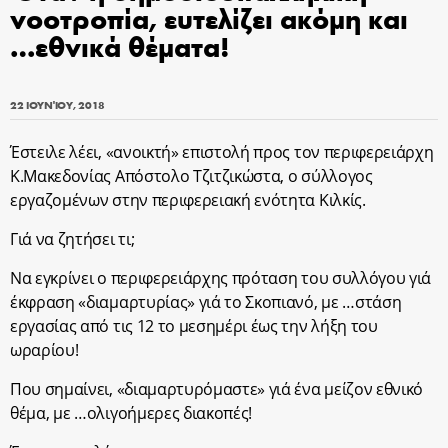
νοοτροπία, ευτελίζει ακόμη και
…εθνικά θέματα!
22 ΙΟΥΝΊΟΥ, 2018
Έστειλε λέει, «ανοικτή» επιστολή προς τον περιφερειάρχη
Κ.Μακεδονίας Απόστολο Τζιτζικώστα, ο σύλλογος
εργαζομένων στην περιφερειακή ενότητα Κιλκίς.
Γιά να ζητήσει τι;
Να εγκρίνει ο περιφερειάρχης πρόταση του συλλόγου γιά
έκφραση «διαμαρτυρίας» γιά το Σκοπιανό, με …στάση
εργασίας από τις 12 το μεσημέρι έως την λήξη του
ωραρίου!
Που σημαίνει, «διαμαρτυρόμαστε» γιά ένα μείζον εθνικό
θέμα, με …ολιγοήμερες διακοπές!