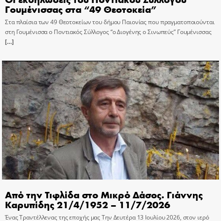
Γουμένισσας στα “49 Θεοτοκεία”
Στα πλαίσια των 49 Θεοτοκείων του δήμου Παιονίας που πραγματοποιούνται
στη Γουμένισσα ο Ποντιακός Σύλλογος “ο Διογένης ο Σινωπεύς” Γουμένισσας
[…]
Από την Τιφλίδα στο Μικρό Δάσος. Γιάννης
Καρυπίδης 21/4/1952 – 11/7/2026
Ένας Τραντέλλενας της εποχής μας Την Δευτέρα 13 Ιουλίου 2026, στον ιερό