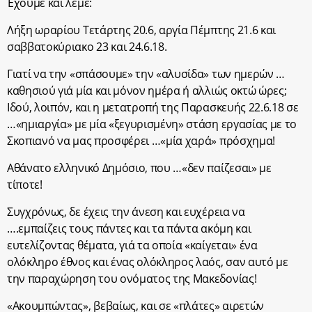
Έχουμε και λέμε:
Λήξη ωραρίου Τετάρτης 20.6, αργία Πέμπτης 21.6 και
σαββατοκύριακο 23 και 24.6.18.
Γιατί να την «σπάσουμε» την «αλυσίδα» των ημερών …
καθησιού γιά μία και μόνον ημέρα ή αλλιώς οκτώ ώρες;
Ιδού, λοιπόν, και η μετατροπή της Παρασκευής 22.6.18 σε
…«ημιαργία» με μία «ξεγυρισμένη» στάση εργασίας με το
Σκοπιανό να μας προσφέρει …«μία χαρά» πρόσχημα!
Αθάνατο ελληνικό Δημόσιο, που …«δεν παίζεσαι» με
τίποτε!
Συγχρόνως, δε έχεις την άνεση και ευχέρεια να
….εμπαίζεις τους πάντες και τα πάντα ακόμη και
ευτελίζοντας θέματα, γιά τα οποία «καίγεται» ένα
ολόκληρο έθνος και ένας ολόκληρος λαός, σαν αυτό με
την παραχώρηση του ονόματος της Μακεδονίας!
«Ακουμπώντας», βεβαίως, και σε «πλάτες» αιρετών