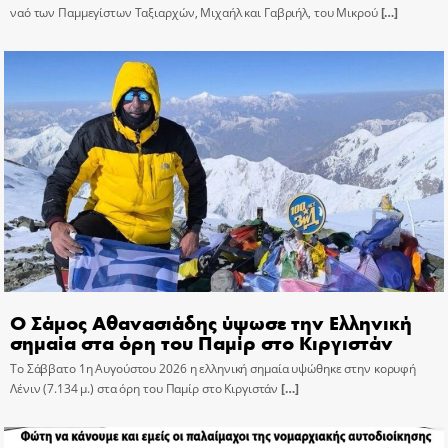
ναό των Παμμεγίστων Ταξιαρχών, Μιχαήλ και Γαβριήλ, του Μικρού
[…]
Ο Σάμος Αθανασιάδης ύψωσε την Ελληνική
σημαία στα όρη του Παμίρ στο Κιργιστάν
Το Σάββατο 1η Αυγούστου 2026 η ελληνική σημαία υψώθηκε στην κορυφή
Λένιν (7.134 μ.) στα όρη του Παμίρ στο Κιργιστάν
[…]