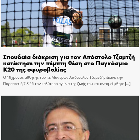
Σπουδαία διάκριση για τον Απόστολο Τζαμτζή
κατέκτησε την πέμπτη θέση στο Παγκόσμιο
Κ20 της σφυροβολίας
Ο 19χρονος αθλητής του ΓΣ Μανδρών Απόστολος Τζαμτζής έκανε την
Παρασκευή 7.8.26 τον καλύτερο αγώνα της ζωής του και ανταμείφθηκε
[…]