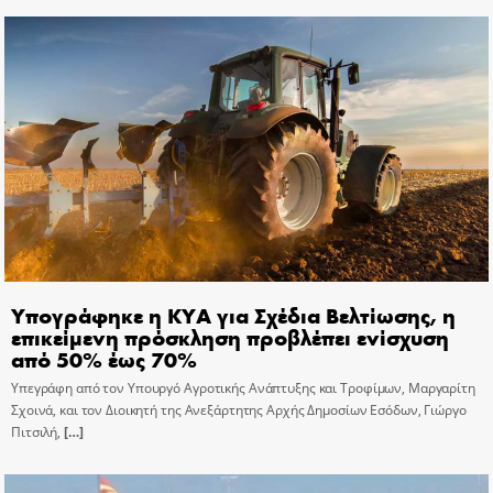
Υπογράφηκε η ΚΥΑ για Σχέδια Βελτίωσης, η
επικείμενη πρόσκληση προβλέπει ενίσχυση
από 50% έως 70%
Υπεγράφη από τον Υπουργό Αγροτικής Ανάπτυξης και Τροφίμων, Μαργαρίτη
Σχοινά, και τον Διοικητή της Ανεξάρτητης Αρχής Δημοσίων Εσόδων, Γιώργο
Πιτσιλή,
[…]