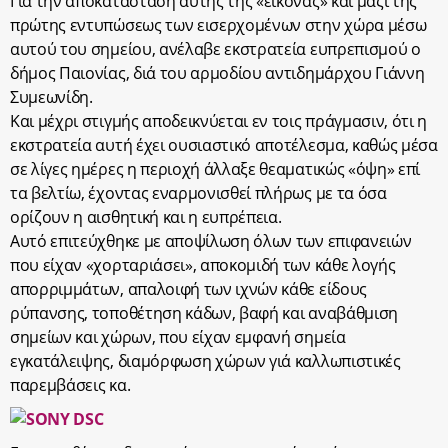
Γιά την αποκατάσταση αυτής της «εικόνας» και μαζί της
πρώτης εντυπώσεως των εισερχομένων στην χώρα μέσω
αυτού του σημείου, ανέλαβε εκστρατεία ευπρεπισμού ο
δήμος Παιονίας, διά του αρμοδίου αντιδημάρχου Γιάννη
Συμεωνίδη.
Και μέχρι στιγμής αποδεικνύεται εν τοις πράγμασιν, ότι η
εκστρατεία αυτή έχει ουσιαστικό αποτέλεσμα, καθώς μέσα
σε λίγες ημέρες η περιοχή άλλαξε θεαματικώς «όψη» επί
τα βελτίω, έχοντας εναρμονισθεί πλήρως με τα όσα
ορίζουν η αισθητική και η ευπρέπεια.
Αυτό επιτεύχθηκε με αποψίλωση όλων των επιφανειών
που είχαν «χορταριάσει», αποκομιδή των κάθε λογής
απορριμμάτων, απαλοιφή των ιχνών κάθε είδους
ρύπανσης, τοποθέτηση κάδων, βαφή και αναβάθμιση
σημείων και χώρων, που είχαν εμφανή σημεία
εγκατάλειψης, διαμόρφωση χώρων γιά καλλωπιστικές
παρεμβάσεις κα.