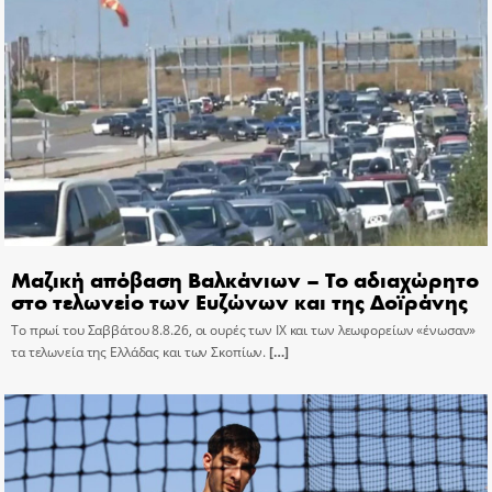
Μαζική απόβαση Βαλκάνιων – Το αδιαχώρητο
στο τελωνείο των Ευζώνων και της Δοϊράνης
Το πρωί του Σαββάτου 8.8.26, οι ουρές των ΙΧ και των λεωφορείων «ένωσαν»
τα τελωνεία της Ελλάδας και των Σκοπίων.
[…]