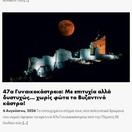
κυλικείο του
[…]
47α Γυναικοκάστρεια: Με επιτυχία αλλά
δυστυχώς… χωρίς φώτα το Βυζαντινό
κάστρο!
6 Αυγούστου, 2026
Το επιτυχημένο στίγμα τους στα πολιτιστικά δρώμενα
του νομού άφησαν τα εφετινά 47α Γυναικοκάστρεια από την Πέμπτη 30
Ιουλίου εώς
[…]