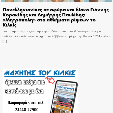
Πανελληνιονίκες σε σφύρα και δίσκο Γιάννης
Κορακίδης και Δημήτρης Παυλίδης:
«Μητρόπολη» στα αθλήματα ρίψεων το
Κιλκίς
Για τις πρωτιές τους στο πρόσφατο Stoiximan πανελλήνιο πρωτάθλημα
ανδρών/γυναικών που διεξήχθη το Σάββατο 25 μέχρι την Κυριακή 26 Ιουλίου
[…]