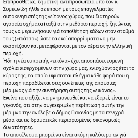
Επιπροσθέτως, δημοτική αντιπροσωπεία υπό τον κ.
Συμεωνίδη ήλθε σε επαφή με τους επαγγελματίες
αυτοκινητιστές της γείτονος χώρας, που διατηρούν
αγοραία οχήματα (ταξί) στην μεθόριο περιοχή, ζητώντας
τους να μεριμνήσουν γιά τοποθέτηση κάδων στον σταθμό
τους («πιάτσα») ώστε τα εκεί απορρίμματα να μην
σκορπίζουν και μεταφέρονται με τον αέρα στην ελληνική
περιοχή.
Ήδη η νέα ευπρεπής «εικόνα» έχει αποσπάσει ευμενή
σχόλια εισερχομένων στην χώρα μας, ενισχύοντας έτσι το
κύρος της, το οποίο υφίσταται πλήγμα κάθε φορά που η
περιοχή παραδίδεται στις συνέπειες της απουσίας
μέριμνας γιά την συντήρηση αυτής της «εικόνας».
Εκείνο που αξίζει να μνημονευθεί και να εξαρεί, είναι το
γεγονός, ότι στην συγκεκριμένη περίπτωση αυτήν την
μέριμνα την ανάλεβε ο δήμος Παιονίας με τα πενιχρά
μέσα και τις δραματικώς περιορισμένες οικονομικές
δυνατότητες.
Το αποτέλεσμα μπορεί να είναι ακόμη καλύτερο αν γιά