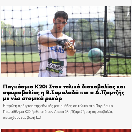
Παγκόσμιο Κ20: Στον τελικό δισκοβολίας και
σφυροβολίας η Β.Σαμολαδά και ο Α.Τζαμτζής
με νέα ατομικά ρεκόρ
Η πρώτη πρόκριση της εθνικής μας ομάδας σε τελικό στο Παγκόσμιο
Πρωτάθλημα Κ20 ήρθε από τον Αποστόλη Τζαμτζή στη σφυροβολία,
πετυχένοντας βολή
[…]