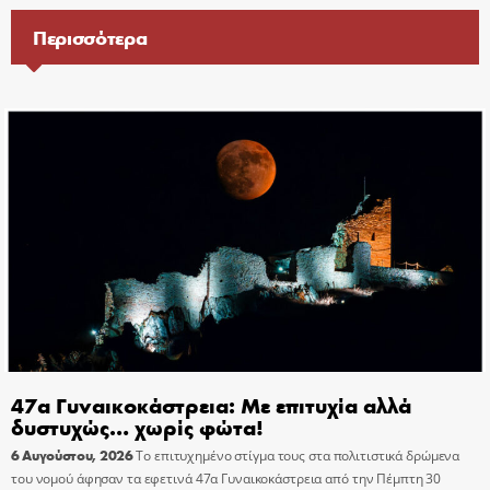
Περισσότερα
47α Γυναικοκάστρεια: Με επιτυχία αλλά
δυστυχώς… χωρίς φώτα!
6 Αυγούστου, 2026
Το επιτυχημένο στίγμα τους στα πολιτιστικά δρώμενα
του νομού άφησαν τα εφετινά 47α Γυναικοκάστρεια από την Πέμπτη 30