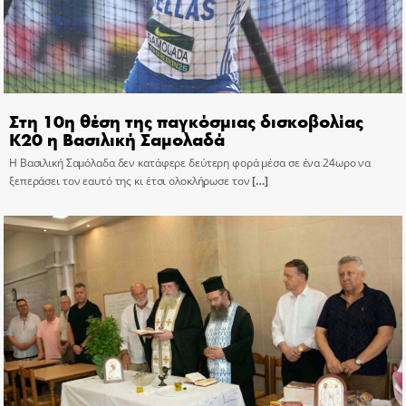
Στη 10η θέση της παγκόσμιας δισκοβολίας
Κ20 η Βασιλική Σαμολαδά
Η Βασιλική Σαμόλαδα δεν κατάφερε δεύτερη φορά μέσα σε ένα 24ωρο να
ξεπεράσει τον εαυτό της κι έτσι ολοκλήρωσε τον
[…]