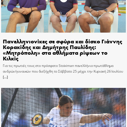
Πανελληνιονίκες σε σφύρα και δίσκο Γιάννης
Κορακίδης και Δημήτρης Παυλίδης:
«Μητρόπολη» στα αθλήματα ρίψεων το
Κιλκίς
Για τις πρωτιές τους στο πρόσφατο Stoiximan πανελλήνιο πρωτάθλημα
ανδρών/γυναικών που διεξήχθη το Σάββατο 25 μέχρι την Κυριακή 26 Ιουλίου
[…]