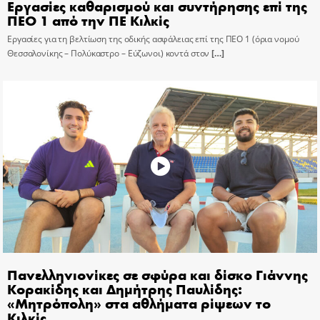
Εργασίες καθαρισμού και συντήρησης επί της
ΠΕΟ 1 από την ΠΕ Κιλκίς
Εργασίες για τη βελτίωση της οδικής ασφάλειας επί της ΠΕΟ 1 (όρια νομού
Θεσσαλονίκης – Πολύκαστρο – Εύζωνοι) κοντά στον
[…]
Πανελληνιονίκες σε σφύρα και δίσκο Γιάννης
Κορακίδης και Δημήτρης Παυλίδης:
«Μητρόπολη» στα αθλήματα ρίψεων το
Κιλκίς