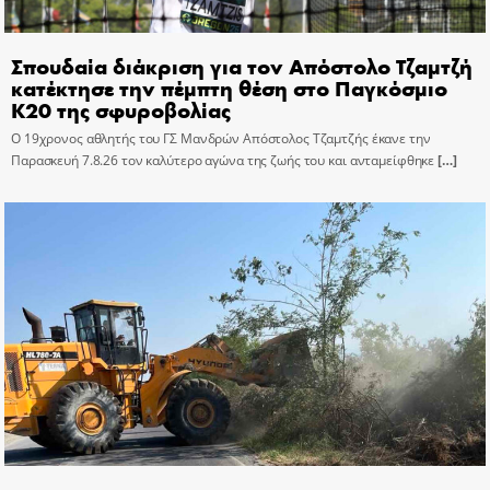
Σπουδαία διάκριση για τον Απόστολο Τζαμτζή
κατέκτησε την πέμπτη θέση στο Παγκόσμιο
Κ20 της σφυροβολίας
Ο 19χρονος αθλητής του ΓΣ Μανδρών Απόστολος Τζαμτζής έκανε την
Παρασκευή 7.8.26 τον καλύτερο αγώνα της ζωής του και ανταμείφθηκε
[…]