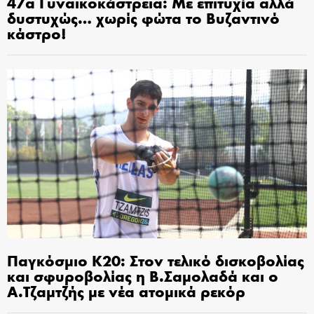
47α Γυναικοκάστρεια: Με επιτυχία αλλά
δυστυχώς… χωρίς φώτα το Βυζαντινό
κάστρο!
Παγκόσμιο Κ20: Στον τελικό δισκοβολίας
και σφυροβολίας η Β.Σαμολαδά και ο
Α.Τζαμτζής με νέα ατομικά ρεκόρ