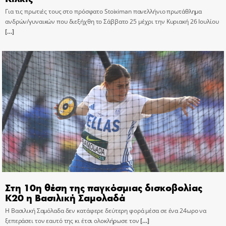
Για τις πρωτιές τους στο πρόσφατο Stoiximan πανελλήνιο πρωτάθλημα
ανδρών/γυναικών που διεξήχθη το Σάββατο 25 μέχρι την Κυριακή 26 Ιουλίου
[…]
Στη 10η θέση της παγκόσμιας δισκοβολίας
Κ20 η Βασιλική Σαμολαδά
Η Βασιλική Σαμόλαδα δεν κατάφερε δεύτερη φορά μέσα σε ένα 24ωρο να
ξεπεράσει τον εαυτό της κι έτσι ολοκλήρωσε τον
[…]