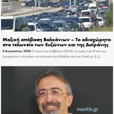
Μαζική απόβαση Βαλκάνιων – Το αδιαχώρητο
στο τελωνείο των Ευζώνων και της Δοϊράνης
8 Αυγούστου, 2026
Το πρωί του Σαββάτου 8.8.26, οι ουρές των ΙΧ και των
λεωφορείων «ένωσαν» τα τελωνεία της Ελλάδας και των Σκοπίων.
[…]