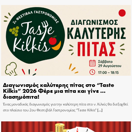
Διαγωνισμός καλύτερης πίτας στο “Taste
Kilkis” 2026 Φέρε μια πίτα και γίνε …
διασημόπιτα!
Ένας μοναδικός διαγωνισμός για την καλύτερη πίτα στο ν. Κιλκίς θα διεξαχθεί
στο πλαίσιο του 2ου Φεστιβάλ Γαστρονομίας “Taste Kilkis”
[…]