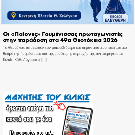
Οι «Παίονες» Γουμένισσας πρωταγωνιστές
στην παράδοση στα 49α Θεοτόκεια 2026
Τα Θεοτόκεια αποτελούν τον μακροβιότερο και σημαντικότερο πολιτιστικό
θεσμό της Γουμένισσας και της ευρύτερης περιοχής της αντιπεριφέρειας
Κιλκίς. Κάθε Αύγουστο,
[…]