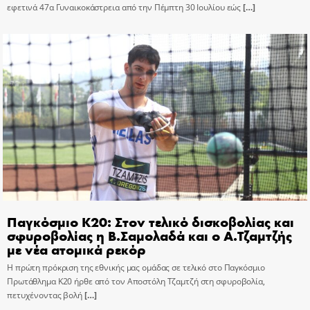
εφετινά 47α Γυναικοκάστρεια από την Πέμπτη 30 Ιουλίου εώς
[…]
Παγκόσμιο Κ20: Στον τελικό δισκοβολίας και
σφυροβολίας η Β.Σαμολαδά και ο Α.Τζαμτζής
με νέα ατομικά ρεκόρ
Η πρώτη πρόκριση της εθνικής μας ομάδας σε τελικό στο Παγκόσμιο
Πρωτάθλημα Κ20 ήρθε από τον Αποστόλη Τζαμτζή στη σφυροβολία,
πετυχένοντας βολή
[…]