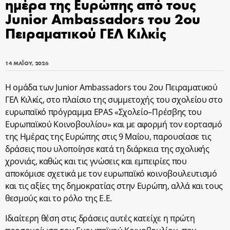
ημέρα της Ευρώπης από τους
Junior Ambassadors του 2ου
Πειραματικού ΓΕΛ Κιλκίς
14 ΜΑΪ́ΟΥ, 2026
Η ομάδα των
Junior
Ambassadors
του 2ου Πειραματικού
ΓΕΛ Κιλκίς, στο πλαίσιο
της συμμετοχής του σχολείου στο
ευρωπαϊκό πρόγραμμα
EPAS
«Σχολείο–Πρέσβης
του
Ευρωπαϊκού Κοινοβουλίου» και με αφορμή τον εορτασμό
της Ημέρας της
Ευρώπης στις 9 Μαΐου, παρουσίασε τις
δράσεις που υλοποίησε κατά τη διάρκεια της
σχολικής
χρονιάς, καθώς και τις γνώσεις και εμπειρίες που
αποκόμισε σχετικά με τον
ευρωπαϊκό κοινοβουλευτισμό
και τις αξίες της δημοκρατίας στην Ευρώπη, αλλά και
τους
θεσμούς και το ρόλο της Ε.Ε.
Ιδιαίτερη θέση στις δράσεις αυτές κατείχε η πρώτη