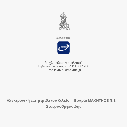
2ο χλμ Κιλκίς Μεταλλικού
Τηλεφωνικό κέντρο: 23410 22 900
E-mail:
kilkis@maxitis.gr
Ηλεκτρονική εφημερίδα του Κιλκίς
Εταιρία ΜΑΧΗΤΗΣ Ε.Π.Ε.
Σταύρος Ορφανίδης