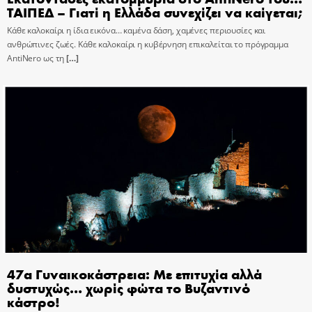
ΤΑΙΠΕΔ – Γιατί η Ελλάδα συνεχίζει να καίγεται;
Κάθε καλοκαίρι η ίδια εικόνα… καμένα δάση, χαμένες περιουσίες και
ανθρώπινες ζωές. Κάθε καλοκαίρι η κυβέρνηση επικαλείται το πρόγραμμα
AntiNero ως τη
[…]
47α Γυναικοκάστρεια: Με επιτυχία αλλά
δυστυχώς… χωρίς φώτα το Βυζαντινό
κάστρο!