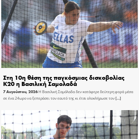
Στη 10η θέση της παγκόσμιας δισκοβολίας
Κ20 η Βασιλική Σαμολαδά
7 Αυγούστου, 2026
Η Βασιλική Σαμόλαδα δεν κατάφερε δεύτερη φορά μέσα
σε ένα 24ωρο να ξεπεράσει τον εαυτό της κι έτσι ολοκλήρωσε τον
[…]