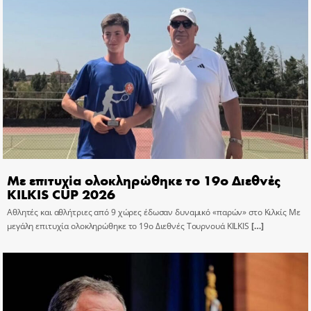
Με επιτυχία ολοκληρώθηκε το 19ο Διεθνές
KILKIS CUP 2026
Αθλητές και αθλήτριες από 9 χώρες έδωσαν δυναμικό «παρών» στο Κιλκίς Με
μεγάλη επιτυχία ολοκληρώθηκε το 19ο Διεθνές Τουρνουά KILKIS
[…]