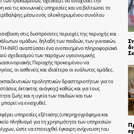
 των ηλικιωμένων, σχεδιάζει να ενισχύσει την
και τις κοινωνικές υπηρεσίες και να βελτιώσει το
περίθαλψης μέσω ενός ολοκληρωμένου συνόλου
πρόσβαση στις δυσπρόσιτες περιοχές της περιοχής και
Σ
υάλωτων ομάδων, δηλαδή των παιδιών, των γυναικών,
δ
LTH-INFO αναπτύσσει ένα ενοποιημένο πληροφοριακό
Σ
ικού σχεδιασμού των παρόχων υγειονομικής
 Διασυνοριακής Περιοχής προκειμένου να
ίας, οι ασθενείς και ιδιαίτερα οι ευάλωτες ομάδες.
κπαιδευτικών προληπτικών δραστηριοτήτων για το
στάσεις έκτακτης ανάγκης) καθώς και για τους
τητα ζωής και η υγεία των παιδιών και των
μπορεί να ενισχυθεί.
οσφέρει υπηρεσίες εξέτασης (υπερηχογράφημα και
αικείο πληθυσμό για τη χρησιμότητα των υπηρεσιών
Π
λέγχων, ώστε να επιτευχθεί έγκαιρη ανίχνευση του
ε