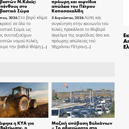
εστών Ν.Κιλκίς:
πρόωρη και αιφνίδια
πένθους στο
απώλεια του Πέτρου
βεστικό Σώμα
Καπασακαλίδη
Στο βαρύ κλίμα
Λύπη και
στου, 2026
3 Αυγούστου, 2026
κρατεί σε όλο το
συγκίνηση στην κοινωνία του
εστικό Σώμα, ως
Κιλκίς προκάλεσε το θλιβερό
Ε
ος συνταξιούχων
άγγελμα της αιφνίδιας όσο και
An
εστών νομού Κιλκίς,
πρόωρης απώλειας τού
Ελ
ουμε την βαθιά θλίψη
58χρόνου Πέτρου
[…]
[…]
φηκε η ΚΥΑ για
Μαζική απόβαση Βαλκάνιων
 Βελτίωσης, η
– Το αδιαχώρητο στο