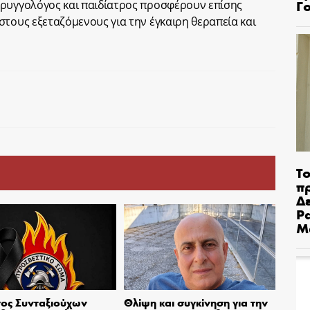
Γ
αρυγγολόγος και παιδίατρος προσφέρουν επίσης
στους εξεταζόμενους για την έγκαιρη θεραπεία και
Το
π
Δε
Pa
Μ
ος Συνταξιούχων
Θλίψη και συγκίνηση για την