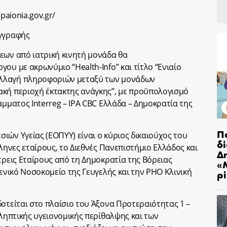
/paionia.gov.gr/
εγγραφής
εων από ιατρική κινητή μονάδα θα
ου με ακρωνύμιο “Health-Info” και τίτλο “Ενιαίο
λλαγή πληροφοριών μεταξύ των μονάδων
ακή περιοχή έκτακτης ανάγκης”, με προϋπολογισμό
άμματος Interreg – IPA CBC Ελλάδα – Δημοκρατία της
Π
ιών Υγείας (ΕΟΠΥΥ) είναι ο κύριος δικαιούχος του
δ
λληνες εταίρους, το Διεθνές Πανεπιστήμιο Ελλάδος και
Δ
τρεις Εταίρους από τη Δημοκρατία της Βόρειας
«
Γενικό Νοσοκομείο της Γευγελής και την PHO Κλινική
ρ
δοτείται στο πλαίσιο του Άξονα Προτεραιότητας 1 –
οληπτικής υγειονομικής περίθαλψης και των