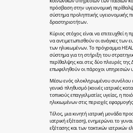
κοινωνικών υπηρεσιών των παιδιών και
πρόσβαση στην υγειονομική περίθαλψη 
σύστημα προληπτικής υγειονομικής 
δραστηριοτήτων.
Κύριος στόχος είναι να επιτευχθεί η 
να αντιμετωπισθούν οι ανάγκες των ε
των ηλικιωμένων. Το πρόγραμμα HEA
σύστημα για τη στήριξη του στρατηγ
περίθαλψης και στις δύο πλευρές της
επωφεληθούν οι πάροχοι υπηρεσιών υγε
Μέσω ενός ολοκληρωμένου συνόλου ε
γενικό πληθυσμό (κοινές ιατρικές κατα
τοπικούς επαγγελματίες υγείας, η ποιό
ηλικιωμένων στις περιοχές εφαρμογής 
Τέλος, μια κινητή ιατρική μονάδα πρ
ιατρική εξέταση), ενημερώνει το γυν
εξέτασης και των τακτικών ιατρικών ε