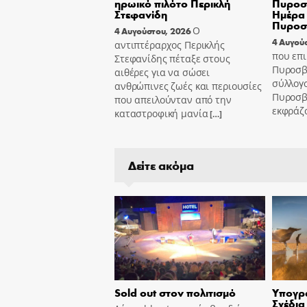
ηρωικό πιλότο Περικλή
Πυροσβ
Στεφανίδη
Ημέρα 
Πυροσ
Ο
4 Αυγούστου, 2026
4 Αυγού
αντιπτέραρχος Περικλής
που επι
Στεφανίδης πέταξε στους
Πυροσβ
αιθέρες για να σώσει
σύλλογ
ανθρώπινες ζωές και περιουσίες
Πυροσβ
που απειλούνταν από την
εκφράζ
καταστροφική μανία
[…]
Δείτε ακόμα
Sold out στον πολιτισμό
Υπογρά
Σχέδια