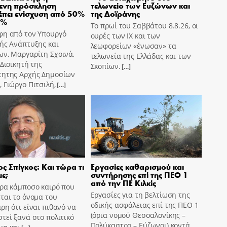
μενη πρόσκληση
τελωνείο των Ευζώνων και
πει ενίσχυση από 50%
της Δοϊράνης
0%
Το πρωί του Σαββάτου 8.8.26, οι
φη από τον Υπουργό
ουρές των ΙΧ και των
ής Ανάπτυξης και
λεωφορείων «ένωσαν» τα
ων, Μαργαρίτη Σχοινά,
τελωνεία της Ελλάδας και των
 Διοικητή της
Σκοπίων.
[…]
τητης Αρχής Δημοσίων
 Γιώργο Πιτσιλή,
[…]
ς Σπίγκος: Και τώρα τι
Εργασίες καθαρισμού και
ε;
συντήρησης επί της ΠΕΟ 1
από την ΠΕ Κιλκίς
ώρα κάμποσο καιρό που
Εργασίες για τη βελτίωση της
ται το όνομα του
οδικής ασφάλειας επί της ΠΕΟ 1
ρη ότι είναι πιθανό να
(όρια νομού Θεσσαλονίκης –
τεί ξανά στο πολιτικό
Πολύκαστρο – Εύζωνοι) κοντά