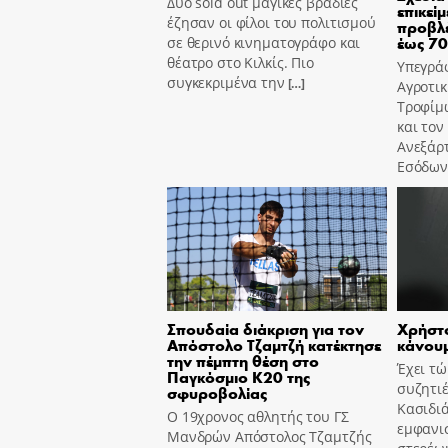
Δύο sold out μαγικές βραδιές
επικεί
έζησαν οι φίλοι του πολιτισμού
προβλέ
έως 7
σε θερινό κινηματογράφο και
θέατρο στο Κιλκίς. Πιο
Υπεγρά
συγκεκριμένα την
[…]
Αγροτικ
Τροφίμ
και τον
Ανεξάρ
Εσόδων,
Σπουδαία διάκριση για τον
Χρήστο
Απόστολο Τζαμτζή κατέκτησε
κάνουμ
την πέμπτη θέση στο
Έχει τ
Παγκόσμιο Κ20 της
συζητιέ
σφυροβολίας
Κασιδιά
Ο 19χρονος αθλητής του ΓΣ
εμφανισ
Μανδρών Απόστολος Τζαμτζής