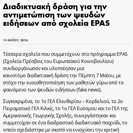
Διαδικτυακή δράση για την
αντιμετώπιση των ψευδών
ειδήσεων από σχολεία EPAS
14 ΜΑΪ́ΟΥ, 2026
Τέσσερα σχολεία που συμμετέχουν στο πρόγραμμα EPAS
(Σχολεία Πρέσβεις του
Ευρωπαϊκού Κοινοβουλίου)
συνδιοργάνωσαν και υλοποίησαν μια
καινοτόμο
διαδικτυακή δράση την Πέμπτη 7 Μαΐου, με
στόχο την ευαισθητοποίηση
των μαθητών γύρω από το
φαινόμενο των ψευδών ειδήσεων (fake news).
Συγκεκριμένα, το 1ο ΓΕΛ Ελευθερίου – Κορδελιού, το 2ο
Πειραματικό ΓΕΛ Κιλκίς, το 1ο ΓΕΛ Ευόσμου και το ΓΕΛ της
Αμερικανικής Γεωργικής Σχολής, συνεργάστηκαν και
συμμετείχαν σε ένα διαδραστικό διαδικτυακό παιχνίδι, το
οποίο σχεδιάστηκε με σκοπό να ενισχύσει την κριτική