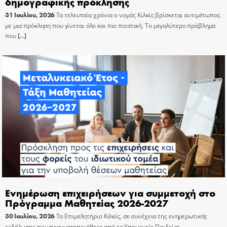
δημογραφικής πρόκλησης
31 Ιουλίου, 2026
Τα τελευταία χρόνια ο νομός Κιλκίς βρίσκεται αντιμέτωπος
με μια πρόκληση που γίνεται όλο και πιο πιεστική. Το μεγαλύτερο πρόβλημα
που
[…]
Ενημέρωση επιχειρήσεων για συμμετοχή στο
Πρόγραμμα Μαθητείας 2026-2027
30 Ιουλίου, 2026
Το Επιμελητήριο Κιλκίς, σε συνέχεια της ενημερωτικής
εκδήλωσης που πραγματοποιήθηκε από το Υπουργείο Παιδείας,