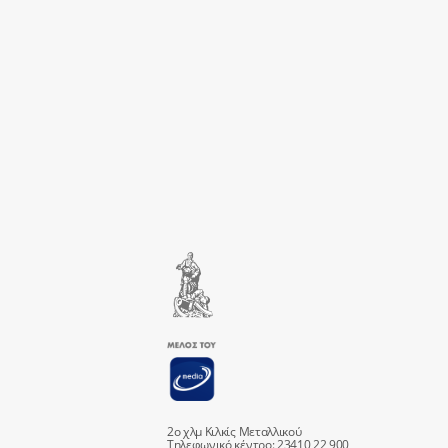
2ο χλμ Κιλκίς Μεταλλικού
Τηλεφωνικό κέντρο: 23410 22 900