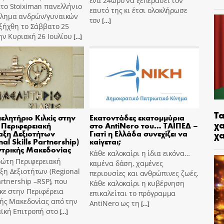
ένα 24ωρο να ξεπεράσει τον
το Stoiximan πανελλήνιο
εαυτό της κι έτσι ολοκλήρωσε
λημα ανδρών/γυναικών
τον
[…]
ξήχθη το Σάββατο 25
ην Κυριακή 26 Ιουλίου
[…]
Τα
μελητήριο Κιλκίς στην
Εκατοντάδες εκατομμύρια
χα
Περιφερειακή
στο AntiNero του… ΤΑΙΠΕΔ –
χ
ξη Δεξιοτήτων
Γιατί η Ελλάδα συνεχίζει να
al Skills Partnership)
καίγεται;
ντρικής Μακεδονίας
Κάθε καλοκαίρι η ίδια εικόνα…
ρώτη Περιφερειακή
καμένα δάση, χαμένες
η Δεξιοτήτων (Regional
περιουσίες και ανθρώπινες ζωές.
Partnership –RSP), που
Κάθε καλοκαίρι η κυβέρνηση
κε στην Περιφέρεια
επικαλείται το πρόγραμμα
κής Μακεδονίας από την
AntiNero ως τη
[…]
ϊκή Επιτροπή στο
[…]