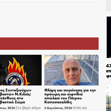
4
ε
φ
ος Συνταξιούχων
Θλίψη και συγκίνηση για την
εστών Ν.Κιλκίς:
πρόωρη και αιφνίδια
πένθους στο
απώλεια του Πέτρου
βεστικό Σώμα
Καπασακαλίδη
Στο βαρύ κλίμα
Λύπη και
στου, 2026
3 Αυγούστου, 2026