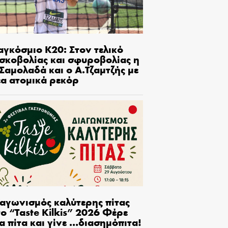
αγκόσμιο Κ20: Στον τελικό
ισκοβολίας και σφυροβολίας η
Σαμολαδά και ο Α.Τζαμτζής με
έα ατομικά ρεκόρ
ιαγωνισμός καλύτερης πίτας
ο “Taste Kilkis” 2026 Φέρε
α πίτα και γίνε …διασημόπιτα!