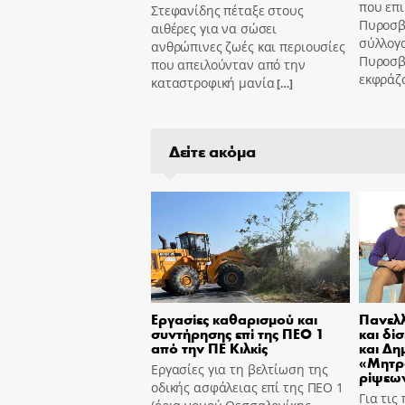
που επι
Στεφανίδης πέταξε στους
Πυροσβ
αιθέρες για να σώσει
σύλλογ
ανθρώπινες ζωές και περιουσίες
Πυροσβ
που απειλούνταν από την
εκφράζ
καταστροφική μανία
[…]
Δείτε ακόμα
Εργασίες καθαρισμού και
Πανελλ
συντήρησης επί της ΠΕΟ 1
και δί
από την ΠΕ Κιλκίς
και Δη
«Μητρ
Εργασίες για τη βελτίωση της
ρίψεων
οδικής ασφάλειας επί της ΠΕΟ 1
Για τις