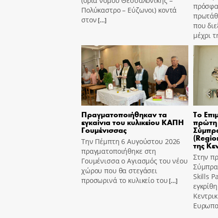
(όρια νομού Θεσσαλονίκης –
πρόσφα
Πολύκαστρο – Εύζωνοι) κοντά
πρωτάθ
στον
[…]
που διε
μέχρι τ
Πραγματοποιήθηκαν τα
Το Επι
εγκαίνια του κυλικείου ΚΑΠΗ
πρώτη 
Γουμένισσας
Σύμπρα
(Region
Την Πέμπτη 6 Αυγούστου 2026
της Κε
πραγματοποιήθηκε στη
Στην π
Γουμένισσα ο Αγιασμός του νέου
Σύμπραξ
χώρου που θα στεγάσει
Skills 
προσωρινά το κυλικείο του
[…]
εγκρίθη
Κεντρι
Ευρωπα