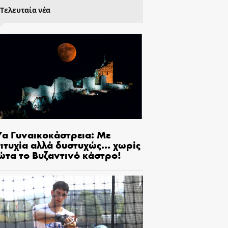
Τελευταία νέα
7α Γυναικοκάστρεια: Με
πιτυχία αλλά δυστυχώς… χωρίς
ώτα το Βυζαντινό κάστρο!