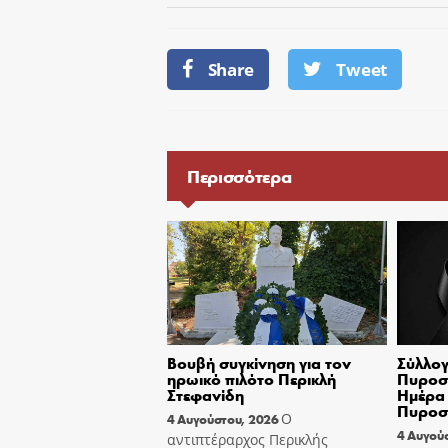
Share
Tweet
Περισσότερα
Βουβή συγκίνηση για τον
Σύλλογ
ηρωικό πιλότο Περικλή
Πυροσβ
Στεφανίδη
Ημέρα 
Πυροσ
Ο
4 Αυγούστου, 2026
4 Αυγού
αντιπτέραρχος Περικλής