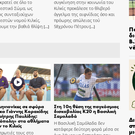
κρατεί σε όλο το
συγκίνηση στην κοινωνία του
εστικό Σώμα, ως
Κιλκίς προκάλεσε το θλιβερό
ος συνταξιούχων
άγγελμα της αιφνίδιας όσο και
εστών νομού Κιλκίς,
πρόωρης απώλειας τού
ουμε την βαθιά θλίψη
58χρόνου Πέτρου
[…]
[…]
Π
δ
Β.
ν
ηνιονίκες σε σφύρα
Στη 10η θέση της παγκόσμιας
σκο Γιάννης Κορακίδης
δισκοβολίας Κ20 η Βασιλική
μήτρης Παυλίδης:
Σαμολαδά
Δ
όπολη» στα αθλήματα
Η Βασιλική Σαμόλαδα δεν
στ
 το Κιλκίς
κατάφερε δεύτερη φορά μέσα σε
μι
 πρωτιές τους στο