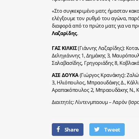
«Στο συγκεκριμένο ματς ήμασταν κακοί
ελέγξουμε τον ρυθμό του αγώνα, παρά
διαφορά από το πρώτο ματς για να προ
Λαζαρίδης
.
ΓΑΣ ΚΙΛΚΙΣ
(Γιάννης Λαζαρίδης): Κοταν
Δεληγιάννης 1, Δημάκης 3, Μαυρόπουλο
Σαλαβασίδης, Γρηγοριάδης 8, Κοβλακ
ΑΣΕ ΔΟΥΚΑ
(Γιώργος Κρανάκης): Ζαλώ
3, Ηλιόπουλος, Μπραουδάκης Δ., Κάλλη
Αραπακόπουλος 2, Μπραουδάκης Ν., 
Διαιτητές: Λίντενμπαουμ – Λαρόν (Ισραή
Share
Tweet