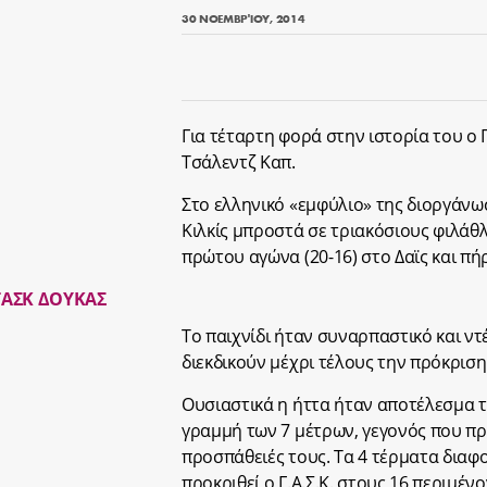
30 ΝΟΕΜΒΡΊΟΥ, 2014
Για τέταρτη φορά στην ιστορία του ο 
Τσάλεντζ Καπ.
Στο ελληνικό «εμφύλιο» της διοργάνω
Κιλκίς μπροστά σε τριακόσιους φιλάθ
πρώτου αγώνα (20-16) στο Δαϊς και πή
Το παιχνίδι ήταν συναρπαστικό και ντέ
διεκδικούν μέχρι τέλους την πρόκριση
Ουσιαστικά η ήττα ήταν αποτέλεσμα 
γραμμή των 7 μέτρων, γεγονός που πρ
προσπάθειές τους. Τα 4 τέρματα διαφ
προκριθεί ο Γ.Α.Σ.Κ. στους 16 περιμέν