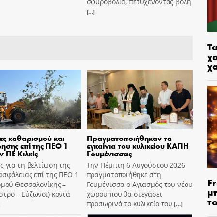
σφυροβολία, πετυχένοντας βολή
[…]
Τα
χα
χ
ες καθαρισμού και
Πραγματοποιήθηκαν τα
ησης επί της ΠΕΟ 1
εγκαίνια του κυλικείου ΚΑΠΗ
ν ΠΕ Κιλκίς
Γουμένισσας
ς για τη βελτίωση της
Την Πέμπτη 6 Αυγούστου 2026
ασφάλειας επί της ΠΕΟ 1
πραγματοποιήθηκε στη
Fr
ομού Θεσσαλονίκης –
Γουμένισσα ο Αγιασμός του νέου
μ
τρο – Εύζωνοι) κοντά
χώρου που θα στεγάσει
τ
προσωρινά το κυλικείο του
]
[…]