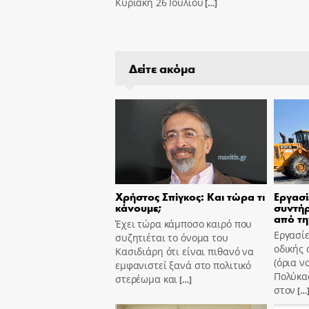
Κυριακή 26 Ιουλίου
[…]
Δείτε ακόμα
Χρήστος Σπίγκος: Και τώρα τι
Εργασί
κάνουμε;
συντήρ
από τη
Έχει τώρα κάμποσο καιρό που
Εργασίε
συζητιέται το όνομα του
οδικής 
Κασιδιάρη ότι είναι πιθανό να
(όρια ν
εμφανιστεί ξανά στο πολιτικό
Πολύκασ
στερέωμα και
[…]
στον
[…