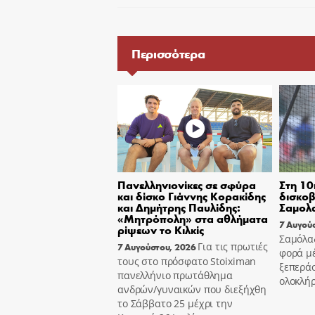
Περισσότερα
Πανελληνιονίκες σε σφύρα
Στη 10
και δίσκο Γιάννης Κορακίδης
δισκοβ
και Δημήτρης Παυλίδης:
Σαμολ
«Μητρόπολη» στα αθλήματα
7 Αυγού
ρίψεων το Κιλκίς
Σαμόλα
Για τις πρωτιές
7 Αυγούστου, 2026
φορά μ
τους στο πρόσφατο Stoiximan
ξεπεράσ
πανελλήνιο πρωτάθλημα
ολοκλή
ανδρών/γυναικών που διεξήχθη
το Σάββατο 25 μέχρι την