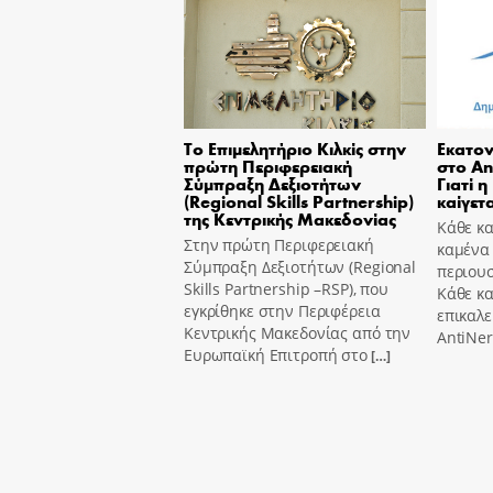
Το Επιμελητήριο Κιλκίς στην
Εκατον
πρώτη Περιφερειακή
στο An
Σύμπραξη Δεξιοτήτων
Γιατί η
(Regional Skills Partnership)
καίγετα
της Κεντρικής Μακεδονίας
Κάθε κα
Στην πρώτη Περιφερειακή
καμένα
Σύμπραξη Δεξιοτήτων (Regional
περιουσ
Skills Partnership –RSP), που
Κάθε κ
εγκρίθηκε στην Περιφέρεια
επικαλε
Κεντρικής Μακεδονίας από την
AntiNer
Ευρωπαϊκή Επιτροπή στο
[…]