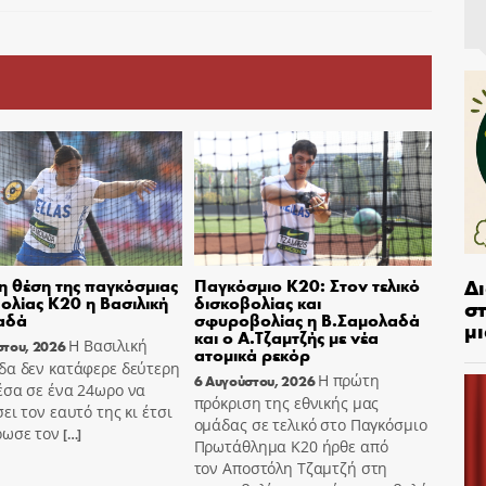
Δ
η θέση της παγκόσμιας
Παγκόσμιο Κ20: Στον τελικό
ολίας Κ20 η Βασιλική
δισκοβολίας και
στ
αδά
σφυροβολίας η Β.Σαμολαδά
μι
και ο Α.Τζαμτζής με νέα
Η Βασιλική
στου, 2026
ατομικά ρεκόρ
δα δεν κατάφερε δεύτερη
Η πρώτη
6 Αυγούστου, 2026
έσα σε ένα 24ωρο να
πρόκριση της εθνικής μας
ει τον εαυτό της κι έτσι
ομάδας σε τελικό στο Παγκόσμιο
ρωσε τον
[…]
Πρωτάθλημα Κ20 ήρθε από
τον Αποστόλη Τζαμτζή στη