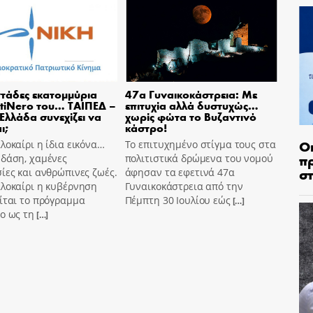
τάδες εκατομμύρια
47α Γυναικοκάστρεια: Με
tiNero του… ΤΑΙΠΕΔ –
επιτυχία αλλά δυστυχώς…
 Ελλάδα συνεχίζει να
χωρίς φώτα το Βυζαντινό
ι;
κάστρο!
Ο
λοκαίρι η ίδια εικόνα…
Το επιτυχημένο στίγμα τους στα
π
 δάση, χαμένες
πολιτιστικά δρώμενα του νομού
σ
ίες και ανθρώπινες ζωές.
άφησαν τα εφετινά 47α
αλοκαίρι η κυβέρνηση
Γυναικοκάστρεια από την
ίται το πρόγραμμα
Πέμπτη 30 Ιουλίου εώς
[…]
o ως τη
[…]