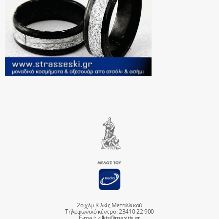
2ο χλμ Κιλκίς Μεταλλικού
Τηλεφωνικό κέντρο: 23410 22 900
E-mail:
kilkis@maxitis.gr