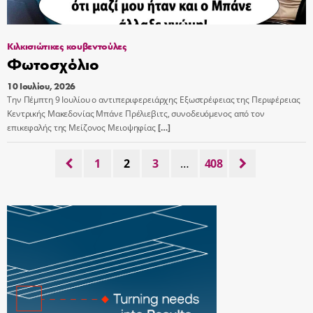
Κιλκισιώτικες κουβεντούλες
Φωτοσχόλιο
10 Ιουλίου, 2026
Την Πέμπτη 9 Ιουλίου ο αντιπεριφερειάρχης Εξωστρέφειας της Περιφέρειας
Κεντρικής Μακεδονίας Μπάνε Πρέλιεβιτς, συνοδευόμενος από τον
επικεφαλής της Μείζονος Μειοψηφίας
[…]
1
2
3
…
408