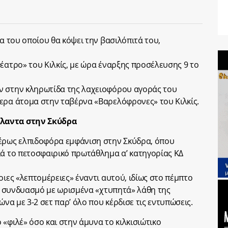
ια του οποίου θα κόψει την βασιλόπιτά του,
Θέατρο» του Κιλκίς, με ώρα έναρξης προσέλευσης 9 το
ν στην κληρωτίδα της λαχειοφόρου αγοράς του
ερα άτομα στην ταβέρνα «Βαρελόφρονες» του Κιλκίς.
τλαντα στην Σκύδρα
τέρως ελπιδοφόρα εμφάνιση στην Σκύδρα, όπου
ιά το πετοσφαιρικό πρωτάθλημα α’ κατηγορίας ΚΔ
οιες «λεπτομέρειες» έναντι αυτού, ιδίως στο πέμπτο
σε συνδυασμό με ωρισμένα «χτυπητά» λάθη της
ώνα με 3-2 σετ παρ’ όλο που κέρδισε τις εντυπώσεις.
«φιλέ» όσο και στην άμυνα το κιλκισιώτικο