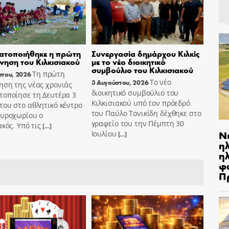
ατοποιήθηκε η πρώτη
Συνεργασία δημάρχου Κιλκίς
ηση του Κιλκισιακού
με το νέο διοικητικό
συμβούλιο του Κιλκισιακού
Τη πρώτη
στου, 2026
Το νέο
3 Αυγούστου, 2026
ηση της νέας χρονιάς
διοικητικό συμβούλιο του
τοποίησε τη Δευτέρα 3
Κιλκισιακού υπό τον πρόεδρό
ου στο αθλητικό κέντρο
του Παύλο Τονικίδη δέχθηκε στο
αυροχωρίου ο
γραφείο του την Πέμπτη 30
ακός. Υπό τις
[…]
Ν
Ιουλίου
[…]
η
ηλ
φ
Π