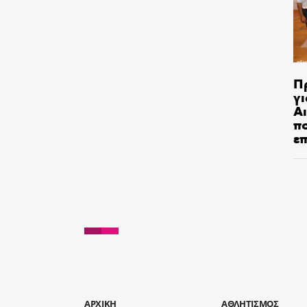
Π
γι
Αι
π
ε
AΡΧΙΚΗ
ΑΘΛΗΤΙΣΜΟΣ