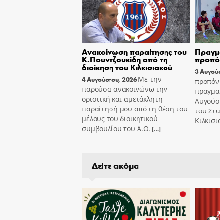
Ανακοίνωση παραίτησης του
Πραγμ
Κ.Πουντζουκίδη από τη
προπόν
διοίκηση του Κιλκισιακού
3 Αυγού
Με την
4 Αυγούστου, 2026
προπόν
παρούσα ανακοινώνω την
πραγμα
οριστική και αμετάκλητη
Αυγούστ
παραίτησή μου από τη θέση του
του Στ
μέλους του διοικητικού
Κιλκισι
συμβουλίου του Α.Ο.
[…]
Δείτε ακόμα