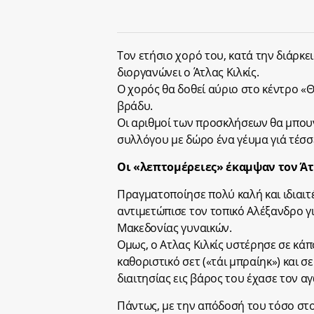
Τον ετήσιο χορό του, κατά την διάρκε
διοργανώνει ο Άτλας Κιλκίς.
Ο χορός θα δοθεί αύριο στο κέντρο «
βράδυ.
Οι αριθμοί των προσκλήσεων θα μπου
συλλόγου με δώρο ένα γέυμα γιά τέσσ
Οι «λεπτομέρειες» έκαμψαν τον Ά
Πραγματοποίησε πολύ καλή και ιδιαι
αντιμετώπισε τον τοπικό Αλέξανδρο γ
Μακεδονίας γυναικών.
Ομως, ο Ατλας Κιλκίς υστέρησε σε κάπ
καθοριστικό σετ («τάι μπραίηκ») και 
διαιτησίας εις βάρος του έχασε τον αγ
Πάντως, με την απόδοσή του τόσο στο 