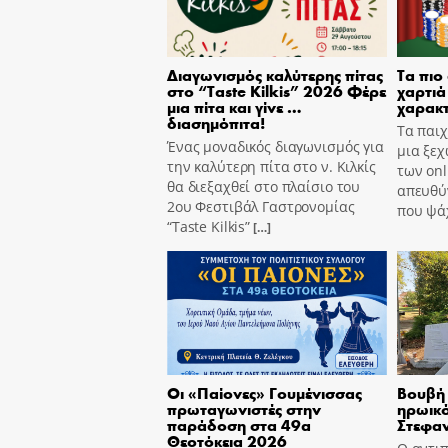
Διαγωνισμός καλύτερης πίτας
Τα πιο
στο “Taste Kilkis” 2026 Φέρε
χαρτιά 
μια πίτα και γίνε …
χαρακτ
διασημόπιτα!
Τα παιχ
Ένας μοναδικός διαγωνισμός για
μια ξεχ
την καλύτερη πίτα στο ν. Κιλκίς
των onl
θα διεξαχθεί στο πλαίσιο του
απευθύν
2ου Φεστιβάλ Γαστρονομίας
που ψά
“Taste Kilkis”
[…]
Οι «Παίονες» Γουμένισσας
Βουβή 
πρωταγωνιστές στην
ηρωικό
παράδοση στα 49α
Στεφα
Θεοτόκεια 2026