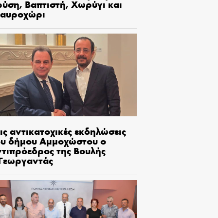
ρύση, Βαπτιστή, Χωρύγι και
ταυροχώρι
ις αντικατοχικές εκδηλώσεις
ου δήμου Αμμοχώστου ο
ντιπρόεδρος της Βουλής
.Γεωργαντάς