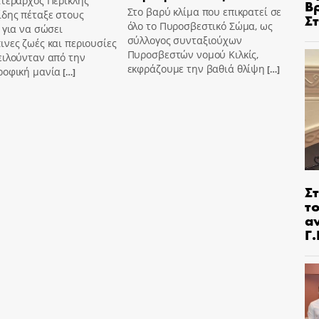
πτέραρχος Περικλής
Β
Στο βαρύ κλίμα που επικρατεί σε
ίδης πέταξε στους
Σ
όλο το Πυροσβεστικό Σώμα, ως
 για να σώσει
σύλλογος συνταξιούχων
νες ζωές και περιουσίες
Πυροσβεστών νομού Κιλκίς,
ειλούνταν από την
εκφράζουμε την βαθιά θλίψη
[…]
ροφική μανία
[…]
Στ
τ
α
Γ