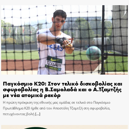
Παγκόσμιο Κ20: Στον τελικό δισκοβολίας και
σφυροβολίας η Β.Σαμολαδά και ο Α.Τζαμτζής
με νέα ατομικά ρεκόρ
Η πρώτη πρόκριση της εθνικής μας ομάδας σε τελικό στο Παγκόσμιο
Πρωτάθλημα Κ20 ήρθε από τον Αποστόλη Τζαμτζή στη σφυροβολία,
πετυχένοντας βολή
[…]