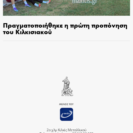
Πραγματοποιήθηκε η πρώτη προπόνηση
του Κιλκισιακού
2ο χλμ Κιλκίς Μεταλλικού