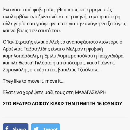
Ένα καστ από φοβερούς ηθοποιούς και ερμηνευτές
αναλαμβάνει να ζωντανέψει στη σκηνή, την ωραιότερη
αλληγορία που γράφτηκε ποτέ για την ανάγκη να ξεφύγεις
και να βρεις τον εαυτό του.
Ο Ίαν Στρατής είναι ο Αλεξ το αναποφάσιστο λιοντάρι, ο
Αρσένιος Γαβριηλίδης είναι ο Μέλμαν η φοβική
καμηλοπάρδαλη, η Έμιλυ Λυμπεροπούλου η παιχνιδιάρα
και πληθωρική Γκλόρια η ιπποπόταμος, και ο Γιάννης
Ζαραγκάλης ο υπέρτατος βασιλιάς Τζούλιαν…
They like to move it, move it…
Έλατε να χορέψετε μαζί τους στη ΜΑΔΑΓΑΣΚΑΡΗ
ΣΤΟ ΘΕΑΤΡΟ ΛΟΦΟΥ ΚΙΛΚΙΣ ΤΗΝ ΠΕΜΠΤΗ 16 IOYNIOY
Share
Tweet