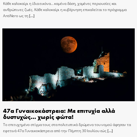
Κάθε καλοκαίρι η ίδια εικόνα… καμένα δάση, χαμένες περιουσίες και
ανθρώπινες ζωές. Κάθε καλοκαίρι η κυβέρνηση επικαλείται το πρόγραμμα
AntiNero ως τη
[…]
47α Γυναικοκάστρεια: Με επιτυχία αλλά
δυστυχώς… χωρίς φώτα!
Το επιτυχημένο στίγμα τους στα πολιτιστικά δρώμενα του νομού άφησαν τα
εφετινά 47α Γυναικοκάστρεια από την Πέμπτη 30 Ιουλίου εώς
[…]