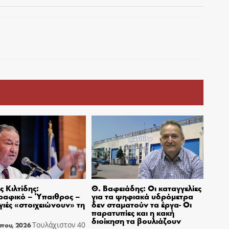
 Κιλτίδης:
Θ. Βαφειάδης: Οι καταγγελίες
ραφικό – Ύπαιθρος –
για τα ψηφιακά υδρόμετρα
ιές «στοιχειώνουν» τη
δεν σταματούν τα έργα- Οι
παρατυπίες και η κακή
διοίκηση τα βουλιάζουν
Τουλάχιστον 40
στου, 2026