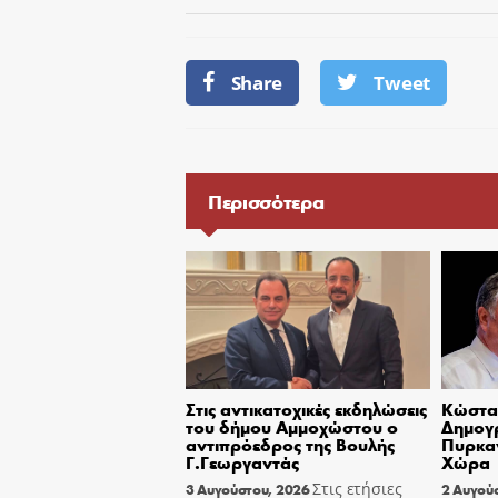
Share
Tweet
Περισσότερα
Στις αντικατοχικές εκδηλώσεις
Κώστας
του δήμου Αμμοχώστου ο
Δημογ
αντιπρόεδρος της Βουλής
Πυρκαγ
Γ.Γεωργαντάς
Χώρα
Στις ετήσιες
3 Αυγούστου, 2026
2 Αυγού