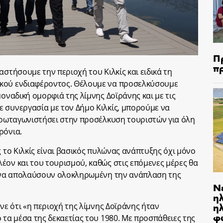
Π
π
αστήσουμε την περιοχή του Κιλκίς και ειδικά τη
ικού ενδιαφέροντος. Θέλουμε να προσελκύσουμε
μοναδική ομορφιά της λίμνης Δοϊράνης και με τις
 συνεργασία με τον Δήμο Κιλκίς, μπορούμε να
 πρωταγωνιστήσει στην προσέλκυση τουριστών για όλη
ρόνια.
ς το Κιλκίς είναι βασικός πυλώνας ανάπτυξης όχι μόνο
έον και του τουρισμού, καθώς στις επόμενες μέρες θα
ες να απολαύσουν ολοκληρωμένη την ανάπλαση της
Ν
η
ηλ
ανε ότι «η περιοχή της λίμνης Δοϊράνης ήταν
φ
 τα μέσα της δεκαετίας του 1980. Με προσπάθειες της