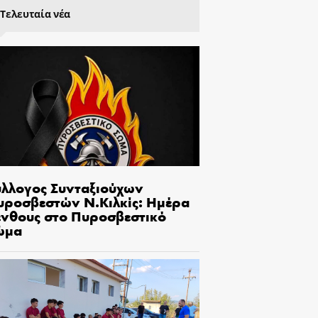
Τελευταία νέα
ύλλογος Συνταξιούχων
υροσβεστών Ν.Κιλκίς: Ημέρα
ένθους στο Πυροσβεστικό
ώμα