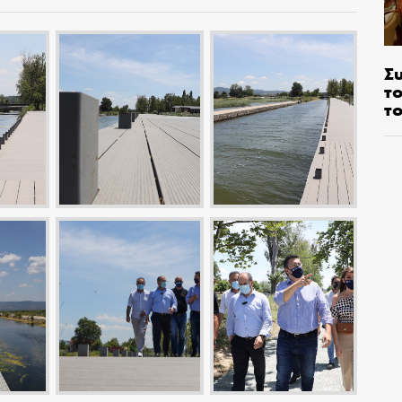
Σ
το
το