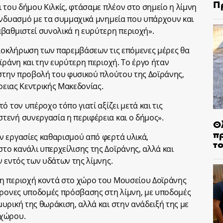
Π
 του δήμου Κιλκίς, φτάσαμε πλέον στο σημείο η λίμνη
υνδυασμό με τα συμμαχικά μνημεία που υπάρχουν και
βαθμιστεί συνολικά η ευρύτερη περιοχή».
ολοκλήρωση των παρεμβάσεων τις επόμενες μέρες θα
ϊράνη και την ευρύτερη περιοχή. Το έργο ήταν
 στην προβολή του φυσικού πλούτου της Δοϊράνης,
έρειας Κεντρικής Μακεδονίας.
 τον υπέροχο τόπο γιατί αξίζει μετά και τις
ενή συνεργασία η περιφέρεια και ο δήμος».
Θ
π
ν εργασίες καθαρισμού από φερτά υλικά,
τ
ο κανάλι υπερχείλισης της Δοϊράνης, αλλά και
 εντός των υδάτων της λίμνης.
η περιοχή κοντά στο χώρο του Μουσείου Δοϊράνης
χρονες υποδομές πρόσβασης στη λίμνη, με υποδομές
υρική της θωράκιση, αλλά και στην ανάδειξή της με
 χώρου.