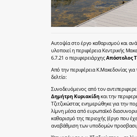
Αυτοψία στο έργο καθαρισμού και ανά
υλοποιεί η περιφέρεια Κεντρικής Μακε
6.7.21 ο περιφερειάρχης
Απόστολος Τ
Από την περιφέρεια Κ.Μακεδονίας για
δελτίο:
Συνοδευόμενος από τον αντιπεριφερε
Δημήτρη Κυριακίδη
και την περιφε
Τζιτζικώστας ενημερώθηκε για την πο
λίμνη μέσα από ευρωπαϊκό διασυνορι
καθαρισμό της περιοχής (έργο που έχε
αναβάθμιση των υποδομών προσβασιμό