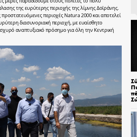
ίγες μέρες παραδίδουμε στους πολίτες το πολύ
λασης της ευρύτερης περιοχής της λίμνης Δοϊράνης.
ς προστατευόμενες περιοχές Natura 2000 και αποτελεί
ευρύτερη διασυνοριακή περιοχή, με ευαίσθητο
ισχυρό αναπτυξιακό πρόσημο για όλη την Κεντρική
Σ
Π
π
Σ