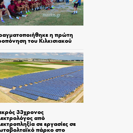
ραγματοποιήθηκε η πρώτη
ροπόνηση του Κιλκισιακού
εκρός 33χρονος
λεκτρολόγος από
εκτροπληξία σε εργασίες σε
ωτοβολταϊκό πάρκο στο