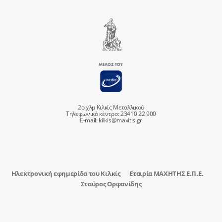
2ο χλμ Κιλκίς Μεταλλικού
Τηλεφωνικό κέντρο: 23410 22 900
E-mail:
kilkis@maxitis.gr
Ηλεκτρονική εφημερίδα του Κιλκίς
Εταιρία ΜΑΧΗΤΗΣ Ε.Π.Ε.
Σταύρος Ορφανίδης