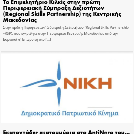
Το Επιμελητήριο Κιλκίς στην πρώτη
Περιφερειακή Σύμπραξη Δεξιοτήτων
(Regional Skills Partnership) της Κεντρικής
Μακεδονίας
Στην πρώτη Περιφερειακή Σύμπραξη Δεξιοτήτων (Regional Skills Partnership
–RSP), που εγκρίθηκε στην Περιφέρεια Κεντρικής Μακεδονίας από την
Ευρωπαϊκή Επιτροπή στο
[…]
Εκατοντάδες εκατομμύρια στο AntiNero του…