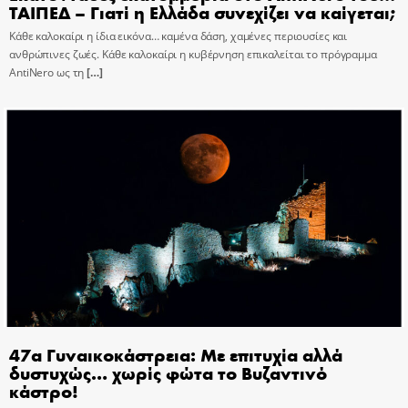
ΤΑΙΠΕΔ – Γιατί η Ελλάδα συνεχίζει να καίγεται;
Κάθε καλοκαίρι η ίδια εικόνα… καμένα δάση, χαμένες περιουσίες και
ανθρώπινες ζωές. Κάθε καλοκαίρι η κυβέρνηση επικαλείται το πρόγραμμα
AntiNero ως τη
[…]
47α Γυναικοκάστρεια: Με επιτυχία αλλά
δυστυχώς… χωρίς φώτα το Βυζαντινό
κάστρο!