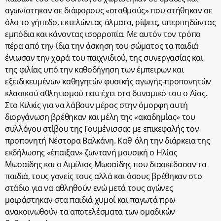
αγωνίστηκαν σε διάφορους «σταθμούς» που στήθηκαν σε
όλο το γήπεδο, εκτελώντας άλματα, ρίψεις, υπερπηδώντας
εμπόδια και κάνοντας ισορροπία. Με αυτόν τον τρόπο
πέρα από την ίδια την άσκηση του σώματος τα παιδιά
ένιωσαν την χαρά του παιχνιδιού, της συνεργασίας και
της φιλίας υπό την καθοδήγηση των έμπειρων και
εξειδικευμένων καθηγητών φυσικής αγωγής-προπονητών
κλασικού αθλητισμού που έχει στο δυναμικό του ο Αίας.
Στο Κιλκίς για να λάβουν μέρος στην όμορφη αυτή
διοργάνωση βρέθηκαν και μέλη της «ακαδημίας» του
συλλόγου στίβου της Γουμένισσας με επικεφαλής τον
προπονητή Νέστορα Βαλκάνη. Καθ’ όλη την διάρκεια της
εκδήλωσης «έπαιξαν» ζωντανή μουσική ο Ηλίας
Μωσαΐδης και ο Αιμίλιος Μωσαΐδης που διασκέδασαν τα
παιδιά, τους γονείς τους αλλά και όσους βρέθηκαν στο
στάδιο για να αθληθούν ενώ μετά τους αγώνες
μοιράστηκαν στα παιδιά χυμοί και παγωτά πριν
ανακοινωθούν τα αποτελέσματα των ομαδικών