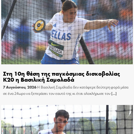
Στη 10η θέση της παγκόσμιας δισκοβολίας
Κ20 η Βασιλική Σαμολαδά
7 Αυγούστου, 2026
Η Βασιλική Σαμόλαδα δεν κατάφερε δεύτερη φορά μέσα
σε ένα 24ωρο να ξεπεράσει τον εαυτό της κι έτσι ολοκλήρωσε τον
[…]