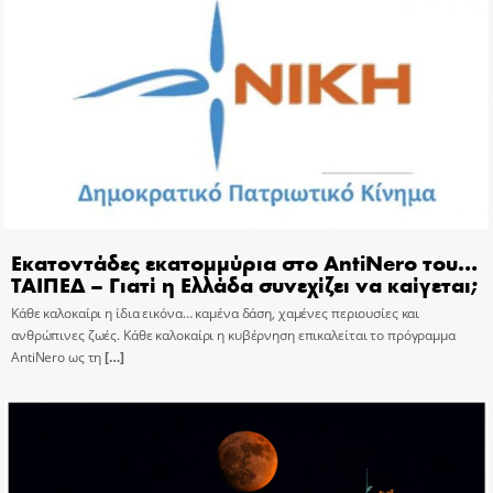
Εκατοντάδες εκατομμύρια στο AntiNero του…
ΤΑΙΠΕΔ – Γιατί η Ελλάδα συνεχίζει να καίγεται;
Κάθε καλοκαίρι η ίδια εικόνα… καμένα δάση, χαμένες περιουσίες και
ανθρώπινες ζωές. Κάθε καλοκαίρι η κυβέρνηση επικαλείται το πρόγραμμα
AntiNero ως τη
[…]