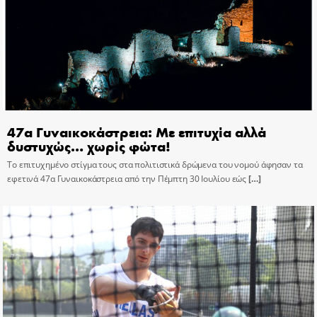
47α Γυναικοκάστρεια: Με επιτυχία αλλά
δυστυχώς… χωρίς φώτα!
Το επιτυχημένο στίγμα τους στα πολιτιστικά δρώμενα του νομού άφησαν τα
εφετινά 47α Γυναικοκάστρεια από την Πέμπτη 30 Ιουλίου εώς
[…]