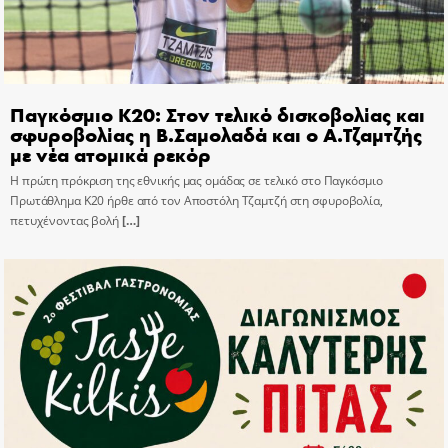
Παγκόσμιο Κ20: Στον τελικό δισκοβολίας και
σφυροβολίας η Β.Σαμολαδά και ο Α.Τζαμτζής
με νέα ατομικά ρεκόρ
Η πρώτη πρόκριση της εθνικής μας ομάδας σε τελικό στο Παγκόσμιο
Πρωτάθλημα Κ20 ήρθε από τον Αποστόλη Τζαμτζή στη σφυροβολία,
πετυχένοντας βολή
[…]