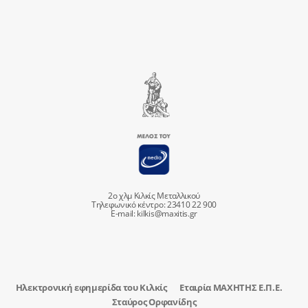
2ο χλμ Κιλκίς Μεταλλικού
Τηλεφωνικό κέντρο: 23410 22 900
E-mail:
kilkis@maxitis.gr
Ηλεκτρονική εφημερίδα του Κιλκίς
Εταιρία ΜΑΧΗΤΗΣ Ε.Π.Ε.
Σταύρος Ορφανίδης