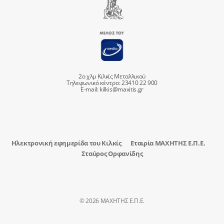
2ο χλμ Κιλκίς Μεταλλικού
Τηλεφωνικό κέντρο: 23410 22 900
E-mail:
kilkis@maxitis.gr
Ηλεκτρονική εφημερίδα του Κιλκίς
Εταιρία ΜΑΧΗΤΗΣ Ε.Π.Ε.
Σταύρος Ορφανίδης
© 2026 ΜΑΧΗΤΗΣ Ε.Π.Ε.