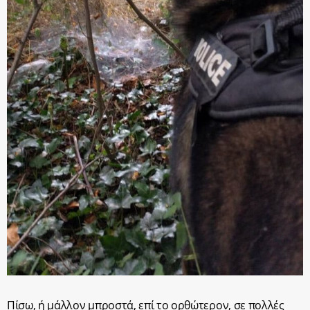
Πίσω, ή μάλλον μπροστά, επί το ορθώτερον, σε πολλές