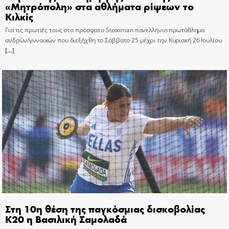
«Μητρόπολη» στα αθλήματα ρίψεων το
Κιλκίς
Για τις πρωτιές τους στο πρόσφατο Stoiximan πανελλήνιο πρωτάθλημα
ανδρών/γυναικών που διεξήχθη το Σάββατο 25 μέχρι την Κυριακή 26 Ιουλίου
[…]
Στη 10η θέση της παγκόσμιας δισκοβολίας
Κ20 η Βασιλική Σαμολαδά