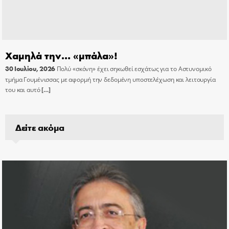
Χαμηλά την… «μπάλα»!
30 Ιουλίου, 2026
Πολύ «σκόνη» έχει σηκωθεί εσχάτως για το Αστυνομικό
τμήμα Γουμένισσας με αφορμή την δεδομένη υποστελέχωση και λειτουργία
του και αυτό
[…]
Δείτε ακόμα