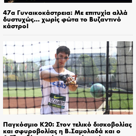
47α Γυναικοκάστρεια: Με επιτυχία αλλά
δυστυχώς… χωρίς φώτα το Βυζαντινό
κάστρο!
Παγκόσμιο Κ20: Στον τελικό δισκοβολίας
και σφυροβολίας η Β.Σαμολαδά και ο