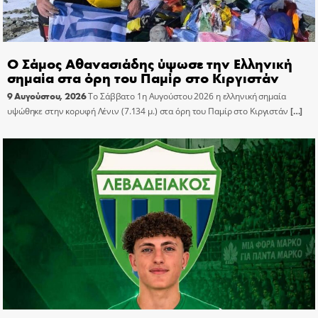
Ο Σάμος Αθανασιάδης ύψωσε την Ελληνική
σημαία στα όρη του Παμίρ στο Κιργιστάν
9 Αυγούστου, 2026
Το Σάββατο 1η Αυγούστου 2026 η ελληνική σημαία
υψώθηκε στην κορυφή Λένιν (7.134 μ.) στα όρη του Παμίρ στο Κιργιστάν
[…]