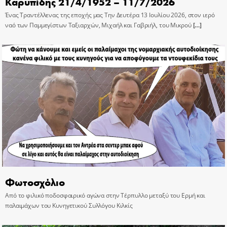
Καρυπίδης 21/4/1952 – 11/7/2026
Ένας Τραντέλλενας της εποχής μας Την Δευτέρα 13 Ιουλίου 2026, στον ιερό
ναό των Παμμεγίστων Ταξιαρχών, Μιχαήλ και Γαβριήλ, του Μικρού
[…]
Φωτοσχόλιο
Από το φιλικό ποδοσφαιρικό αγώνα στην Τέρπυλλο μεταξύ του Ερμή και
παλαιμάχων του Κυνηγετικού Συλλόγου Κιλκίς