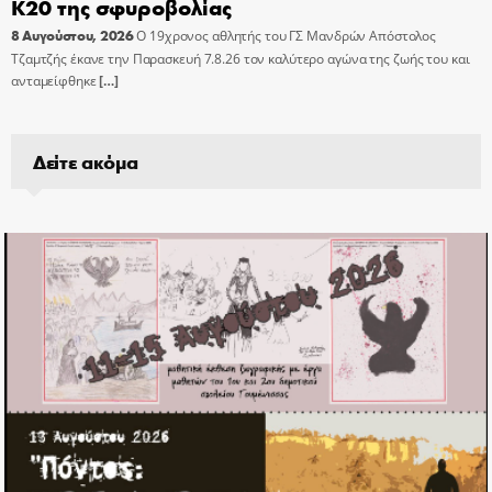
Κ20 της σφυροβολίας
8 Αυγούστου, 2026
Ο 19χρονος αθλητής του ΓΣ Μανδρών Απόστολος
Τζαμτζής έκανε την Παρασκευή 7.8.26 τον καλύτερο αγώνα της ζωής του και
ανταμείφθηκε
[…]
Δείτε ακόμα