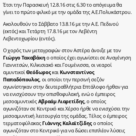
Έτσι την Παρασκευή 12.8.16 στις 6.30 το απόγευμα θα
γίνει το πρώτο φιλικό με την ομάδα της Α.Ε.Πολυκάστρου.
Ακολουθούν το Σάββατο 13.8.16 με την Α.Ε. Πεδινού
(εκτός) και Τετάρτη 17.8.16 με τον Λεβέντη
Λεβεντοχωρίου (εντός).
Ο χορός των μεταγραφών στον Αστέρα άνοιξε με τον
Γιώργο Τακαβάκη
ο οποίος έχει αγωνίστει σε Αναγένηση
Γιαννιτσών, Κιλκισιακό και Γουμένισσα, οι νεαροί
αμυντικοί
Θεόδωρος
και
Κωνσταντίνος
Παπαδόπουλος
, οι οποίοι την περσινή σεζόν
αγωνίστηκαν στην δευτεραθλήτρια Επτάλοφο ήρθαν για
να ενισχύσουν την οπισθοφυλακή, ενώ ο έμπειρος
μεσοαμυντικός
Αβραάμ Λιαρετίδης
, ο οποίος
αγωνιζόταν σε Κεντρικό και Χέρσο ήρθε να ενισχύσει την
μεσοαμυντική λειτουργία της ομάδας. Τέλος ο έμπειρος
τερματοφύλακας
Γιάννης Καλαϊτζίδης
ο οποίος
αγωνιζόταν στο Κεντρικό για να δώσει επιπλέον λύσεις