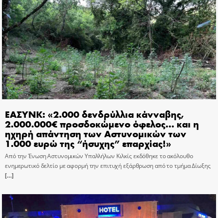
ΕΑΣΥΝΚ: «2.000 δενδρύλλια κάνναβης,
2.000.000€ προσδοκώμενο όφελος… και η
ηχηρή απάντηση των Αστυνομικών των
1.000 ευρώ της “ήσυχης” επαρχίας!»
Από την Ένωση Αστυνομικών Υπαλλήλων Κιλκίς εκδόθηκε το ακόλουθο
ενημερωτικό δελτίο με αφορμή την επιτυχή εξάρθρωση από το τμήμα Δίωξης
[…]