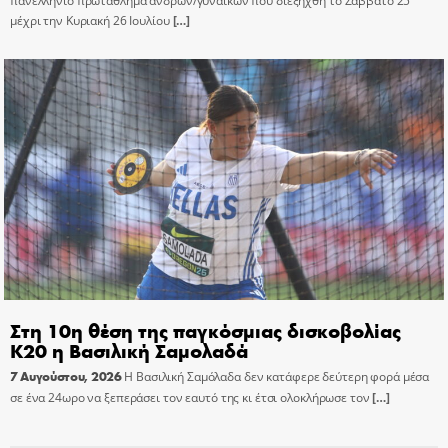
πανελλήνιο πρωτάθλημα ανδρών/γυναικών που διεξήχθη το Σάββατο 25
μέχρι την Κυριακή 26 Ιουλίου
[…]
Στη 10η θέση της παγκόσμιας δισκοβολίας
Κ20 η Βασιλική Σαμολαδά
7 Αυγούστου, 2026
Η Βασιλική Σαμόλαδα δεν κατάφερε δεύτερη φορά μέσα
σε ένα 24ωρο να ξεπεράσει τον εαυτό της κι έτσι ολοκλήρωσε τον
[…]