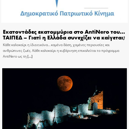
Εκατοντάδες εκατομμύρια στο AntiNero του…
ΤΑΙΠΕΔ – Γιατί η Ελλάδα συνεχίζει να καίγεται;
Κάθε καλοκαίρι η ίδια εικόνα… καμένα δάση, χαμένες περιουσίες και
ανθρώπινες ζωές. Κάθε καλοκαίρι η κυβέρνηση επικαλείται το πρόγραμμα
AntiNero ως τη
[…]