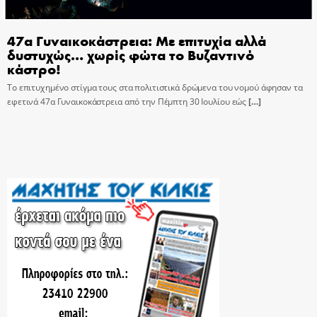
47α Γυναικοκάστρεια: Με επιτυχία αλλά
δυστυχώς… χωρίς φώτα το Βυζαντινό
κάστρο!
Το επιτυχημένο στίγμα τους στα πολιτιστικά δρώμενα του νομού άφησαν τα
εφετινά 47α Γυναικοκάστρεια από την Πέμπτη 30 Ιουλίου εώς
[…]