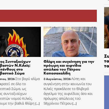
Σ
το
ος Συνταξιούχων
Θλίψη και συγκίνηση για την
το
εστών Ν.Κιλκίς:
πρόωρη και αιφνίδια
πένθους στο
απώλεια του Πέτρου
βεστικό Σώμα
Καπασακαλίδη
Στο βαρύ κλίμα
Λύπη και
στου, 2026
3 Αυγούστου, 2026
κρατεί σε όλο το
συγκίνηση στην κοινωνία του
εστικό Σώμα, ως
Κιλκίς προκάλεσε το θλιβερό
ος συνταξιούχων
άγγελμα της αιφνίδιας όσο και
εστών νομού Κιλκίς,
πρόωρης απώλειας τού
ουμε την βαθιά θλίψη
58χρόνου Πέτρου
[…]
[…]