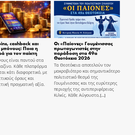
pins, cashback και
Οι «Παίονες» Γουμένισσας
 μπόνους: Ποια η
πρωταγωνιστές στην
ά για τον παίκτη
παράδοση στα 49α
Θεοτόκεια 2026
ους είναι παντού στα
Τα Θεοτόκεια αποτελούν τον
καζίνο. Κάθε πλατφόρμα
μακροβιότερο και σημαντικότερο
αι κάτι διαφορετικό, με
πολιτιστικό θεσμό της
τικούς όρους και
Γουμένισσας και της ευρύτερης
τική πραγματική αξία.
περιοχής της αντιπεριφέρειας
Κιλκίς. Κάθε Αύγουστο,
[…]