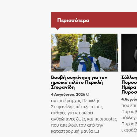
Περισσότερα
Βουβή συγκίνηση για τον
Σύλλογ
ηρωικό πιλότο Περικλή
Πυροσβ
Στεφανίδη
Ημέρα 
Πυροσ
Ο
4 Αυγούστου, 2026
4 Αυγού
αντιπτέραρχος Περικλής
που επι
Στεφανίδης πέταξε στους
Πυροσβ
αιθέρες για να σώσει
σύλλογ
ανθρώπινες ζωές και περιουσίες
Πυροσβ
που απειλούνταν από την
εκφράζ
καταστροφική μανία
[…]