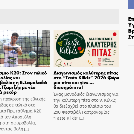
Ε
Υ
Β
Σ
μιο Κ20: Στον τελικό
Διαγωνισμός καλύτερης πίτας
ολίας και
στο “Taste Kilkis” 2026 Φέρε
βολίας η Β.Σαμολαδά
μια πίτα και γίνε …
Α.Τζαμτζής με νέα
διασημόπιτα!
ά ρεκόρ
Ένας μοναδικός διαγωνισμός για
 πρόκριση της εθνικής
την καλύτερη πίτα στο ν. Κιλκίς
δας σε τελικό στο
θα διεξαχθεί στο πλαίσιο του
μιο Πρωτάθλημα Κ20
2ου Φεστιβάλ Γαστρονομίας
πό τον Αποστόλη
“Taste Kilkis”
[…]
ή στη σφυροβολία,
νοντας βολή
[…]