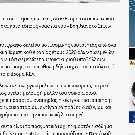
ότι οι αιτήσεις ένταξης στον θεσμό του κοινωνικού
τα κατά τόπους γραφεία του «Βοήθεια στο Σπίτι»
 αντίγραφο δελτίου αστυνομικής ταυτότητας από όλα
εκκαθαριστικού εφορίας έτους 2020 όλων των μελών
ς 2020 όσων μελών του νοικοκυριού υποβάλλουν
κατάστασης και υπεύθυνη δήλωση, ότι οι αιτούντες ή
το επίδομα ΚΕΑ.
όλων των ανέργων μελών του νοικοκυριού, ιατρική
ς υγείας μέλους ή μελών του νοικοκυριού,
 επί ποσοστού αναπηρίας ή κέντρου πιστοποίησης
ο ενοικιοστασίου, αντίγραφο πράξης διαζυγίου και
χρήσιμο από την κοινωνική λειτουργό.
αυτά είναι το πραγματικό (όχι τεκμαρτό) εισόδημα
αίνει τις 3.500 ευρώ, η προσαύξηση 20% γιά κάθε