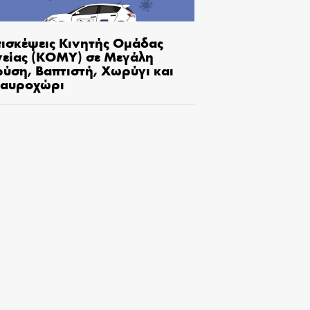
πισκέψεις Κινητής Ομάδας
γείας (ΚΟΜΥ) σε Μεγάλη
ρύση, Βαπτιστή, Χωρύγι και
ταυροχώρι