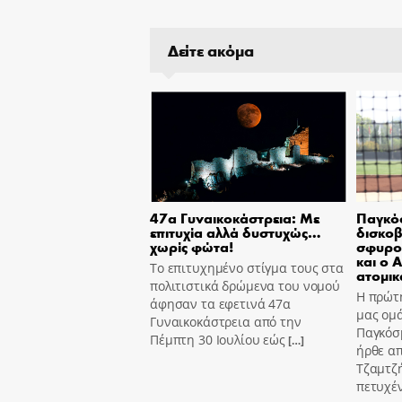
Δείτε ακόμα
47α Γυναικοκάστρεια: Με
Παγκόσ
επιτυχία αλλά δυστυχώς…
δισκοβ
χωρίς φώτα!
σφυρο
και ο 
Το επιτυχημένο στίγμα τους στα
ατομικ
πολιτιστικά δρώμενα του νομού
Η πρώτη
άφησαν τα εφετινά 47α
μας ομά
Γυναικοκάστρεια από την
Παγκόσ
Πέμπτη 30 Ιουλίου εώς
[…]
ήρθε α
Τζαμτζ
πετυχέ