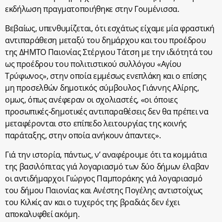
εκδήλωση πραγματοποιήθηκε στην Γουμένισσα.
Βεβαίως, υπενθυμίζεται, ότι εσχάτως είχαμε μία φραστική
αντιπαράθεση μεταξύ του δημάρχου και του προέδρου
της ΔΗΜΤΟ Παιονίας Στέργιου Τάτση με την ιδιότητά του
ως προέδρου του πολιτιστικού συλλόγου «Αγίου
Τρύφωνος», στην οποία εμμέσως ενεπλάκη και ο επίσης
μη προσελθών δημοτικός σύμβουλος Γιάννης Αλίρης,
ομως, όπως ανέφεραν οι σχολιαστές, «οι όποιες
προσωπικές-δημοτικές αντιπαραθέσεις δεν θα πρέπει να
μεταφέρονται στο επίπεδο λειτουργίας της κοινής
παράταξης, στην οποία ανήκουν άπαντες».
Γιά την ιστορία, πάντως, ν’ αναφέρουμε ότι τα κομμάτια
της βασιλόπιτας γιά λογαριασμό των δύο δήμων έλαβαν
οι αντιδήμαρχοι Γιώργος Παμποράκης γιά λογαριασμό
του δήμου Παιονίας και Ανέστης Πογέλης αντιστοίχως
του Κιλκίς αν και ο τυχερός της βραδιάς δεν έχει
αποκαλυφθεί ακόμη.