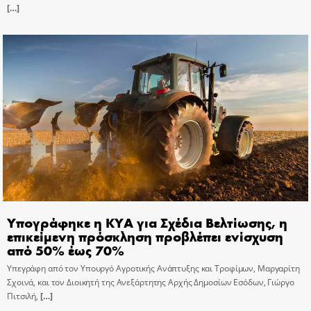
[…]
Υπογράφηκε η ΚΥΑ για Σχέδια Βελτίωσης, η
επικείμενη πρόσκληση προβλέπει ενίσχυση
από 50% έως 70%
Υπεγράφη από τον Υπουργό Αγροτικής Ανάπτυξης και Τροφίμων, Μαργαρίτη
Σχοινά, και τον Διοικητή της Ανεξάρτητης Αρχής Δημοσίων Εσόδων, Γιώργο
Πιτσιλή,
[…]