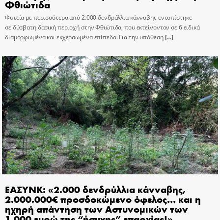
Φθιώτιδα
Φυτεία με περισσότερα από 2.000 δενδρύλλια κάνναβης εντοπίστηκε
σε δύσβατη δασική περιοχή στην Φθιώτιδα, που εκτείνονταν σε 6 ειδικά
διαμορφωμένα και εκχερσωμένα επίπεδα. Για την υπόθεση
[…]
ΕΑΣΥΝΚ: «2.000 δενδρύλλια κάνναβης,
2.000.000€ προσδοκώμενο όφελος… και η
ηχηρή απάντηση των Αστυνομικών των
1.000 ευρώ της “ήσυχης” επαρχίας!»