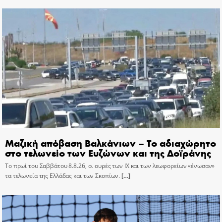
Μαζική απόβαση Βαλκάνιων – Το αδιαχώρητο
στο τελωνείο των Ευζώνων και της Δοϊράνης
Το πρωί του Σαββάτου 8.8.26, οι ουρές των ΙΧ και των λεωφορείων «ένωσαν»
τα τελωνεία της Ελλάδας και των Σκοπίων.
[…]