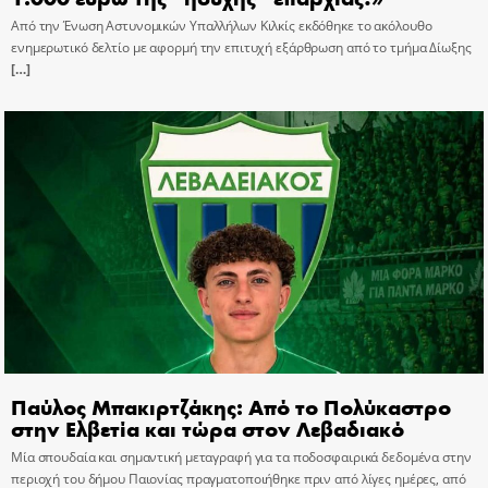
Από την Ένωση Αστυνομικών Υπαλλήλων Κιλκίς εκδόθηκε το ακόλουθο
ενημερωτικό δελτίο με αφορμή την επιτυχή εξάρθρωση από το τμήμα Δίωξης
[…]
Παύλος Μπακιρτζάκης: Από το Πολύκαστρο
στην Ελβετία και τώρα στον Λεβαδιακό
Μία σπουδαία και σημαντική μεταγραφή για τα ποδοσφαιρικά δεδομένα στην
περιοχή του δήμου Παιονίας πραγματοποιήθηκε πριν από λίγες ημέρες, από