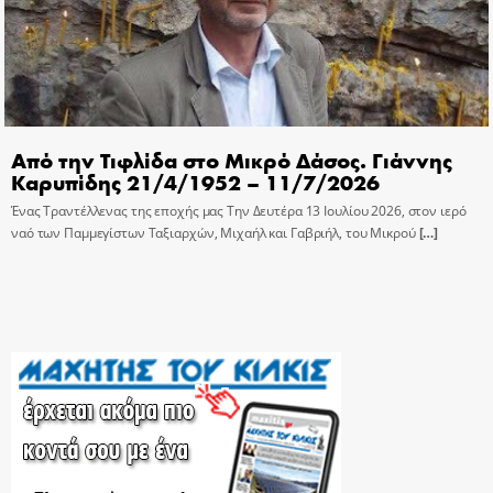
Από την Τιφλίδα στο Μικρό Δάσος. Γιάννης
Καρυπίδης 21/4/1952 – 11/7/2026
Ένας Τραντέλλενας της εποχής μας Την Δευτέρα 13 Ιουλίου 2026, στον ιερό
ναό των Παμμεγίστων Ταξιαρχών, Μιχαήλ και Γαβριήλ, του Μικρού
[…]