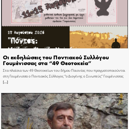
Οι εκδηλώσεις του Ποντιακού Συλλόγου
Γουμένισσας στα “49 Θεοτοκεία”
Στα πλαίσια των 49 Θεοτοκείων του δήμου Παιονίας που πραγματοποιούνται
στη Γουμένισσα ο Ποντιακός Σύλλογος “ο Διογένης ο Σινωπεύς” Γουμένισσας
[…]