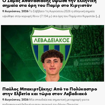
Ο Σάμος Αθανασιάδης ύψωσε την Ελληνική
σημαία στα όρη του Παμίρ στο Κιργιστάν
9 Αυγούστου, 2026
Το Σάββατο 1η Αυγούστου 2026 η ελληνική σημαία
υψώθηκε στην κορυφή Λένιν (7.134 μ.) στα όρη του Παμίρ στο Κιργιστάν
[…]
Παύλος Μπακιρτζάκης: Από το Πολύκαστρο
στην Ελβετία και τώρα στον Λεβαδιακό
9 Αυγούστου, 2026
Μία σπουδαία και σημαντική μεταγραφή για τα
ποδοσφαιρικά δεδομένα στην περιοχή του δήμου Παιονίας