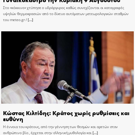
Στο «κόκκινο» χτύπησε ο υδράργυρος καθώς συνεχίζονται οι καταγραφές
υψηλών θερμοκρασιών από το δίκτυο αυτόματων μετεωρολογικών σταθμών
του meteo.gr /
[…]
Κώστας Κιλτίδης: Κράτος χωρίς ρυθμίσεις και
ευθύνη
Η έννοια του κράτους, από την γέννηση των θεσμών και αρετών στον
ανθρώπινο βίο , έρχεται στην ελληνική μυθολογία και
[…]