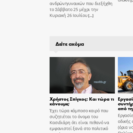
ανδρών/γυναικών που διεξήχθη
το Σάββατο 25 μέχρι την
Κυριακή 26 Ιουλίου
[…]
Δείτε ακόμα
Χρήστος Σπίγκος: Και τώρα τι
Εργασί
κάνουμε;
συντήρ
από τη
Έχει τώρα κάμποσο καιρό που
Εργασίε
συζητιέται το όνομα του
οδικής 
Κασιδιάρη ότι είναι πιθανό να
(όρια ν
εμφανιστεί ξανά στο πολιτικό