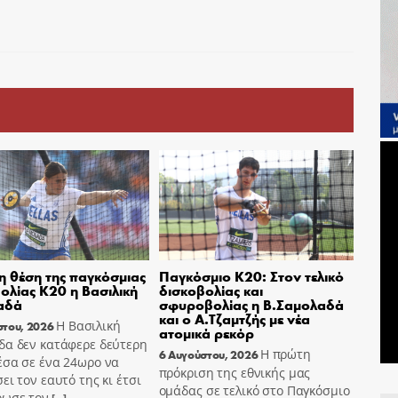
η θέση της παγκόσμιας
Παγκόσμιο Κ20: Στον τελικό
ολίας Κ20 η Βασιλική
δισκοβολίας και
αδά
σφυροβολίας η Β.Σαμολαδά
και ο Α.Τζαμτζής με νέα
Η Βασιλική
στου, 2026
ατομικά ρεκόρ
δα δεν κατάφερε δεύτερη
Η πρώτη
6 Αυγούστου, 2026
έσα σε ένα 24ωρο να
πρόκριση της εθνικής μας
ει τον εαυτό της κι έτσι
ομάδας σε τελικό στο Παγκόσμιο
ρωσε τον