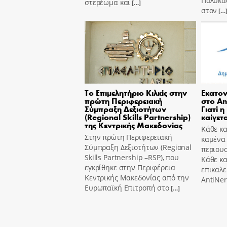
Πολύκασ
στερέωμα και
[…]
στον
[…
Το Επιμελητήριο Κιλκίς στην
Εκατον
πρώτη Περιφερειακή
στο An
Σύμπραξη Δεξιοτήτων
Γιατί η
(Regional Skills Partnership)
καίγετα
της Κεντρικής Μακεδονίας
Κάθε κα
Στην πρώτη Περιφερειακή
καμένα
Σύμπραξη Δεξιοτήτων (Regional
περιουσ
Skills Partnership –RSP), που
Κάθε κ
εγκρίθηκε στην Περιφέρεια
επικαλε
Κεντρικής Μακεδονίας από την
AntiNer
Ευρωπαϊκή Επιτροπή στο
[…]