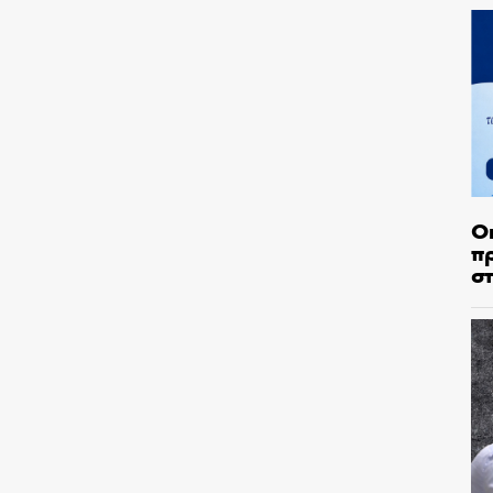
Ο
π
σ