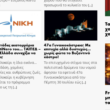
τρο – Εύζωνοι) κοντά
χώρου που θα στεγάσει
προσωρινά το κυλικείο του
]
[…]
Τα
χα
χ
τάδες εκατομμύρια
47α Γυναικοκάστρεια: Με
tiNero του… ΤΑΙΠΕΔ –
επιτυχία αλλά δυστυχώς…
 Ελλάδα συνεχίζει να
χωρίς φώτα το Βυζαντινό
ι;
κάστρο!
λοκαίρι η ίδια εικόνα…
Το επιτυχημένο στίγμα τους στα
 δάση, χαμένες
πολιτιστικά δρώμενα του νομού
ίες και ανθρώπινες ζωές.
άφησαν τα εφετινά 47α
αλοκαίρι η κυβέρνηση
Γυναικοκάστρεια από την
ίται το πρόγραμμα
Πέμπτη 30 Ιουλίου εώς
[…]
o ως τη
[…]
Fr
μ
τ