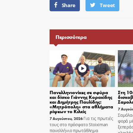
Share
Tweet
Περισσότερα
Πανελληνιονίκες σε σφύρα
Στη 10
και δίσκο Γιάννης Κορακίδης
δισκοβ
και Δημήτρης Παυλίδης:
Σαμολ
«Μητρόπολη» στα αθλήματα
7 Αυγού
ρίψεων το Κιλκίς
Σαμόλα
Για τις πρωτιές
7 Αυγούστου, 2026
φορά μ
τους στο πρόσφατο Stoiximan
ξεπεράσ
πανελλήνιο πρωτάθλημα
ολοκλή