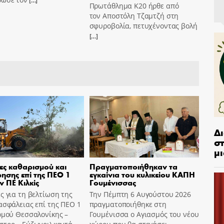
[…]
Πρωτάθλημα Κ20 ήρθε από
τον Αποστόλη Τζαμτζή στη
σφυροβολία, πετυχένοντας βολή
[…]
Δ
στ
μι
ες καθαρισμού και
Πραγματοποιήθηκαν τα
ησης επί της ΠΕΟ 1
εγκαίνια του κυλικείου ΚΑΠΗ
ν ΠΕ Κιλκίς
Γουμένισσας
ς για τη βελτίωση της
Την Πέμπτη 6 Αυγούστου 2026
ασφάλειας επί της ΠΕΟ 1
πραγματοποιήθηκε στη
ομού Θεσσαλονίκης –
Γουμένισσα ο Αγιασμός του νέου