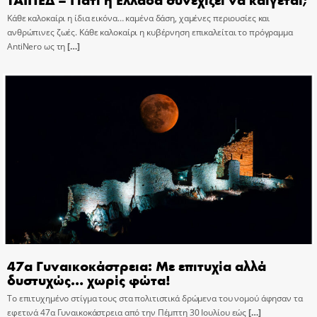
Κάθε καλοκαίρι η ίδια εικόνα… καμένα δάση, χαμένες περιουσίες και
ανθρώπινες ζωές. Κάθε καλοκαίρι η κυβέρνηση επικαλείται το πρόγραμμα
AntiNero ως τη
[…]
47α Γυναικοκάστρεια: Με επιτυχία αλλά
δυστυχώς… χωρίς φώτα!
Το επιτυχημένο στίγμα τους στα πολιτιστικά δρώμενα του νομού άφησαν τα
εφετινά 47α Γυναικοκάστρεια από την Πέμπτη 30 Ιουλίου εώς
[…]