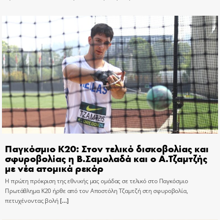
Παγκόσμιο Κ20: Στον τελικό δισκοβολίας και
σφυροβολίας η Β.Σαμολαδά και ο Α.Τζαμτζής
με νέα ατομικά ρεκόρ
Η πρώτη πρόκριση της εθνικής μας ομάδας σε τελικό στο Παγκόσμιο
Πρωτάθλημα Κ20 ήρθε από τον Αποστόλη Τζαμτζή στη σφυροβολία,
πετυχένοντας βολή
[…]