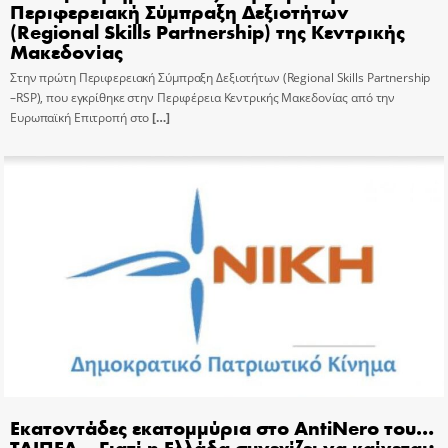
Περιφερειακή Σύμπραξη Δεξιοτήτων
(Regional Skills Partnership) της Κεντρικής
Μακεδονίας
Στην πρώτη Περιφερειακή Σύμπραξη Δεξιοτήτων (Regional Skills Partnership
–RSP), που εγκρίθηκε στην Περιφέρεια Κεντρικής Μακεδονίας από την
Ευρωπαϊκή Επιτροπή στο
[…]
Εκατοντάδες εκατομμύρια στο AntiNero του…
ΤΑΙΠΕΔ – Γιατί η Ελλάδα συνεχίζει να καίγεται;