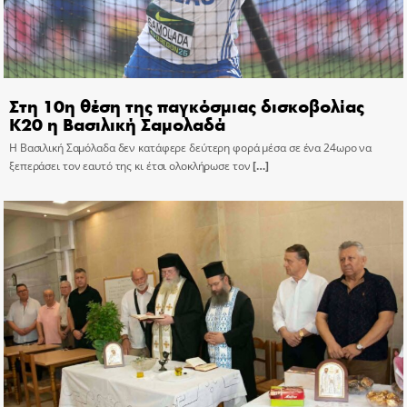
Στη 10η θέση της παγκόσμιας δισκοβολίας
Κ20 η Βασιλική Σαμολαδά
Η Βασιλική Σαμόλαδα δεν κατάφερε δεύτερη φορά μέσα σε ένα 24ωρο να
ξεπεράσει τον εαυτό της κι έτσι ολοκλήρωσε τον
[…]