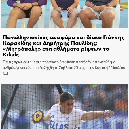
Πανελληνιονίκες σε σφύρα και δίσκο Γιάννης
Κορακίδης και Δημήτρης Παυλίδης:
«Μητρόπολη» στα αθλήματα ρίψεων το
Κιλκίς
Για τις πρωτιές τους στο πρόσφατο Stoiximan πανελλήνιο πρωτάθλημα
ανδρών/γυναικών που διεξήχθη το Σάββατο 25 μέχρι την Κυριακή 26 Ιουλίου
[…]