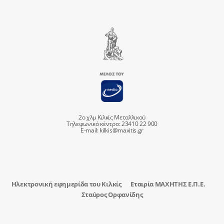
2ο χλμ Κιλκίς Μεταλλικού
Τηλεφωνικό κέντρο: 23410 22 900
E-mail:
kilkis@maxitis.gr
Ηλεκτρονική εφημερίδα του Κιλκίς
Εταιρία ΜΑΧΗΤΗΣ Ε.Π.Ε.
Σταύρος Ορφανίδης