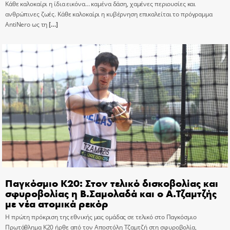
Κάθε καλοκαίρι η ίδια εικόνα… καμένα δάση, χαμένες περιουσίες και
ανθρώπινες ζωές. Κάθε καλοκαίρι η κυβέρνηση επικαλείται το πρόγραμμα
AntiNero ως τη
[…]
Παγκόσμιο Κ20: Στον τελικό δισκοβολίας και
σφυροβολίας η Β.Σαμολαδά και ο Α.Τζαμτζής
με νέα ατομικά ρεκόρ
Η πρώτη πρόκριση της εθνικής μας ομάδας σε τελικό στο Παγκόσμιο
Πρωτάθλημα Κ20 ήρθε από τον Αποστόλη Τζαμτζή στη σφυροβολία,