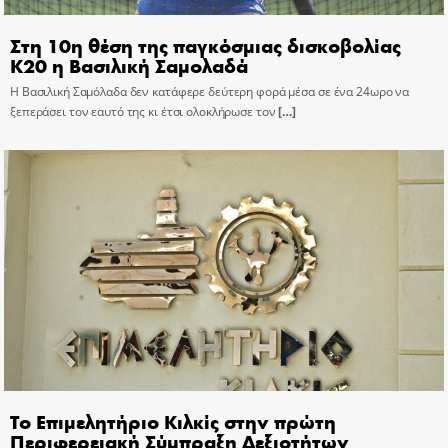
Στη 10η θέση της παγκόσμιας δισκοβολίας
Κ20 η Βασιλική Σαμολαδά
Η Βασιλική Σαμόλαδα δεν κατάφερε δεύτερη φορά μέσα σε ένα 24ωρο να
ξεπεράσει τον εαυτό της κι έτσι ολοκλήρωσε τον
[…]
Το Επιμελητήριο Κιλκίς στην πρώτη
Περιφερειακή Σύμπραξη Δεξιοτήτων