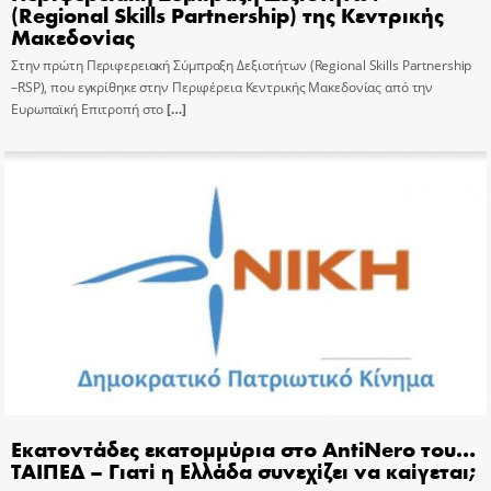
(Regional Skills Partnership) της Κεντρικής
Μακεδονίας
Στην πρώτη Περιφερειακή Σύμπραξη Δεξιοτήτων (Regional Skills Partnership
–RSP), που εγκρίθηκε στην Περιφέρεια Κεντρικής Μακεδονίας από την
Ευρωπαϊκή Επιτροπή στο
[…]
Εκατοντάδες εκατομμύρια στο AntiNero του…
ΤΑΙΠΕΔ – Γιατί η Ελλάδα συνεχίζει να καίγεται;