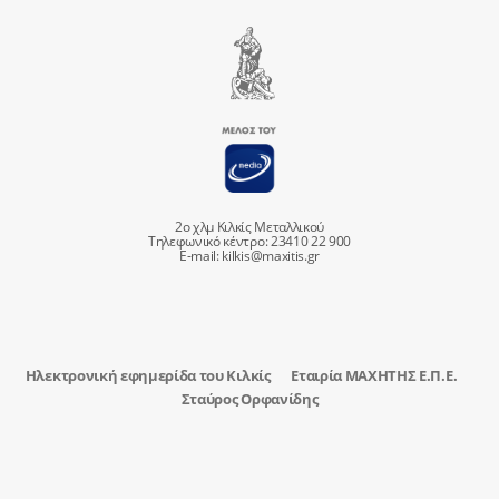
2ο χλμ Κιλκίς Μεταλλικού
Τηλεφωνικό κέντρο: 23410 22 900
E-mail:
kilkis@maxitis.gr
Ηλεκτρονική εφημερίδα του Κιλκίς
Εταιρία ΜΑΧΗΤΗΣ Ε.Π.Ε.
Σταύρος Ορφανίδης