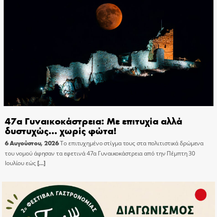
47α Γυναικοκάστρεια: Με επιτυχία αλλά
δυστυχώς… χωρίς φώτα!
6 Αυγούστου, 2026
Το επιτυχημένο στίγμα τους στα πολιτιστικά δρώμενα
του νομού άφησαν τα εφετινά 47α Γυναικοκάστρεια από την Πέμπτη 30
Ιουλίου εώς
[…]