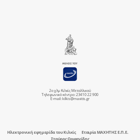
2ο χλμ Κιλκίς Μεταλλικού
Τηλεφωνικό κέντρο: 23410 22 900
E-mail:
kilkis@maxitis.gr
Ηλεκτρονική εφημερίδα του Κιλκίς
Εταιρία ΜΑΧΗΤΗΣ Ε.Π.Ε.
Σταύρος Ορφανίδης