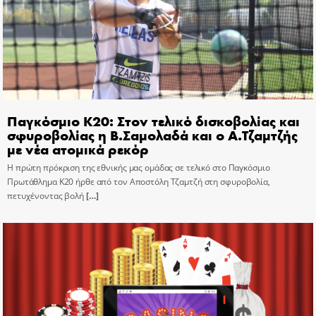
Παγκόσμιο Κ20: Στον τελικό δισκοβολίας και
σφυροβολίας η Β.Σαμολαδά και ο Α.Τζαμτζής
με νέα ατομικά ρεκόρ
Η πρώτη πρόκριση της εθνικής μας ομάδας σε τελικό στο Παγκόσμιο
Πρωτάθλημα Κ20 ήρθε από τον Αποστόλη Τζαμτζή στη σφυροβολία,
πετυχένοντας βολή
[…]