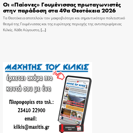
Οι «Παίονες» Γουμένισσας πρωταγωνιστές
στην παράδοση στα 49α Θεοτόκεια 2026
Τα Θεοτόκεια αποτελούν τον μακροβιότερο και σημαντικότερο πολιτιστικό
θεσμό της Γουμένισσας και της ευρύτερης περιοχής της αντιπεριφέρειας
Κιλκίς. Κάθε Αύγουστο,
[…]