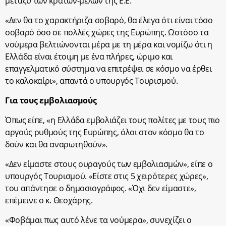
μεταξύ των κρατών-μελών της Ε.Ε.
«Δεν θα το χαρακτήριζα σοβαρό, θα έλεγα ότι είναι τόσο
σοβαρό όσο σε πολλές χώρες της Ευρώπης. Ωστόσο τα
νούμερα βελτιώνονται μέρα με τη μέρα και νομίζω ότι η
Ελλάδα είναι έτοιμη με ένα πλήρες, ώριμο και
επαγγελματικό σύστημα να επιτρέψει σε κόσμο να έρθει
το καλοκαίρι», απαντά ο υπουργός Τουρισμού.
Για τους εμβολιασμούς
Όπως είπε, «η Ελλάδα εμβολιάζει τους πολίτες με τους πιο
αργούς ρυθμούς της Ευρώπης, όλοι στον κόσμο θα το
δούν και θα αναρωτηθούν».
«Δεν είμαστε στους ουραγούς των εμβολιασμών», είπε ο
υπουργός Τουρισμού. «Είστε στις 5 χειρότερες χώρες»,
του απάντησε ο δημοσιογράφος. «Όχι δεν είμαστε»,
επέμεινε ο κ. Θεοχάρης.
«Φοβάμαι πως αυτό λένε τα νούμερα», συνεχίζει ο