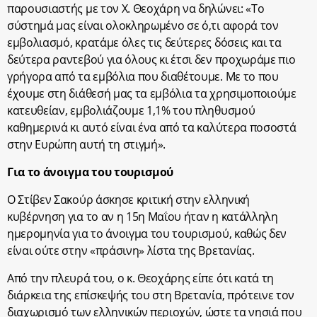
παρουσιαστής με τον Χ. Θεοχάρη να δηλώνει: «Το
σύστημά μας είναι ολοκληρωμένο σε ό,τι αφορά τον
εμβολιασμό, κρατάμε όλες τις δεύτερες δόσεις και τα
δεύτερα ραντεβού για όλους κι έτσι δεν προχωράμε πιο
γρήγορα από τα εμβόλια που διαθέτουμε. Με το που
έχουμε στη διάθεσή μας τα εμβόλια τα χρησιμοποιούμε
κατευθείαν, εμβολιάζουμε 1,1% του πληθυσμού
καθημερινά κι αυτό είναι ένα από τα καλύτερα ποσοστά
στην Ευρώπη αυτή τη στιγμή».
Για το άνοιγμα του τουρισμού
Ο Στίβεν Σακούρ άσκησε κριτική στην ελληνική
κυβέρνηση για το αν η 15η Μαΐου ήταν η κατάλληλη
ημερομηνία για το άνοιγμα του τουρισμού, καθώς δεν
είναι ούτε στην «πράσινη» λίστα της Βρετανίας.
Από την πλευρά του, ο κ. Θεοχάρης είπε ότι κατά τη
διάρκεια της επίσκεψής του στη Βρετανία, πρότεινε τον
διαχωρισμό των ελληνικών περιοχών, ώστε τα νησιά που