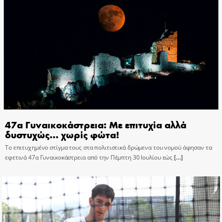
47α Γυναικοκάστρεια: Με επιτυχία αλλά
δυστυχώς… χωρίς φώτα!
Το επιτυχημένο στίγμα τους στα πολιτιστικά δρώμενα του νομού άφησαν τα
εφετινά 47α Γυναικοκάστρεια από την Πέμπτη 30 Ιουλίου εώς
[…]