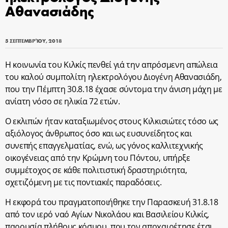
Αθανασιάδης
5 ΣΕΠΤΕΜΒΡΊΟΥ, 2018
Η κοινωνία του Κιλκίς πενθεί γιά την απρόσμενη απώλεια
του καλού συμπολίτη ηλεκτρολόγου Διογένη Αθανασιάδη,
που την Πέμπτη 30.8.18 έχασε σύντομα την άνιση μάχη με
ανίατη νόσο σε ηλικία 72 ετών.
Ο εκλιπών ήταν καταξιωμένος στους Κιλκισιώτες τόσο ως
αξιόλογος άνθρωπος όσο και ως ευσυνείδητος και
συνεπής επαγγελματίας, ενώ, ως γόνος καλλιτεχνικής
οικογένειας από την Κρώμνη του Πόντου, υπήρξε
συμμέτοχος σε κάθε πολιτιστική δραστηριότητα,
σχετιζόμενη με τις ποντιακές παραδόσεις.
Η εκφορά του πραγματοποιήθηκε την Παρασκευή 31.8.18
από τον ιερό ναό Αγίων Νικολάου και Βασιλείου Κιλκίς,
παρουσία πλήθους κόσμου, που τον αποχαιρέτησε έτσι