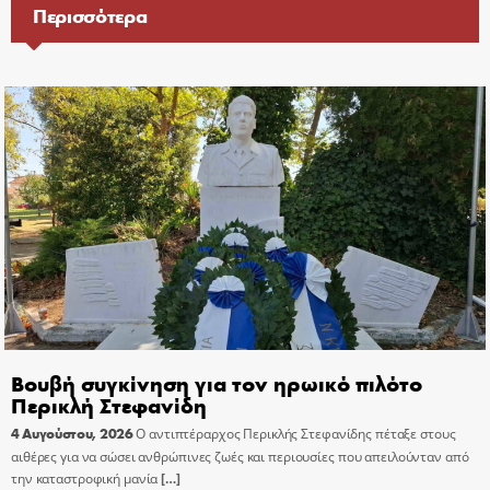
Περισσότερα
Βουβή συγκίνηση για τον ηρωικό πιλότο
Περικλή Στεφανίδη
4 Αυγούστου, 2026
Ο αντιπτέραρχος Περικλής Στεφανίδης πέταξε στους
αιθέρες για να σώσει ανθρώπινες ζωές και περιουσίες που απειλούνταν από
την καταστροφική μανία
[…]