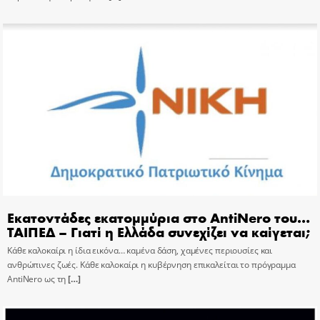
Εκατοντάδες εκατομμύρια στο AntiNero του…
ΤΑΙΠΕΔ – Γιατί η Ελλάδα συνεχίζει να καίγεται;
Κάθε καλοκαίρι η ίδια εικόνα… καμένα δάση, χαμένες περιουσίες και
ανθρώπινες ζωές. Κάθε καλοκαίρι η κυβέρνηση επικαλείται το πρόγραμμα
AntiNero ως τη
[…]