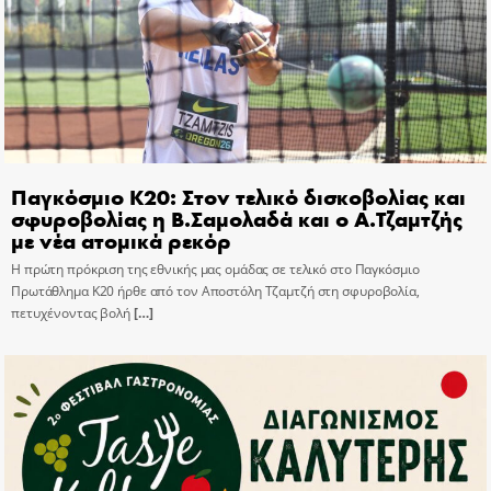
Παγκόσμιο Κ20: Στον τελικό δισκοβολίας και
σφυροβολίας η Β.Σαμολαδά και ο Α.Τζαμτζής
με νέα ατομικά ρεκόρ
Η πρώτη πρόκριση της εθνικής μας ομάδας σε τελικό στο Παγκόσμιο
Πρωτάθλημα Κ20 ήρθε από τον Αποστόλη Τζαμτζή στη σφυροβολία,
πετυχένοντας βολή
[…]