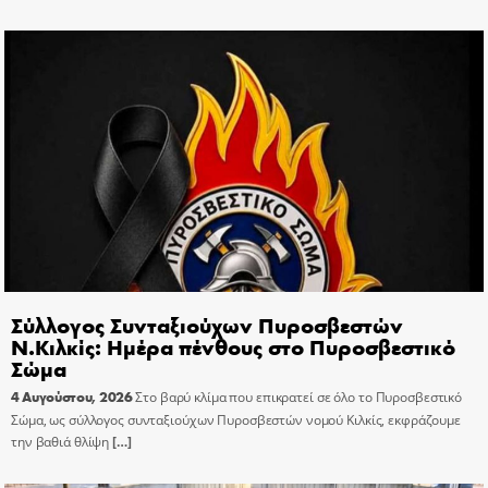
Σύλλογος Συνταξιούχων Πυροσβεστών
Ν.Κιλκίς: Ημέρα πένθους στο Πυροσβεστικό
Σώμα
4 Αυγούστου, 2026
Στο βαρύ κλίμα που επικρατεί σε όλο το Πυροσβεστικό
Σώμα, ως σύλλογος συνταξιούχων Πυροσβεστών νομού Κιλκίς, εκφράζουμε
την βαθιά θλίψη
[…]