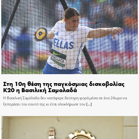
Στη 10η θέση της παγκόσμιας δισκοβολίας
Κ20 η Βασιλική Σαμολαδά
Η Βασιλική Σαμόλαδα δεν κατάφερε δεύτερη φορά μέσα σε ένα 24ωρο να
ξεπεράσει τον εαυτό της κι έτσι ολοκλήρωσε τον
[…]