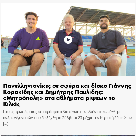
Πανελληνιονίκες σε σφύρα και δίσκο Γιάννης
Κορακίδης και Δημήτρης Παυλίδης:
«Μητρόπολη» στα αθλήματα ρίψεων το
Κιλκίς
Για τις πρωτιές τους στο πρόσφατο Stoiximan πανελλήνιο πρωτάθλημα
ανδρών/γυναικών που διεξήχθη το Σάββατο 25 μέχρι την Κυριακή 26 Ιουλίου
[…]