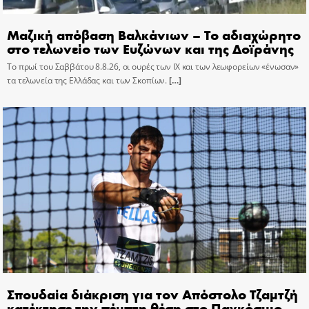
Μαζική απόβαση Βαλκάνιων – Το αδιαχώρητο
στο τελωνείο των Ευζώνων και της Δοϊράνης
Το πρωί του Σαββάτου 8.8.26, οι ουρές των ΙΧ και των λεωφορείων «ένωσαν»
τα τελωνεία της Ελλάδας και των Σκοπίων.
[…]
Σπουδαία διάκριση για τον Απόστολο Τζαμτζή
κατέκτησε την πέμπτη θέση στο Παγκόσμιο