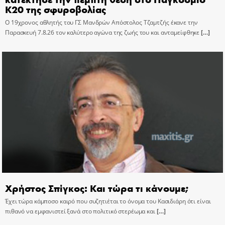
Κ20 της σφυροβολίας
Ο 19χρονος αθλητής του ΓΣ Μανδρών Απόστολος Τζαμτζής έκανε την
Παρασκευή 7.8.26 τον καλύτερο αγώνα της ζωής του και ανταμείφθηκε
[…]
Χρήστος Σπίγκος: Και τώρα τι κάνουμε;
Έχει τώρα κάμποσο καιρό που συζητιέται το όνομα του Κασιδιάρη ότι είναι
πιθανό να εμφανιστεί ξανά στο πολιτικό στερέωμα και
[…]