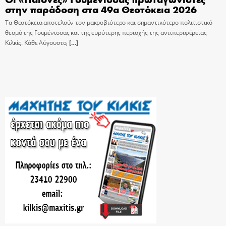
στην παράδοση στα 49α Θεοτόκεια 2026
Τα Θεοτόκεια αποτελούν τον μακροβιότερο και σημαντικότερο πολιτιστικό
θεσμό της Γουμένισσας και της ευρύτερης περιοχής της αντιπεριφέρειας
Κιλκίς. Κάθε Αύγουστο,
[…]