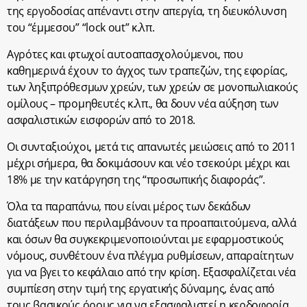
της εργοδοσίας απέναντι στην απεργία, τη διευκόλυνση
του “έμμεσου” “lock out” κ.λπ.
Αγρότες και φτωχοί αυτοαπασχολούμενοι, που
καθημερινά έχουν το άγχος των τραπεζών, της εφορίας,
των ληξιπρόθεσμων χρεών, των χρεών σε μονοπωλιακούς
ομίλους – προμηθευτές κ.λπ., θα δουν νέα αύξηση των
ασφαλιστικών εισφορών από το 2018.
Οι συνταξιούχοι, μετά τις απανωτές μειώσεις από το 2011
μέχρι σήμερα, θα δοκιμάσουν και νέο τσεκούρι μέχρι και
18% με την κατάργηση της “προσωπικής διαφοράς”.
Όλα τα παραπάνω, που είναι μέρος των δεκάδων
διατάξεων που περιλαμβάνουν τα προαπαιτούμενα, αλλά
και όσων θα συγκεκριμενοποιούνται με εφαρμοστικούς
νόμους, συνθέτουν ένα πλέγμα ρυθμίσεων, απαραίτητων
για να βγει το κεφάλαιο από την κρίση. Εξασφαλίζεται νέα
συμπίεση στην τιμή της εργατικής δύναμης, ένας από
τους βασικούς όρους για να εξασφαλιστεί η κερδοφορία.