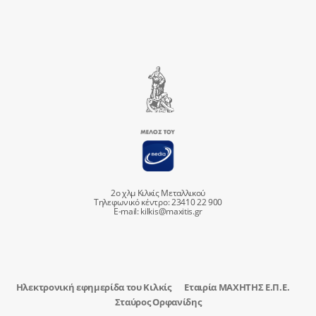
2ο χλμ Κιλκίς Μεταλλικού
Τηλεφωνικό κέντρο: 23410 22 900
E-mail:
kilkis@maxitis.gr
Ηλεκτρονική εφημερίδα του Κιλκίς
Εταιρία ΜΑΧΗΤΗΣ Ε.Π.Ε.
Σταύρος Ορφανίδης