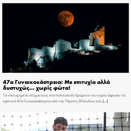
47α Γυναικοκάστρεια: Με επιτυχία αλλά
δυστυχώς… χωρίς φώτα!
Το επιτυχημένο στίγμα τους στα πολιτιστικά δρώμενα του νομού άφησαν τα
εφετινά 47α Γυναικοκάστρεια από την Πέμπτη 30 Ιουλίου εώς
[…]