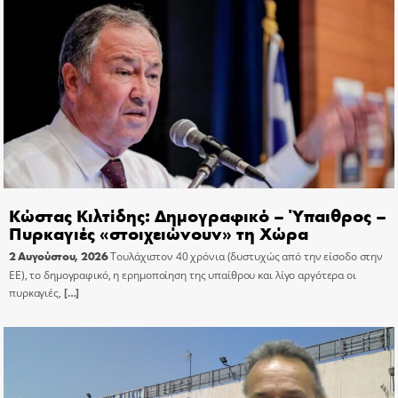
Κώστας Κιλτίδης: Δημογραφικό – Ύπαιθρος –
Πυρκαγιές «στοιχειώνουν» τη Χώρα
2 Αυγούστου, 2026
Τουλάχιστον 40 χρόνια (δυστυχώς από την είσοδο στην
ΕΕ), το δημογραφικό, η ερημοποίηση της υπαίθρου και λίγο αργότερα οι
πυρκαγιές,
[…]