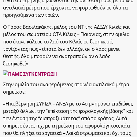
Πλατεία Ειρήνης δηλώνοντας την αντίθεσή τους με τα νέα
αντιλαϊκά μέτρα που έρχονται να φορτωθούν σε όλα τα
προηγούμενα των τριών.
Ο Τάσος Βασιλακάκης, μέλος του ΝΤ της ΑΔΕΔΥ Κιλκίς και
μέλος του σωματείου ΟΤΑ Κιλκίς – Παιονίας, στην ομιλία
που έκανε κάλεσε το λαό του Κιλκίς σε ξεσηκωμό,
τονίζοντας πως «τίποτα δεν αλλάζει αν ο λαός μένει
θεατής, όλα μπορούν να ανατραπούν αν ο λαός
ξεσηκωθεί».
Στην ομιλία του αναφερόμενος στα νέα αντιλαϊκά μέτρα
σημείωσε:
«Η κυβέρνηση ΣΥΡΙΖΑ – ΑΝΕΛ με το 4ο μνημόνιο επιδιώκει,
μεταξύ άλλων, την “επέκταση της φορολογικής βάσης” και
την ένταση της “εισπραξιμότητας” από το κράτος. Αυτά
υπηρετούνται π.χ. με τη μείωση του αφορολόγητου, κάτι
που θα πλήξει τα εργατικά – λαϊκά στρώματα και όχι τους