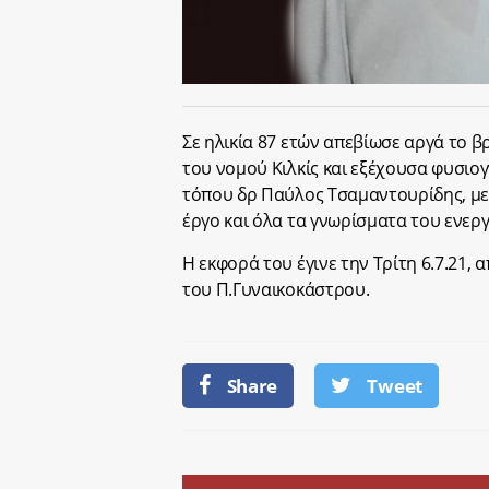
Σε ηλικία 87 ετών απεβίωσε αργά το β
του νομού Κιλκίς και εξέχουσα φυσιογ
τόπου δρ Παύλος Τσαμαντουρίδης, με 
έργο και όλα τα γνωρίσματα του ενεργ
Η εκφορά του έγινε την Τρίτη 6.7.21,
του Π.Γυναικοκάστρου.
Share
Tweet