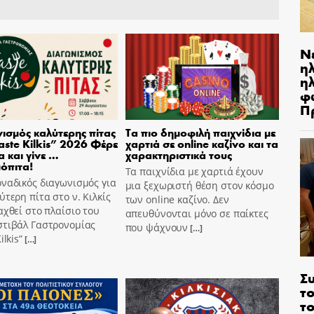
Ν
η
ηλ
φ
Π
ισμός καλύτερης πίτας
Τα πιο δημοφιλή παιχνίδια με
aste Kilkis” 2026 Φέρε
χαρτιά σε online καζίνο και τα
α και γίνε …
χαρακτηριστικά τους
όπιτα!
Τα παιχνίδια με χαρτιά έχουν
ναδικός διαγωνισμός για
μια ξεχωριστή θέση στον κόσμο
ύτερη πίτα στο ν. Κιλκίς
των online καζίνο. Δεν
αχθεί στο πλαίσιο του
απευθύνονται μόνο σε παίκτες
στιβάλ Γαστρονομίας
που ψάχνουν
[…]
ilkis”
[…]
Σ
το
το