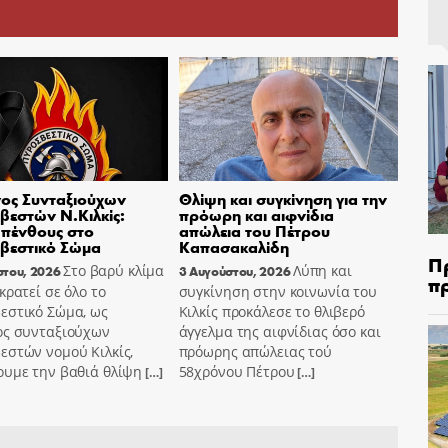
ος Συνταξιούχων
Θλίψη και συγκίνηση για την
εστών Ν.Κιλκίς:
πρόωρη και αιφνίδια
πένθους στο
απώλεια του Πέτρου
βεστικό Σώμα
Καπασακαλίδη
Π
Στο βαρύ κλίμα
Λύπη και
στου, 2026
3 Αυγούστου, 2026
π
κρατεί σε όλο το
συγκίνηση στην κοινωνία του
εστικό Σώμα, ως
Κιλκίς προκάλεσε το θλιβερό
ος συνταξιούχων
άγγελμα της αιφνίδιας όσο και
εστών νομού Κιλκίς,
πρόωρης απώλειας τού
ουμε την βαθιά θλίψη
58χρόνου Πέτρου
[…]
[…]