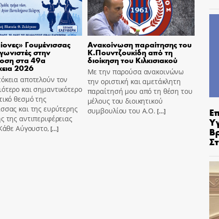
ίονες» Γουμένισσας
Ανακοίνωση παραίτησης του
γωνιστές στην
Κ.Πουντζουκίδη από τη
οση στα 49α
διοίκηση του Κιλκισιακού
κεια 2026
Με την παρούσα ανακοινώνω
όκεια αποτελούν τον
την οριστική και αμετάκλητη
ότερο και σημαντικότερο
παραίτησή μου από τη θέση του
τικό θεσμό της
μέλους του διοικητικού
σσας και της ευρύτερης
Ε
συμβουλίου του Α.Ο.
[…]
ς της αντιπεριφέρειας
Υ
 Κάθε Αύγουστο,
Β
[…]
Σ