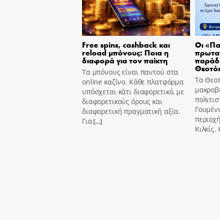
Free spins, cashback και
Οι «Πα
reload μπόνους: Ποια η
πρωτα
διαφορά για τον παίκτη
παράδ
Θεοτό
Τα μπόνους είναι παντού στα
Τα Θεοτ
online καζίνο. Κάθε πλατφόρμα
μακροβι
υπόσχεται κάτι διαφορετικό, με
πολιτισ
διαφορετικούς όρους και
Γουμένι
διαφορετική πραγματική αξία.
περιοχή
Για
[…]
Κιλκίς.