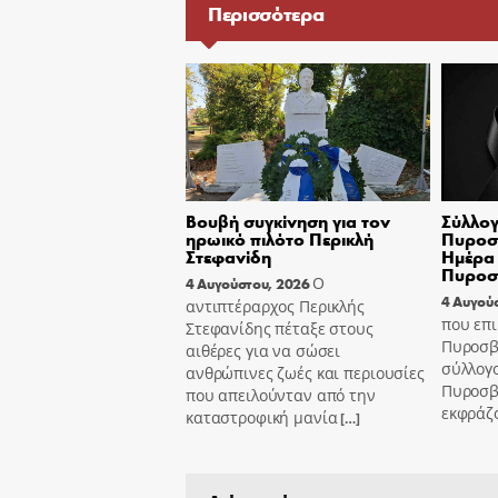
Περισσότερα
Βουβή συγκίνηση για τον
Σύλλογ
ηρωικό πιλότο Περικλή
Πυροσβ
Στεφανίδη
Ημέρα 
Πυροσ
Ο
4 Αυγούστου, 2026
4 Αυγού
αντιπτέραρχος Περικλής
που επι
Στεφανίδης πέταξε στους
Πυροσβ
αιθέρες για να σώσει
σύλλογ
ανθρώπινες ζωές και περιουσίες
Πυροσβ
που απειλούνταν από την
εκφράζ
καταστροφική μανία
[…]