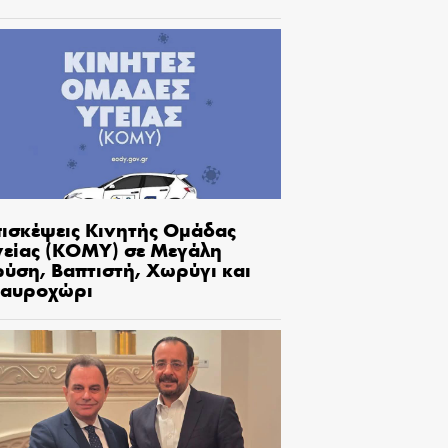
πισκέψεις Κινητής Ομάδας
γείας (ΚΟΜΥ) σε Μεγάλη
ρύση, Βαπτιστή, Χωρύγι και
ταυροχώρι