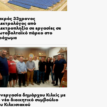
εκρός 33χρονος
λεκτρολόγος από
εκτροπληξία σε εργασίες σε
ωτοβολταϊκό πάρκο στο
ρόχωμα
υνεργασία δημάρχου Κιλκίς με
 νέο διοικητικό συμβούλιο
υ Κιλκισιακού