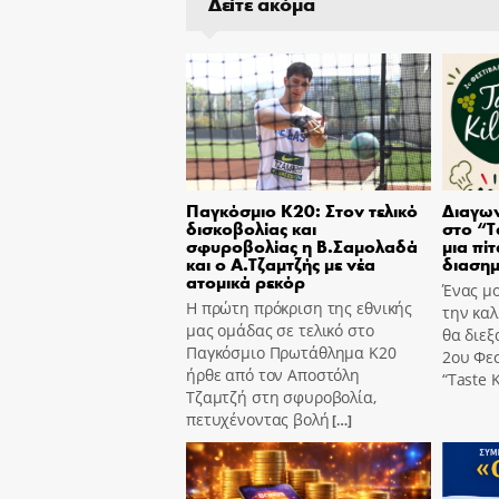
Δείτε ακόμα
Παγκόσμιο Κ20: Στον τελικό
Διαγων
δισκοβολίας και
στο “T
σφυροβολίας η Β.Σαμολαδά
μια πίτ
και ο Α.Τζαμτζής με νέα
διασημ
ατομικά ρεκόρ
Ένας μο
Η πρώτη πρόκριση της εθνικής
την καλ
μας ομάδας σε τελικό στο
θα διεξ
Παγκόσμιο Πρωτάθλημα Κ20
2ου Φε
ήρθε από τον Αποστόλη
“Taste K
Τζαμτζή στη σφυροβολία,
πετυχένοντας βολή
[…]