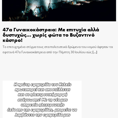
47α Γυναικοκάστρεια: Με επιτυχία αλλά
δυστυχώς… χωρίς φώτα το Βυζαντινό
κάστρο!
Το επιτυχημένο στίγμα τους στα πολιτιστικά δρώμενα του νομού άφησαν τα
εφετινά 47α Γυναικοκάστρεια από την Πέμπτη 30 Ιουλίου εώς
[…]