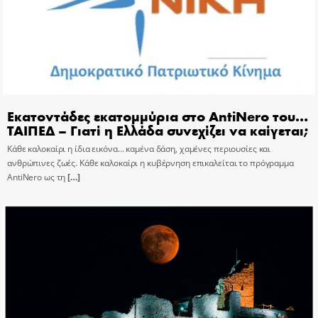
Εκατοντάδες εκατομμύρια στο AntiNero του…
ΤΑΙΠΕΔ – Γιατί η Ελλάδα συνεχίζει να καίγεται;
Κάθε καλοκαίρι η ίδια εικόνα… καμένα δάση, χαμένες περιουσίες και
ανθρώπινες ζωές. Κάθε καλοκαίρι η κυβέρνηση επικαλείται το πρόγραμμα
AntiNero ως τη
[…]