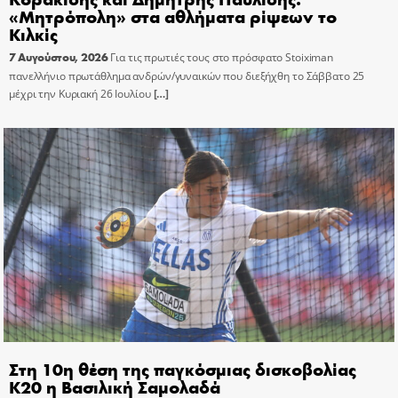
«Μητρόπολη» στα αθλήματα ρίψεων το
Κιλκίς
7 Αυγούστου, 2026
Για τις πρωτιές τους στο πρόσφατο Stoiximan
πανελλήνιο πρωτάθλημα ανδρών/γυναικών που διεξήχθη το Σάββατο 25
μέχρι την Κυριακή 26 Ιουλίου
[…]
Στη 10η θέση της παγκόσμιας δισκοβολίας
Κ20 η Βασιλική Σαμολαδά