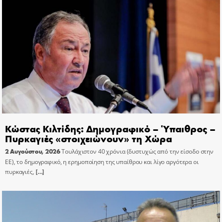
Κώστας Κιλτίδης: Δημογραφικό – Ύπαιθρος –
Πυρκαγιές «στοιχειώνουν» τη Χώρα
2 Αυγούστου, 2026
Τουλάχιστον 40 χρόνια (δυστυχώς από την είσοδο στην
ΕΕ), το δημογραφικό, η ερημοποίηση της υπαίθρου και λίγο αργότερα οι
πυρκαγιές,
[…]