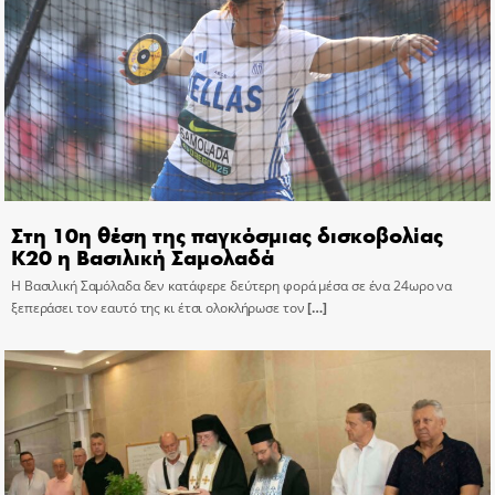
Στη 10η θέση της παγκόσμιας δισκοβολίας
Κ20 η Βασιλική Σαμολαδά
Η Βασιλική Σαμόλαδα δεν κατάφερε δεύτερη φορά μέσα σε ένα 24ωρο να
ξεπεράσει τον εαυτό της κι έτσι ολοκλήρωσε τον
[…]