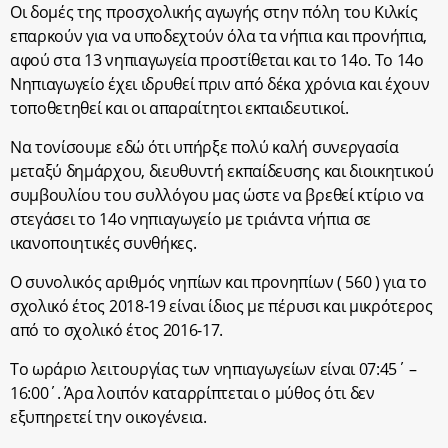
Οι δομές της προσχολικής αγωγής στην πόλη του Κιλκίς
επαρκούν για να υποδεχτούν όλα τα νήπια και προνήπια,
αφού στα 13 νηπιαγωγεία προστίθεται και το 14ο. Το 14ο
Νηπιαγωγείο έχει ιδρυθεί πριν από δέκα χρόνια και έχουν
τοποθετηθεί και οι απαραίτητοι εκπαιδευτικοί.
Να τονίσουμε εδώ ότι υπήρξε πολύ καλή συνεργασία
μεταξύ δημάρχου, διευθυντή εκπαίδευσης και διοικητικού
συμβουλίου του συλλόγου μας ώστε να βρεθεί κτίριο να
στεγάσει το 14ο νηπιαγωγείο με τριάντα νήπια σε
ικανοποιητικές συνθήκες.
Ο συνολικός αριθμός νηπίων και προνηπίων ( 560 ) για το
σχολικό έτος 2018-19 είναι ίδιος με πέρυσι και μικρότερος
από το σχολικό έτος 2016-17.
Το ωράριο λειτουργίας των νηπιαγωγείων είναι 07:45΄ –
16:00΄. Άρα λοιπόν καταρρίπτεται ο μύθος ότι δεν
εξυπηρετεί την οικογένεια.