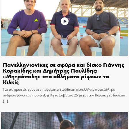
Πανελληνιονίκες σε σφύρα και δίσκο Γιάννης
Κορακίδης και Δημήτρης Παυλίδης:
«Μητρόπολη» στα αθλήματα ρίψεων το
Κιλκίς
Για τις πρωτιές τους στο πρόσφατο Stoiximan πανελλήνιο πρωτάθλημα
ανδρών/γυναικών που διεξήχθη το Σάββατο 25 μέχρι την Κυριακή 26 Ιουλίου
[…]