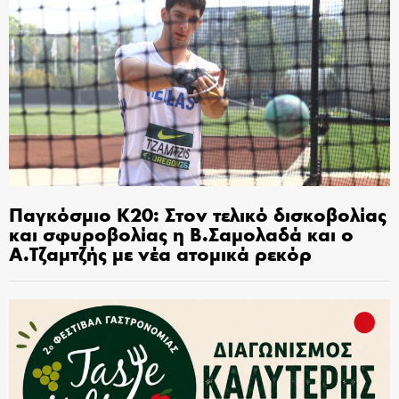
Παγκόσμιο Κ20: Στον τελικό δισκοβολίας
και σφυροβολίας η Β.Σαμολαδά και ο
Α.Τζαμτζής με νέα ατομικά ρεκόρ