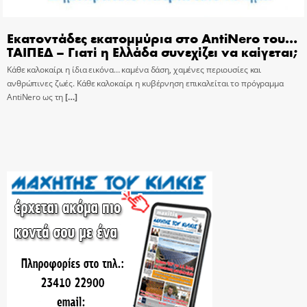
Εκατοντάδες εκατομμύρια στο AntiNero του…
ΤΑΙΠΕΔ – Γιατί η Ελλάδα συνεχίζει να καίγεται;
Κάθε καλοκαίρι η ίδια εικόνα… καμένα δάση, χαμένες περιουσίες και
ανθρώπινες ζωές. Κάθε καλοκαίρι η κυβέρνηση επικαλείται το πρόγραμμα
AntiNero ως τη
[…]