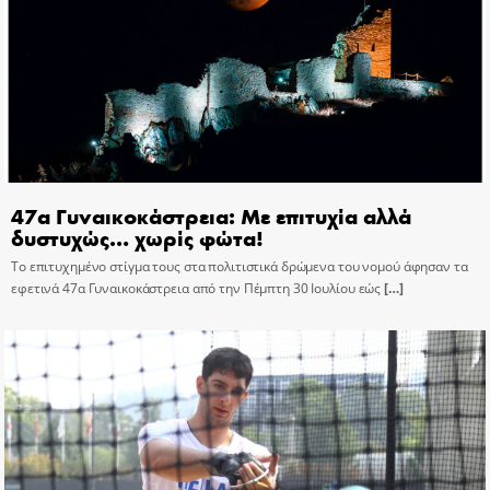
47α Γυναικοκάστρεια: Με επιτυχία αλλά
δυστυχώς… χωρίς φώτα!
Το επιτυχημένο στίγμα τους στα πολιτιστικά δρώμενα του νομού άφησαν τα
εφετινά 47α Γυναικοκάστρεια από την Πέμπτη 30 Ιουλίου εώς
[…]