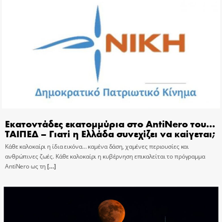
Εκατοντάδες εκατομμύρια στο AntiNero του…
ΤΑΙΠΕΔ – Γιατί η Ελλάδα συνεχίζει να καίγεται;
Κάθε καλοκαίρι η ίδια εικόνα… καμένα δάση, χαμένες περιουσίες και
ανθρώπινες ζωές. Κάθε καλοκαίρι η κυβέρνηση επικαλείται το πρόγραμμα
AntiNero ως τη
[…]