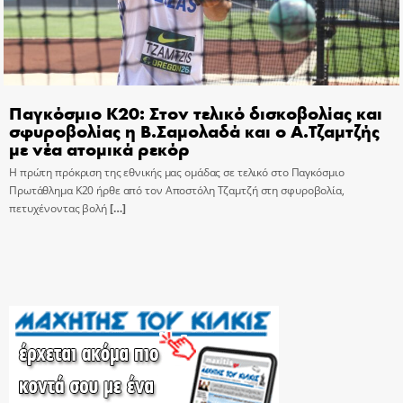
Παγκόσμιο Κ20: Στον τελικό δισκοβολίας και
σφυροβολίας η Β.Σαμολαδά και ο Α.Τζαμτζής
με νέα ατομικά ρεκόρ
Η πρώτη πρόκριση της εθνικής μας ομάδας σε τελικό στο Παγκόσμιο
Πρωτάθλημα Κ20 ήρθε από τον Αποστόλη Τζαμτζή στη σφυροβολία,
πετυχένοντας βολή
[…]