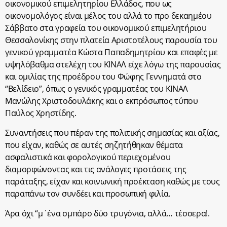
οικονομικού επιμελητηρίου Ελλάδος, που ως
οικονομολόγος είναι μέλος του αλλά το προ δεκαημέου
Σάββατο στα γραφεία του οικονομικού επιμελητήριου
Θεσσαλονίκης στην πλατεία Αριστοτέλους παρουσία του
γενικού γραμματέα Κώστα Παπαδημητρίου και επαφές με
υψηλόβαθμα στελέχη του ΚΙΝΑΛ είχε λόγω της παρουσίας
και ομιλίας της προέδρου του Φώφης Γεννηματά στο
“Βελίδειο”, όπως ο γενικός γραμματέας του ΚΙΝΑΛ
Μανώλης Χριστοδουλάκης και ο εκπρόσωπος τύπου
Παύλος Χρηστίδης.
Συναντήσεις που πέραν της πολιτικής σημασίας και αξίας,
που είχαν, καθώς σε αυτές σηζητήθηκαν θέματα
ασφαλιστικά και φορολογικού περιεχομένου
διαμορφώνοντας και τις ανάλογες προτάσεις της
παράταξης, είχαν και κοινωνική προέκταση καθώς με τους
παραπάνω τον συνδέει και προσωπική φιλία.
Άρα όχι “μ΄ένα σμπάρο δύο τρυγόνια, αλλά… τέσσερα!.