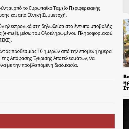
ούνται από το Ευρωπαϊκό Ταμείο Περιφερειακής
σης και από Εθνική Συμμετοχή.
ύν ηλεκτρονικά στη δηλωθείσα στο έντυπο υποβολής
ας (e-mail), μέσω του Ολοκληρωμένου Πληροφοριακού
ΣΚΕ).
 εντός προθεσμίας 10 ημερών από την επομένη ημέρα
 της Απόφασης Έγκρισης Αποτελεσμάτων, να
να με την προβλεπόμενη διαδικασία.
Β
η
Σ