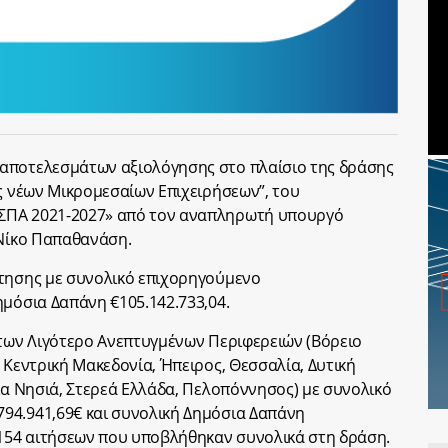
αποτελεσμάτων αξιολόγησης στο πλαίσιο της δράσης
ας νέων Μικρομεσαίων Επιχειρήσεων”, του
ΣΠΑ 2021-2027» από τον αναπληρωτή υπουργό
 Νίκο Παπαθανάση.
ότησης με συνολικό επιχορηγούμενο
ημόσια Δαπάνη €105.142.733,04.
 των Λιγότερο Ανεπτυγμένων Περιφερειών (Βόρειο
 Κεντρική Μακεδονία, Ήπειρος, Θεσσαλία, Δυτική
νια Νησιά, Στερεά Ελλάδα, Πελοπόννησος) με συνολικό
94.941,69€ και συνολική Δημόσια Δαπάνη
3154 αιτήσεων που υποβλήθηκαν συνολικά στη δράση.