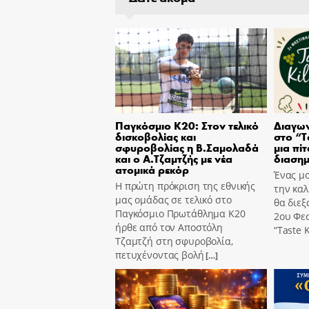
Παγκόσμιο Κ20: Στον τελικό
Διαγων
δισκοβολίας και
στο “T
σφυροβολίας η Β.Σαμολαδά
μια πίτ
και ο Α.Τζαμτζής με νέα
διασημ
ατομικά ρεκόρ
Ένας μο
Η πρώτη πρόκριση της εθνικής
την καλ
μας ομάδας σε τελικό στο
θα διεξ
Παγκόσμιο Πρωτάθλημα Κ20
2ου Φε
ήρθε από τον Αποστόλη
“Taste K
Τζαμτζή στη σφυροβολία,
πετυχένοντας βολή
[…]