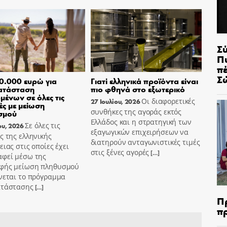
Σ
Π
π
Σ
0.000 ευρώ για
Γιατί ελληνικά προϊόντα είναι
ατάσταση
πιο φθηνά στο εξωτερικό
μένων σε όλες τις
Οι διαφορετικές
27 Ιουλίου, 2026
ές με μείωση
συνθήκες της αγοράς εκτός
σμού
Ελλάδος και η στρατηγική των
Σε όλες τις
ου, 2026
εξαγωγικών επιχειρήσεων να
ς της ελληνικής
διατηρούν ανταγωνιστικές τιμές
ειας στις οποίες έχει
στις ξένες αγορές
[…]
αφεί μέσω της
φής μείωση πληθυσμού
νεται το πρόγραμμα
ατάστασης
[…]
Π
π