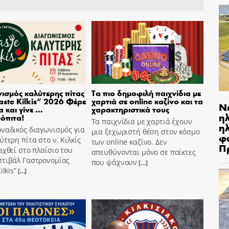
ισμός καλύτερης πίτας
Τα πιο δημοφιλή παιχνίδια με
aste Kilkis” 2026 Φέρε
χαρτιά σε online καζίνο και τα
Ν
α και γίνε …
χαρακτηριστικά τους
η
όπιτα!
Τα παιχνίδια με χαρτιά έχουν
ηλ
ναδικός διαγωνισμός για
μια ξεχωριστή θέση στον κόσμο
φ
ύτερη πίτα στο ν. Κιλκίς
των online καζίνο. Δεν
Π
αχθεί στο πλαίσιο του
απευθύνονται μόνο σε παίκτες
στιβάλ Γαστρονομίας
που ψάχνουν
[…]
ilkis”
[…]