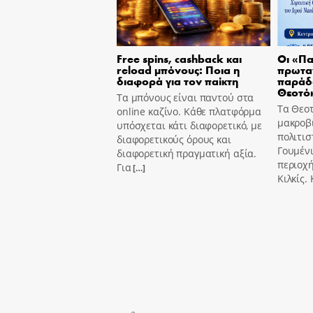
Free spins, cashback και
Οι «Πα
reload μπόνους: Ποια η
πρωτα
διαφορά για τον παίκτη
παράδ
Θεοτό
Τα μπόνους είναι παντού στα
Τα Θεοτ
online καζίνο. Κάθε πλατφόρμα
μακροβι
υπόσχεται κάτι διαφορετικό, με
πολιτισ
διαφορετικούς όρους και
Γουμένι
διαφορετική πραγματική αξία.
περιοχή
Για
[…]
Κιλκίς.