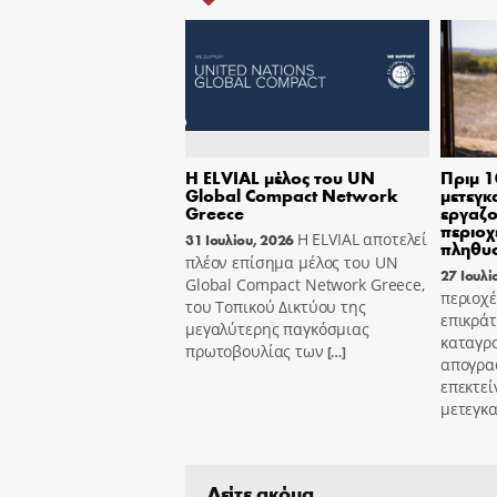
Η ELVIAL μέλος του UN
Πριμ 1
Global Compact Network
μετεγκ
Greece
εργαζο
περιοχ
Η ELVIAL αποτελεί
31 Ιουλίου, 2026
πληθυ
πλέον επίσημα μέλος του UN
27 Ιουλί
Global Compact Network Greece,
περιοχέ
του Τοπικού Δικτύου της
επικράτ
μεγαλύτερης παγκόσμιας
καταγρ
πρωτοβουλίας των
[…]
απογρα
επεκτεί
μετεγκ
Δείτε ακόμα