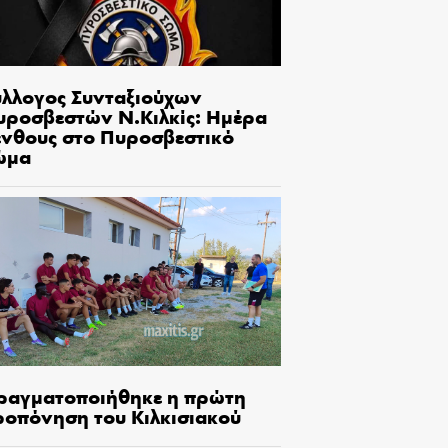
ύλλογος Συνταξιούχων
υροσβεστών Ν.Κιλκίς: Ημέρα
ένθους στο Πυροσβεστικό
ώμα
ραγματοποιήθηκε η πρώτη
ροπόνηση του Κιλκισιακού