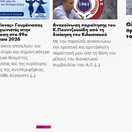
Θ
ίονες» Γουμένισσας
Ανακοίνωση παραίτησης του
π
γωνιστές στην
Κ.Πουντζουκίδη από τη
οση στα 49α
διοίκηση του Κιλκισιακού
τ
κεια 2026
Με την παρούσα ανακοινώνω
όκεια αποτελούν τον
την οριστική και αμετάκλητη
ότερο και σημαντικότερο
παραίτησή μου από τη θέση του
τικό θεσμό της
μέλους του διοικητικού
σσας και της ευρύτερης
συμβουλίου του Α.Ο.
[…]
ς της αντιπεριφέρειας
 Κάθε Αύγουστο,
[…]