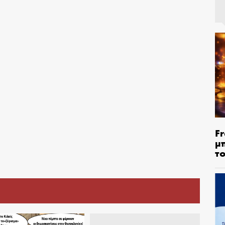
Fr
μ
τ