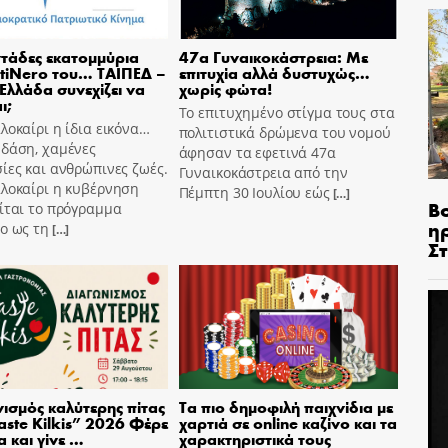
τάδες εκατομμύρια
47α Γυναικοκάστρεια: Με
tiNero του… ΤΑΙΠΕΔ –
επιτυχία αλλά δυστυχώς…
 Ελλάδα συνεχίζει να
χωρίς φώτα!
ι;
Το επιτυχημένο στίγμα τους στα
λοκαίρι η ίδια εικόνα…
πολιτιστικά δρώμενα του νομού
 δάση, χαμένες
άφησαν τα εφετινά 47α
ίες και ανθρώπινες ζωές.
Γυναικοκάστρεια από την
αλοκαίρι η κυβέρνηση
Πέμπτη 30 Ιουλίου εώς
[…]
Β
ίται το πρόγραμμα
η
o ως τη
[…]
Σ
ισμός καλύτερης πίτας
Τα πιο δημοφιλή παιχνίδια με
aste Kilkis” 2026 Φέρε
χαρτιά σε online καζίνο και τα
α και γίνε …
χαρακτηριστικά τους