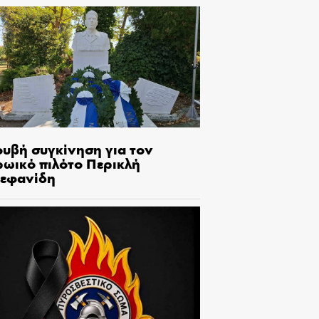
ουβή συγκίνηση για τον
ρωικό πιλότο Περικλή
τεφανίδη