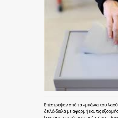
Επέστρεψαν από τα «μπάνια του λαού»
δειλά-δειλά με αφορμή και τις εξορμ
ξεκινήσει πιο «ζεστά» συζητήσεις-βολι