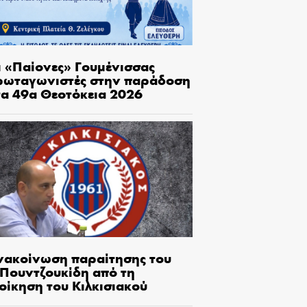
ι «Παίονες» Γουμένισσας
ρωταγωνιστές στην παράδοση
τα 49α Θεοτόκεια 2026
νακοίνωση παραίτησης του
.Πουντζουκίδη από τη
οίκηση του Κιλκισιακού