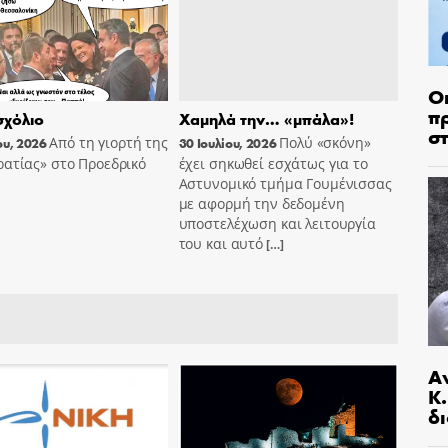
Ο
π
χόλιο
Χαμηλά την… «μπάλα»!
σ
Από τη γιορτή της
Πολύ «σκόνη»
ου, 2026
30 Ιουλίου, 2026
ατίας» στο Προεδρικό
έχει σηκωθεί εσχάτως για το
Αστυνομικό τμήμα Γουμένισσας
με αφορμή την δεδομένη
υποστελέχωση και λειτουργία
του και αυτό
[…]
Α
Κ
δι