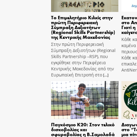
Το Επιμελητήριο Κιλκίς στην
Εκατον
πρώτη Περιφερειακή
στο An
Σύμπραξη Δεξιοτήτων
Γιατί η
(Regional Skills Partnership)
καίγετα
της Κεντρικής Μακεδονίας
Κάθε κα
Στην πρώτη Περιφερειακή
καμένα
Σύμπραξη Δεξιοτήτων (Regional
περιουσ
Skills Partnership –RSP), που
Κάθε κ
εγκρίθηκε στην Περιφέρεια
επικαλε
Κεντρικής Μακεδονίας από την
AntiNer
Ευρωπαϊκή Επιτροπή στο
[…]
Παγκόσμιο Κ20: Στον τελικό
Διαγων
δισκοβολίας και
στο “T
σφυροβολίας η Β.Σαμολαδά
μια πίτ