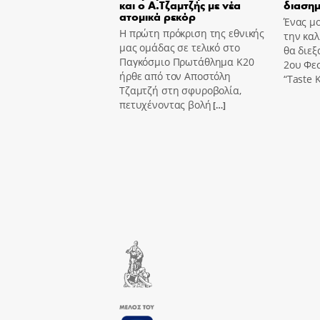
και ο Α.Τζαμτζής με νέα
διασημ
ατομικά ρεκόρ
Ένας μο
Η πρώτη πρόκριση της εθνικής
την καλ
μας ομάδας σε τελικό στο
θα διεξ
Παγκόσμιο Πρωτάθλημα Κ20
2ου Φε
ήρθε από τον Αποστόλη
“Taste K
Τζαμτζή στη σφυροβολία,
πετυχένοντας βολή
[…]