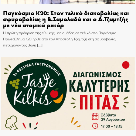
Παγκόσμιο Κ20: Στον τελικό δισκοβολίας και
σφυροβολίας η Β.Σαμολαδά και ο Α.Τζαμτζής
με νέα ατομικά ρεκόρ
Η πρώτη πρόκριση της εθνικής μας ομάδας σε τελικό στο Παγκόσμιο
Πρωτάθλημα Κ20 ήρθε από τον Αποστόλη Τζαμτζή στη σφυροβολία,
πετυχένοντας βολή
[…]