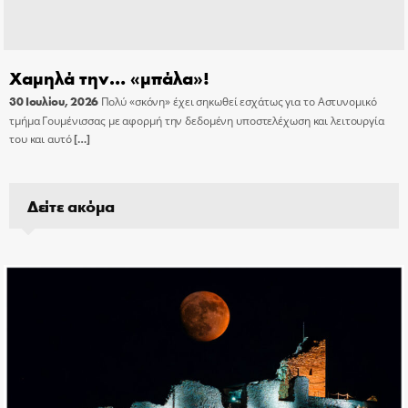
Χαμηλά την… «μπάλα»!
30 Ιουλίου, 2026
Πολύ «σκόνη» έχει σηκωθεί εσχάτως για το Αστυνομικό
τμήμα Γουμένισσας με αφορμή την δεδομένη υποστελέχωση και λειτουργία
του και αυτό
[…]
Δείτε ακόμα