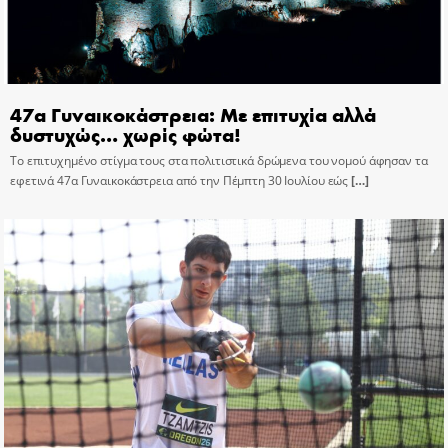
47α Γυναικοκάστρεια: Με επιτυχία αλλά
δυστυχώς… χωρίς φώτα!
Το επιτυχημένο στίγμα τους στα πολιτιστικά δρώμενα του νομού άφησαν τα
εφετινά 47α Γυναικοκάστρεια από την Πέμπτη 30 Ιουλίου εώς
[…]