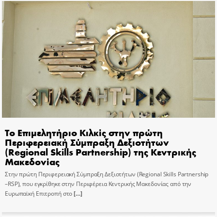
Το Επιμελητήριο Κιλκίς στην πρώτη
Περιφερειακή Σύμπραξη Δεξιοτήτων
(Regional Skills Partnership) της Κεντρικής
Μακεδονίας
Στην πρώτη Περιφερειακή Σύμπραξη Δεξιοτήτων (Regional Skills Partnership
–RSP), που εγκρίθηκε στην Περιφέρεια Κεντρικής Μακεδονίας από την
Ευρωπαϊκή Επιτροπή στο
[…]