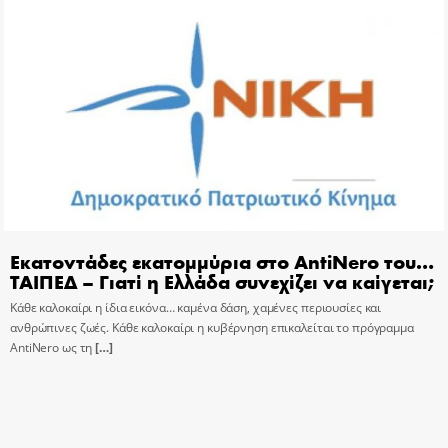
Εκατοντάδες εκατομμύρια στο AntiNero του…
ΤΑΙΠΕΔ – Γιατί η Ελλάδα συνεχίζει να καίγεται;
Κάθε καλοκαίρι η ίδια εικόνα… καμένα δάση, χαμένες περιουσίες και
ανθρώπινες ζωές. Κάθε καλοκαίρι η κυβέρνηση επικαλείται το πρόγραμμα
AntiNero ως τη
[…]