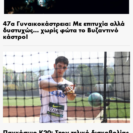
47α Γυναικοκάστρεια: Με επιτυχία αλλά
δυστυχώς… χωρίς φώτα το Βυζαντινό
κάστρο!
Παγκόσμιο Κ20: Στον τελικό δισκοβολίας