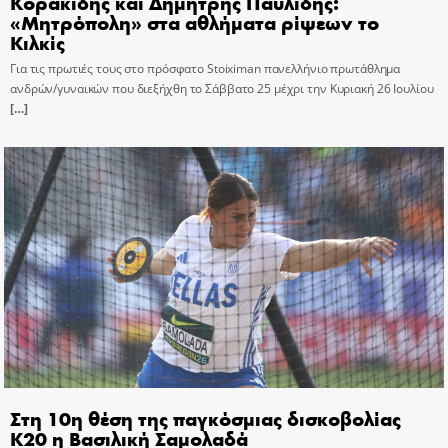
Κορακίδης και Δημήτρης Παυλίδης:
«Μητρόπολη» στα αθλήματα ρίψεων το
Κιλκίς
Για τις πρωτιές τους στο πρόσφατο Stoiximan πανελλήνιο πρωτάθλημα
ανδρών/γυναικών που διεξήχθη το Σάββατο 25 μέχρι την Κυριακή 26 Ιουλίου
[…]
Στη 10η θέση της παγκόσμιας δισκοβολίας
Κ20 η Βασιλική Σαμολαδά