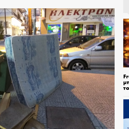
Fr
μ
τ