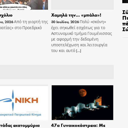
Σ
χόλιο
Χαμηλά την… «μπάλα»!
Π
Από τη γιορτή της
Πολύ «σκόνη»
π
ου, 2026
30 Ιουλίου, 2026
Σ
ατίας» στο Προεδρικό
έχει σηκωθεί εσχάτως για το
Αστυνομικό τμήμα Γουμένισσας
με αφορμή την δεδομένη
υποστελέχωση και λειτουργία
του και αυτό
[…]
τάδες εκατομμύρια
47α Γυναικοκάστρεια: Με