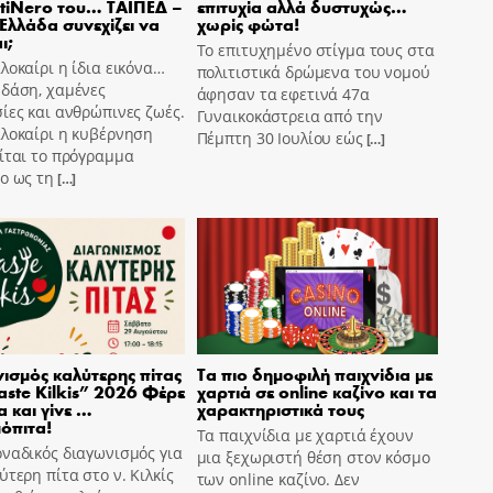
tiNero του… ΤΑΙΠΕΔ –
επιτυχία αλλά δυστυχώς…
 Ελλάδα συνεχίζει να
χωρίς φώτα!
ι;
Το επιτυχημένο στίγμα τους στα
λοκαίρι η ίδια εικόνα…
πολιτιστικά δρώμενα του νομού
 δάση, χαμένες
άφησαν τα εφετινά 47α
ίες και ανθρώπινες ζωές.
Γυναικοκάστρεια από την
αλοκαίρι η κυβέρνηση
Πέμπτη 30 Ιουλίου εώς
[…]
ίται το πρόγραμμα
o ως τη
[…]
ισμός καλύτερης πίτας
Τα πιο δημοφιλή παιχνίδια με
aste Kilkis” 2026 Φέρε
χαρτιά σε online καζίνο και τα
α και γίνε …
χαρακτηριστικά τους
όπιτα!
Τα παιχνίδια με χαρτιά έχουν
ναδικός διαγωνισμός για
μια ξεχωριστή θέση στον κόσμο
ύτερη πίτα στο ν. Κιλκίς
των online καζίνο. Δεν