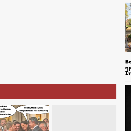
Β
η
Σ