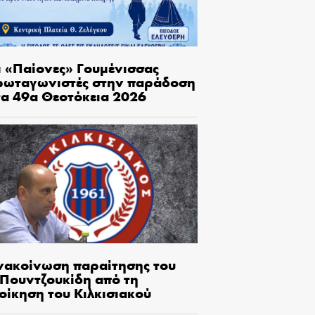
ι «Παίονες» Γουμένισσας
ρωταγωνιστές στην παράδοση
τα 49α Θεοτόκεια 2026
νακοίνωση παραίτησης του
.Πουντζουκίδη από τη
οίκηση του Κιλκισιακού