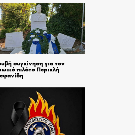
ουβή συγκίνηση για τον
ρωικό πιλότο Περικλή
τεφανίδη