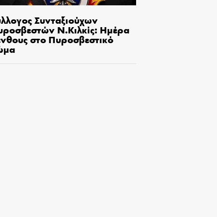
ύλλογος Συνταξιούχων
υροσβεστών Ν.Κιλκίς: Ημέρα
ένθους στο Πυροσβεστικό
ώμα