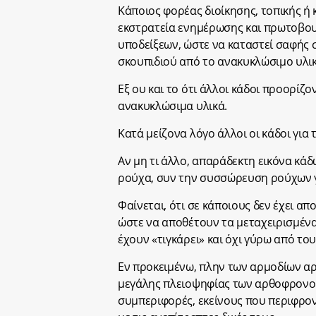
Κάποιος φορέας διοίκησης, τοπικής ή 
εκστρατεία ενημέρωσης και πρωτοβου
υποδείξεων, ώστε να καταστεί σαφής 
σκουπιδιού από το ανακυκλώσιμο υλικ
Εξ ου και το ότι άλλοι κάδοι προορίζο
ανακυκλώσιμα υλικά.
Κατά μείζονα λόγο άλλοι οι κάδοι για 
Αν μη τι άλλο, απαράδεκτη εικόνα κά
ρούχα, συν την συσσώρευση ρούχων 
Φαίνεται, ότι σε κάποιους δεν έχει α
ώστε να αποθέτουν τα μεταχειρισμένα
έχουν «τιγκάρει» και όχι γύρω από το
Εν προκειμένω, πλην των αρμοδίων αρχώ
μεγάλης πλειοψηφίας των αρθοφρονο
συμπεριφορές, εκείνους που περιφρον