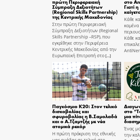
πρώτη Περιφερειακή
στο An
Σύμπραξη Δεξιοτήτων
Γιατί η
(Regional Skills Partnership)
καίγετα
της Κεντρικής Μακεδονίας
Κάθε κα
Στην πρώτη Περιφερειακή
καμένα
Σύμπραξη Δεξιοτήτων (Regional
περιουσ
Skills Partnership –RSP), που
Κάθε κ
εγκρίθηκε στην Περιφέρεια
επικαλε
Κεντρικής Μακεδονίας από την
AntiNer
Ευρωπαϊκή Επιτροπή στο
[…]
Παγκόσμιο Κ20: Στον τελικό
Διαγων
δισκοβολίας και
στο “T
σφυροβολίας η Β.Σαμολαδά
μια πίτ
και ο Α.Τζαμτζής με νέα
διασημ
ατομικά ρεκόρ
Ένας μο
Η πρώτη πρόκριση της εθνικής
την καλ
μας ομάδας σε τελικό στο