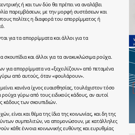
κεντρικής ή και των δύο θα πρέπει να αναλάβει
λία παρεμβάσεων, με την μορφή συστάσεων και
στους πολίτες η διαφορά του απορρίμματος ή
ό.
νται για τα απορρίμματα και άλλοι για τα
τα σκουπίδια και άλλοι για τα ανακυκλώσιμα ρούχα.
δων για απορρίμματα να «ξεχειλίζουν» από πεταμένα
γύρω από αυτούς, όταν «φουλάρουν».
πομείνει κανένα ίχνος ευαισθησίας, τουλάχιστον τόσο
 ρούχα γύρω από τους ειδικούς κάδους, αν αυτοί
υς κάδους των σκουπιδιών.
ν, είναι και θέμα της ίδια της κοινωνίας, και δη της
ύντων συμπολιτών, να απομονώσουν, με κατάλληλες
ούν κάθε έννοια κοινωνικής ευθύνης και ευρυθμίας