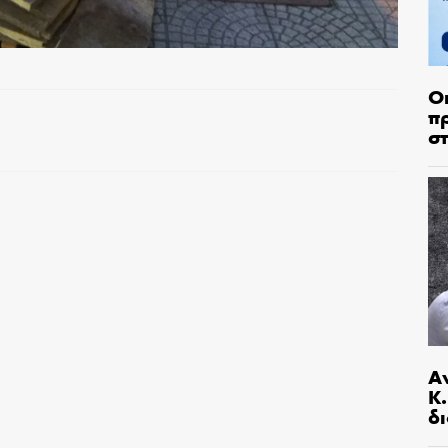
Ο
π
σ
Α
Κ
δι